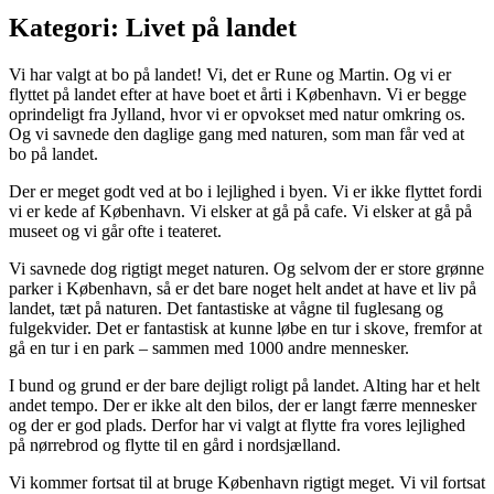
Kategori:
Livet på landet
Vi har valgt at bo på landet! Vi, det er Rune og Martin. Og vi er
flyttet på landet efter at have boet et årti i København. Vi er begge
oprindeligt fra Jylland, hvor vi er opvokset med natur omkring os.
Og vi savnede den daglige gang med naturen, som man får ved at
bo på landet.
Der er meget godt ved at bo i lejlighed i byen. Vi er ikke flyttet fordi
vi er kede af København. Vi elsker at gå på cafe. Vi elsker at gå på
museet og vi går ofte i teateret.
Vi savnede dog rigtigt meget naturen. Og selvom der er store grønne
parker i København, så er det bare noget helt andet at have et liv på
landet, tæt på naturen. Det fantastiske at vågne til fuglesang og
fulgekvider. Det er fantastisk at kunne løbe en tur i skove, fremfor at
gå en tur i en park – sammen med 1000 andre mennesker.
I bund og grund er der bare dejligt roligt på landet. Alting har et helt
andet tempo. Der er ikke alt den bilos, der er langt færre mennesker
og der er god plads. Derfor har vi valgt at flytte fra vores lejlighed
på nørrebrod og flytte til en gård i nordsjælland.
Vi kommer fortsat til at bruge København rigtigt meget. Vi vil fortsat