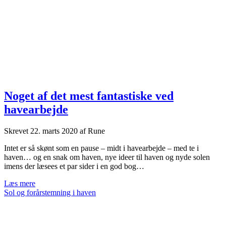
Noget af det mest fantastiske ved
havearbejde
Skrevet
22. marts 2020
af
Rune
Intet er så skønt som en pause – midt i havearbejde – med te i
haven… og en snak om haven, nye ideer til haven og nyde solen
imens der læsees et par sider i en god bog…
Noget
Læs mere
af
Sol og forårstemning i haven
det
mest
fantastiske