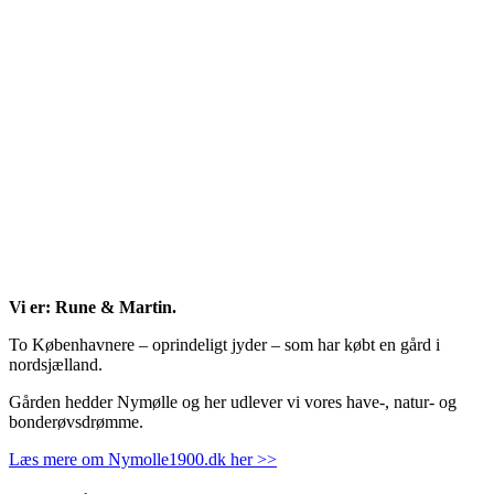
Vi er: Rune & Martin.
To Københavnere – oprindeligt jyder – som har købt en gård i
nordsjælland.
Gården hedder Nymølle og her udlever vi vores have-, natur- og
bonderøvsdrømme.
Læs mere om Nymolle1900.dk her >>