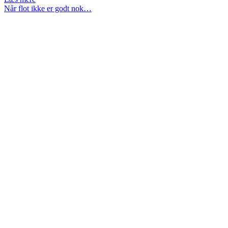
og
Når flot ikke er godt nok…
forårstemning
i
haven