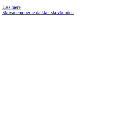
Ærligt!
Læs mere
Det
Skovanemonerne dækker skovbunden
driller
mig
altid
lidt…