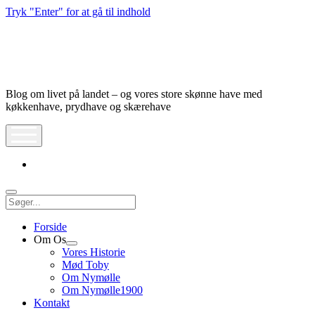
Tryk "Enter" for at gå til indhold
Nymølle1900
Blog om livet på landet – og vores store skønne have med
køkkenhave, prydhave og skærehave
åbn
meny
instagram
Søg
Forside
Om Os
Åbn
Vores Historie
dropdown
Mød Toby
meny
Om Nymølle
Om Nymølle1900
Kontakt