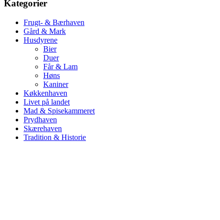
Kategorier
Frugt- & Bærhaven
Gård & Mark
Husdyrene
Bier
Duer
Får & Lam
Høns
Kaniner
Køkkenhaven
Livet på landet
Mad & Spisekammeret
Prydhaven
Skærehaven
Tradition & Historie