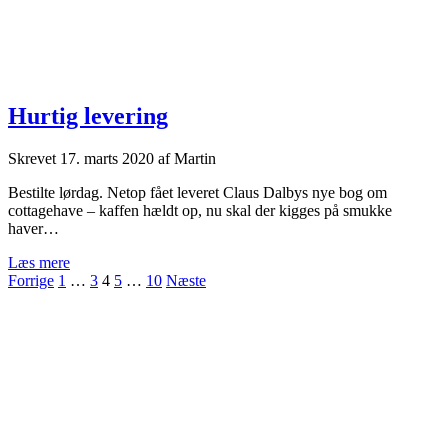
Hurtig levering
Skrevet
17. marts 2020
af
Martin
Bestilte lørdag. Netop fået leveret Claus Dalbys nye bog om
cottagehave – kaffen hældt op, nu skal der kigges på smukke
haver…
Hurtig
Læs mere
Indlægsinddeling
levering
Forrige
1
…
3
4
5
…
10
Næste
Side
meny