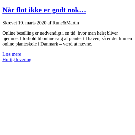
Når flot ikke er godt nok…
Skrevet
19. marts 2020
af
Rune&Martin
Online bestilling er nødvendigt i en tid, hvor man helst bliver
hjemme. I forhold til online salg af planter til haven, så er der kun en
online planteskole i Danmark – værd at nævne.
Når
Læs mere
flot
Hurtig levering
ikke
er
godt
nok…