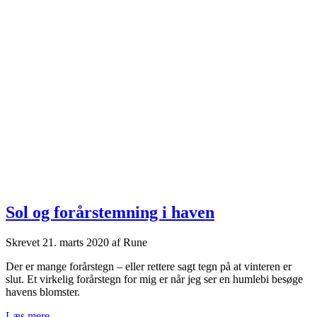
Sol og forårstemning i haven
Skrevet
21. marts 2020
af
Rune
Der er mange forårstegn – eller rettere sagt tegn på at vinteren er
slut. Et virkelig forårstegn for mig er når jeg ser en humlebi besøge
havens blomster.
Sol
Læs mere