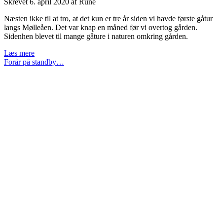
Skrevet
6. april 2020
af
Rune
Næsten ikke til at tro, at det kun er tre år siden vi havde første gåtur
langs Mølleåen. Det var knap en måned før vi overtog gården.
Sidenhen blevet til mange gåture i naturen omkring gården.
Skovanemonerne
Læs mere
dækker
Forår på standby…
skovbunden