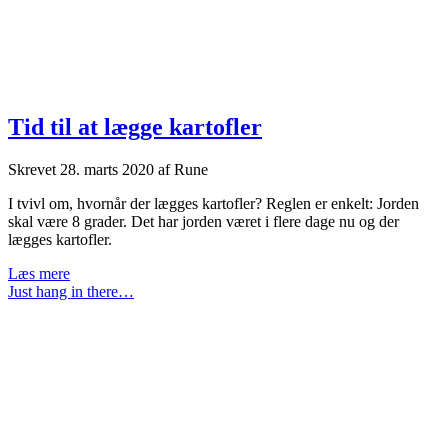
Tid til at lægge kartofler
Skrevet
28. marts 2020
af
Rune
I tvivl om, hvornår der lægges kartofler? Reglen er enkelt: Jorden
skal være 8 grader. Det har jorden været i flere dage nu og der
lægges kartofler.
Tid
Læs mere
til
Just hang in there…
at
lægge
kartofler