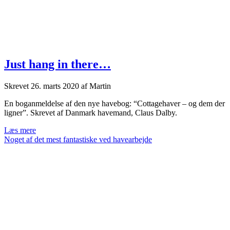
Just hang in there…
Skrevet
26. marts 2020
af
Martin
En boganmeldelse af den nye havebog: “Cottagehaver – og dem der
ligner”. Skrevet af Danmark havemand, Claus Dalby.
Just
Læs mere
hang
Noget af det mest fantastiske ved havearbejde
in
there…