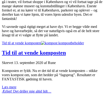
gå i teater, vil fortsat shoppe i København og vi vil fortsat tage på de
mange skønne museer og kunstudstillinger i København. Eneste
forskel er, at nu kører vi til København, parkerer og oplever – og
derefter kan vi køre hjem, til vores hjem udenfor byen. Det er
fantastisk!
Vi savnede også rigtigt meget at have dyr. Vi er begge vilde med
have og havearbejde, så det var naturligvis også en af de helt store
årsagt til at vi valgte at flytte på landet.
Tid til at vende komposten
Tid til at vende komposten
Skrevet
13. september 2020
af
Rune
Komposten er fyldt. Nu er det tid til at vende komposten – stikke
vores kompost om, som det hedder på “fagsprog”. Resultatet er
FANTASTISK gødning til haven.
Tid
Læs mere
til
Ærligt! Det driller mig altid lidt…
at
vende
komposten