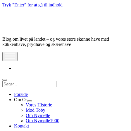
Tryk "Enter" for at gå til indhold
Nymølle1900
Blog om livet på landet – og vores store skønne have med
køkkenhave, prydhave og skærehave
åbn
meny
instagram
Søg
Forside
Om Os
Åbn
Vores Historie
dropdown
Mød Toby
meny
Om Nymølle
Om Nymølle1900
Kontakt