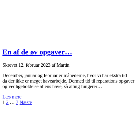
En af de øv opgaver…
Skrevet
12. februar 2023
af
Martin
December, januar og februar er månederne, hvor vi har ekstra tid –
da der ikke er meget havearbejde. Dermed tid til reparations opgaver
og vedligeholdelse af ens have, så alting fungerer…
En
Læs mere
Indlægsinddeling
af
1
2
…
7
Næste
de
Side
øv
opgaver…
meny