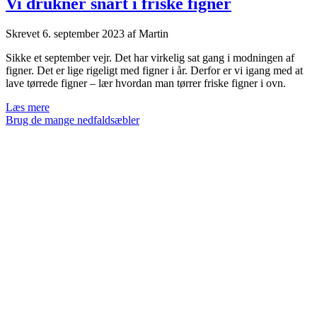
Vi drukner snart i friske figner
Skrevet
6. september 2023
af
Martin
Sikke et september vejr. Det har virkelig sat gang i modningen af
figner. Det er lige rigeligt med figner i år. Derfor er vi igang med at
lave tørrede figner – lær hvordan man tørrer friske figner i ovn.
Vi
Læs mere
drukner
Brug de mange nedfaldsæbler
snart
i
friske
figner