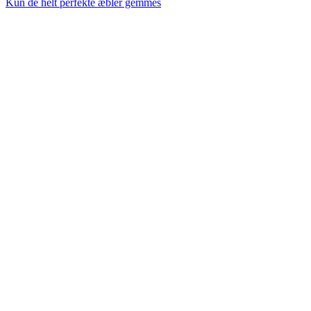
af
Kun de helt perfekte æbler gemmes
mandler…