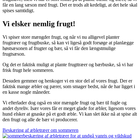
får en lang sæson med frugt. Det er trods alt kedeligt, at det hele skal
spises samtidigt.
Vi elsker nemlig frugt!
Vi spiser store mængder frugt, og når vi nu alligevel planter
frugtræer og frugtbuske, så kan vi ligeså godt forsøge at planlægge
høstsæsonen af frugter og bær, så vi får den længstmulige
frugtsæson.
Og det er faktisk muligt at plante frugttræer og bærbuske, så vi har
frisk frugt hele sommeren.
Desuden gemmer og henkoger vi en stor del af vores frugt. Der er
faktisk mange æbler og pærer, som smager bedst, når de har ligget i
en kasse nogle måneder.
Vi efterlader dog også en stor mængde frugt og bær til fugle og
andet dyreliv. Især vores får er meget glade for æbler, ligesom vores
hund elsker at gnaske på et godt æble. Vi kan slet ikke nå at spise alt
den frugt og alle de bær vi producerer.
Beskæring af æbletræer om sommeren