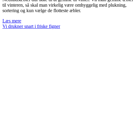
til vinteren, så skal man virkelig være omhyggelig med plukning,
sortering og kun vælge de flotteste æbler.
Kun
Læs mere
de
Vi drukner snart i friske figner
helt
perfekte
æbler
gemmes