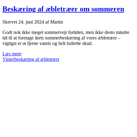
Beskæring af æbletræer om sommeren
Skrevet
24. juni 2024
af
Martin
Godt nok ikke meget sommervejr fortiden, men ikke desto mindre
tid til at foretage årets sommerbeskæring af vores æbletræer –
vigtigst er at fjerne vanris og helt lodrette skud.
Beskæring
Læs mere
af
Vinterbeskæring af æbletræer
æbletræer
om
sommeren