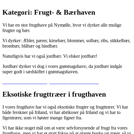
Kategori:
Frugt- & Bærhaven
Vi har en stor frugthave på Nymølle, hvor vi dyrker alle mulige
frugter og bær.
Vi dyrker: Æbler, pærer, kirsebær, blommer, solbær, ribs, stikkelbær,
brombær, blåbær og hindbær.
Naturligvis har vi også jordbær. Vi elsker jordbær!
Jordbær dyrker vi dog i vores grøntsagshave, da jordbær indgår
super godt i sædskiftet i grøntsagshaven.
Læs nærmere om vores jordbær i køkkenhaven her
Eksotiske frugttræer i frugthaven
I vores frugthave har vi også eksotiske frugter og frugttræer. Vi har
både ferskner på friland, vi har abrikoser på friland og vi har to
figentræer, som vi høster mange figner fra.
Vi har ikke noget mål om at være selvforsynende af frugt fra vores
frugthave, men vi har et stort fokus på at plante buske og træer, så vi