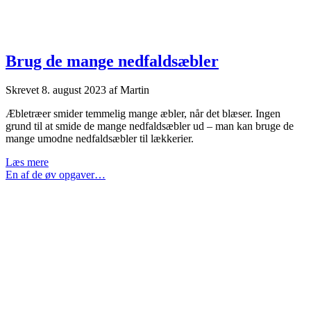
Brug de mange nedfaldsæbler
Skrevet
8. august 2023
af
Martin
Æbletræer smider temmelig mange æbler, når det blæser. Ingen
grund til at smide de mange nedfaldsæbler ud – man kan bruge de
mange umodne nedfaldsæbler til lækkerier.
Brug
Læs mere
de
En af de øv opgaver…
mange
nedfaldsæbler