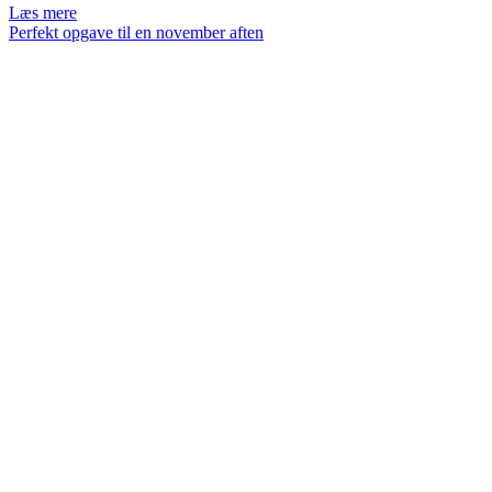
Forlæng
Læs mere
sæsonen
Perfekt opgave til en november aften
med
pærer
fra
haven