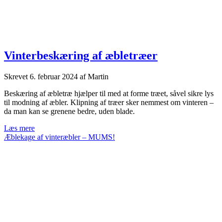
Vinterbeskæring af æbletræer
Skrevet
6. februar 2024
af
Martin
Beskæring af æbletræ hjælper til med at forme træet, såvel sikre lys
til modning af æbler. Klipning af træer sker nemmest om vinteren –
da man kan se grenene bedre, uden blade.
Vinterbeskæring
Læs mere
af
Æblekage af vinteræbler – MUMS!
æbletræer