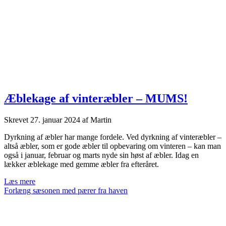
Æblekage af vinteræbler – MUMS!
Skrevet
27. januar 2024
af
Martin
Dyrkning af æbler har mange fordele. Ved dyrkning af vinteræbler –
altså æbler, som er gode æbler til opbevaring om vinteren – kan man
også i januar, februar og marts nyde sin høst af æbler. Idag en
lækker æblekage med gemme æbler fra efteråret.
Æblekage
Læs mere
af
Forlæng sæsonen med pærer fra haven
vinteræbler
–
MUMS!