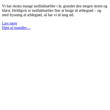
Vi har ekstra mange nedfaldsæbler i år, grundet den megen storm og
blæst. Heldigvis er nedfaldsæbler fine at bruge til æblegrød – og
med frysning af æblegrød, så har vi til lang tid.
Perfekt
Læs mere
opgave
Høst af mandler…
til
en
november
aften