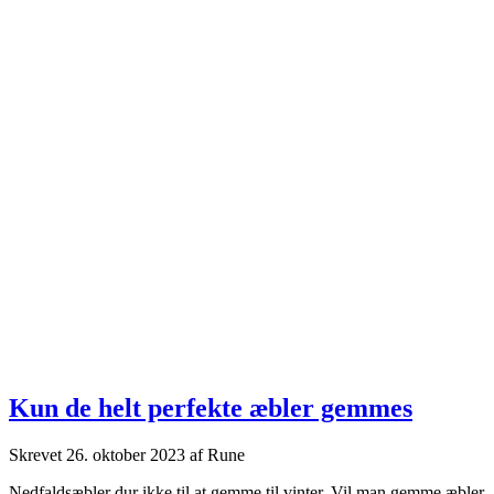
Kun de helt perfekte æbler gemmes
Skrevet
26. oktober 2023
af
Rune
Nedfaldsæbler dur ikke til at gemme til vinter. Vil man gemme æbler