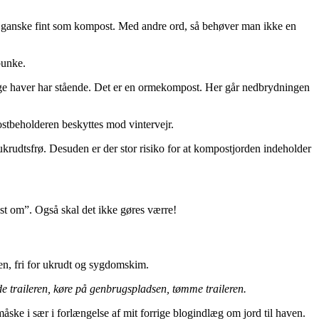
rer ganske fint som kompost. Med andre ord, så behøver man ikke en
bunke.
ge haver har stående. Det er en ormekompost. Her går nedbrydningen
ostbeholderen beskyttes mod vintervejr.
udtsfrø. Desuden er der stor risiko for at kompostjorden indeholder
st om”. Også skal det ikke gøres værre!
en, fri for ukrudt og sygdomskim.
de traileren, køre på genbrugspladsen, tømme traileren.
 måske i sær i forlængelse af mit forrige blogindlæg om jord til haven.