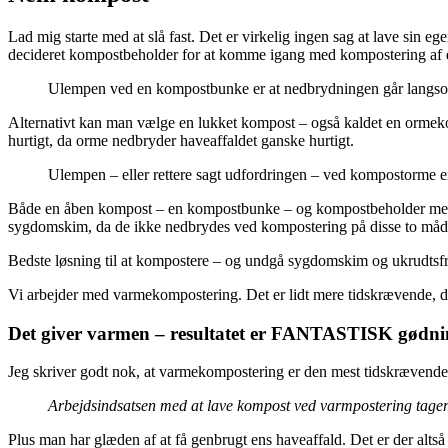
Lad mig starte med at slå fast. Det er virkelig ingen sag at lave si
decideret kompostbeholder for at komme igang med kompostering af e
Ulempen ved en kompostbunke er at nedbrydningen går langsomt
Alternativt kan man vælge en lukket kompost – også kaldet en ormek
hurtigt, da orme nedbryder haveaffaldet ganske hurtigt.
Ulempen – eller rettere sagt udfordringen – ved kompostorme er,
Både en åben kompost – en kompostbunke – og kompostbeholder med ko
sygdomskim, da de ikke nedbrydes ved kompostering på disse to måd
Bedste løsning til at kompostere – og undgå sygdomskim og ukrudtsf
Vi arbejder med varmekompostering. Det er lidt mere tidskrævende, da
Det giver varmen – resultatet er FANTASTISK gødnin
Jeg skriver godt nok, at varmekompostering er den mest tidskrævende 
Arbejdsindsatsen med at lave kompost ved varmpostering tager d
Plus man har glæden af at få genbrugt ens haveaffald. Det er der altså b