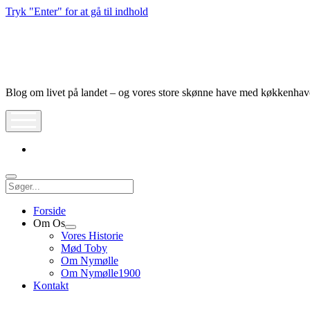
Tryk "Enter" for at gå til indhold
Nymølle1900
Blog om livet på landet – og vores store skønne have med køkkenha
åbn
meny
instagram
Søg
Forside
Om Os
Åbn
Vores Historie
dropdown
Mød Toby
meny
Om Nymølle
Om Nymølle1900
Kontakt