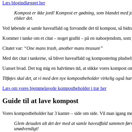
Læs blogindlægget her
Kompost er ikke jord! Kompost er gødning, som blandet med jor
elsker det.
Ved løbende at samle haveaffald og forvandle det til kompost, så bidra
Kommer i tanke om et citat – noget grafiti – på en naboejendom, som 
Citatet var:
“One mans trash, another mans treasure”
Med det citat i tankerne, så bliver haveaffald og kompostering pludse
Uanset hvad. Det tog mig en halvtimes tid, at stikke vores kompost o
Tilføjes skal det, at vi med den nye kompostbeholder virkelig også h
Læs om vores hjemmelavede kompostbeholder i træ her
Guide til at lave kompost
Vores kompostbeholder har 3 kamre – side om side. Vil man igang med k
Glem desuden alt det der med at samle haveaffald sammen først i
unødvendigt!