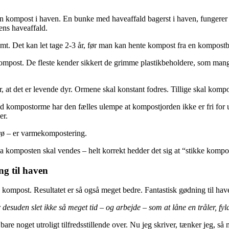
n egen kompost i haven. En bunke med haveaffald bagerst i haven, funge
ns haveaffald.
. Det kan let tage 2-3 år, før man kan hente kompost fra en kompost
ompost. De fleste kender sikkert de grimme plastikbeholdere, som man
 at det er levende dyr. Ormene skal konstant fodres. Tillige skal komp
mpostorme har den fælles ulempe at kompostjorden ikke er fri for ukr
er.
rø – er varmekompostering.
 komposten skal vendes – helt korrekt hedder det sig at “stikke kompo
g til haven
kompost. Resultatet er så også meget bedre. Fantastisk gødning til hav
esuden slet ikke så meget tid – og arbejde – som at låne en tråler, fyl
are noget utroligt tilfredsstillende over. Nu jeg skriver, tænker jeg, så