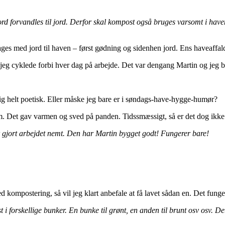
d forvandles til jord. Derfor skal kompost også bruges varsomt i haven
ges med jord til haven – først gødning og sidenhen jord. Ens haveaffald 
jeg cyklede forbi hver dag på arbejde. Det var dengang Martin og jeg 
lig helt poetisk. Eller måske jeg bare er i søndags-have-hygge-humør?
m. Det gav varmen og sved på panden. Tidssmæssigt, så er det dog ikke 
ar gjort arbejdet nemt. Den har Martin bygget godt! Fungerer bare!
ompostering, så vil jeg klart anbefale at få lavet sådan en. Det fungere
 forskellige bunker. En bunke til grønt, en anden til brunt osv osv. De