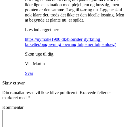
ikke lige en situation med plejehjem og hussalg, men
pointen er den samme. Læg til tørring nu. Løgene skal
nok klare det, trods det ikke er den ideelle løsning. Men
at begynde at plante nu, er spildt.
Læs indlægget her:
https://nymolle1900.dk/blomster-dyrkning-
buketter/opgravning-toerring-tulipaner-tulipanloeg/
Skøn uge til dig.
Vh. Martin
Svar
Skriv et svar
Din e-mailadresse vil ikke blive publiceret.
Krævede felter er
markeret med
*
Kommentar