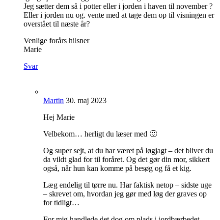
Jeg sætter dem så i potter eller i jorden i haven til november ?
Eller i jorden nu og. vente med at tage dem op til visningen er
overstået til næste år?
Venlige forårs hilsner
Marie
Svar
Martin
30. maj 2023
Hej Marie
Velbekom… herligt du læser med 🙂
Og super sejt, at du har været på løgjagt – det bliver du
da vildt glad for til foråret. Og det gør din mor, sikkert
også, når hun kan komme på besøg og få et kig.
Læg endelig til tørre nu. Har faktisk netop – sidste uge
– skrevet om, hvordan jeg gør med løg der graves op
for tidligt…
For mig handlede det dog om plads i jordbærbedet…