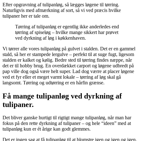
Efter opgravning af tulipanløg, så lægges løgene til tørring.
Naturligvis med afmærkning af sort, så vi ved præcis hvilke
tulipaner her er tale om.
Tørring af tulipanløg er egentlig ikke anderledes end
tørring af spiseløg – hvilke mange sikkert har prøvet
ved dyrkning af løg i køkkenhaven.
Vi tørrer alle vores tulipanløg på gulvet i stalden. Det er en gammel
stald, så her er stampede lergulve – perfekt til at suge fugt, ligesom
stalden er kalket og kølig. Bedre sted til tørring findes næppe, når
det er til hobby brug. En overdækket carport og løgene udbredt på
pap ville dog også være helt super. Lad dog værre at placer løgene
ved et fyr eller et meget varmt lokale – tørring af løg skal gå
langsomt. Tørring og udtørring er en hårfin grænse.
Få mange tulipanløg ved dyrkning af
tulipaner.
Det bliver ganske hurtigt til rigtigt mange tulipanløg, når man har
fokus på den rette dyrkning af tulipaner – og hele “ideen” med at
tulipanløg kun er ét årige kan godt glemmes.
Det er ingen sag at få tulipanløg til at blomstre igen og igen og igen,