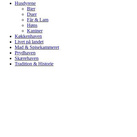
Husdyrene
Bier
Duer
Får & Lam
Høns
Kaniner
Køkkenhaven
Livet på landet
Mad & Spisekammeret
Prydhaven
Skærehaven
Tradition & Historie