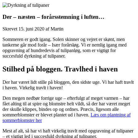
Der – næsten – forårsstemning i luften…
Skrevet
15. juni 2020
af
Martin
Sommeren er godt igang. Solen skinner og vejret er skønt, men
tankerne går mod forår – Især forårsløg. Vi er nemlig igang med
opgravning af hundredevis af tulipanløg, som er vigtigt for
succesfuld dyrkning af tulipaner.
Stilhed på bloggen. Travlhed i haven
Der har været lidt stille på bloggen, den sidste uge. Vi har haft travlt
i haven. Virkelig travlt i haven!
Den megen nedbør forrige uge – efterfulgt af meget varmen – har
fået alting til at spire og blomstre helt vildt, så der har været meget
der skulle klippes, bindes op og ordnes. Præcis, ligesom alle
sommerblomster er blevet plantet ud i haven.
Læs om plantning af
sommerblomster her
Mest af alt, så har vi haft virkelig travlt med opgravning af tulipaner
– et vigtigt led i succesfuld dyrkning af tulipaner.