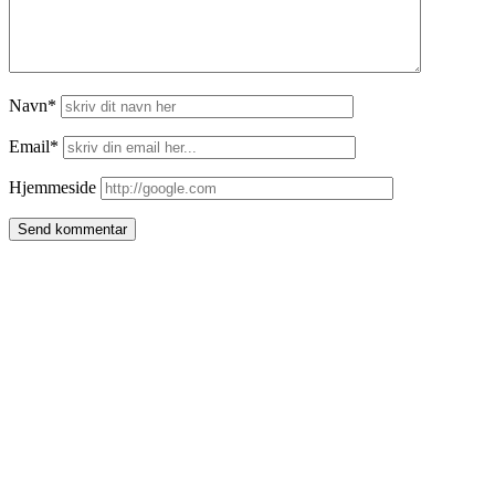
Navn*
Email*
Hjemmeside
Side
meny