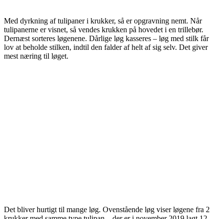
Med dyrkning af tulipaner i krukker, så er opgravning nemt. Når
tulipanerne er visnet, så vendes krukken på hovedet i en trillebør.
Dernæst sorteres løgenene. Dårlige løg kasseres – løg med stilk får
lov at beholde stilken, indtil den falder af helt af sig selv. Det giver
mest næring til løget.
Det bliver hurtigt til mange løg. Ovenstående løg viser løgene fra 2
krukker med samme type tulipan – der er i november 2019 lagt 12