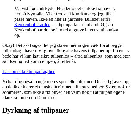
Må vist lige indskyde. Headerfotoet er ikke fra haven,
her på Nymølle. Vi er trods alt kun Rune og jeg, til at
passe haven. Ikke en hær af gartnere. Billedet er fra
Keukenhof Garden
– tulipanparken i holland. Også i
Keukenhof har de travlt med at grave havens tulipanløg
op.
Okay! Det skal siges, før jeg skræmmer nogen væk fra at lægge
tulipanløg i haven. Vi graver ikke alle havens tulipaner op. I havens
bede har vi kun lagt sikre tulipanløg – altså tulipanløg, som med stor
sandsynlighed kommer igen, år efter år.
Læs om sikre tulipanløg her
Vi har dog også mange meres specielle tulipaner. De skal graves op,
da de ikke klarer et dansk efterår med alt vores nedbør. Svært nok er
sommeren, som ikke altid bliver helt varm nok til at tulipanløgene
klarer sommeren i Danmark.
Dyrkning af tulipaner