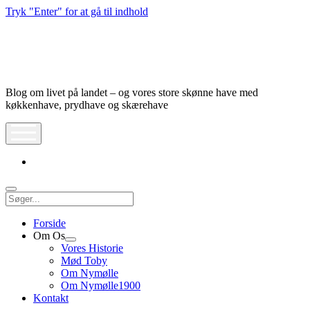
Tryk "Enter" for at gå til indhold
Nymølle1900
Blog om livet på landet – og vores store skønne have med
køkkenhave, prydhave og skærehave
åbn
meny
instagram
Søg
Forside
Om Os
Åbn
Vores Historie
dropdown
Mød Toby
meny
Om Nymølle
Om Nymølle1900
Kontakt