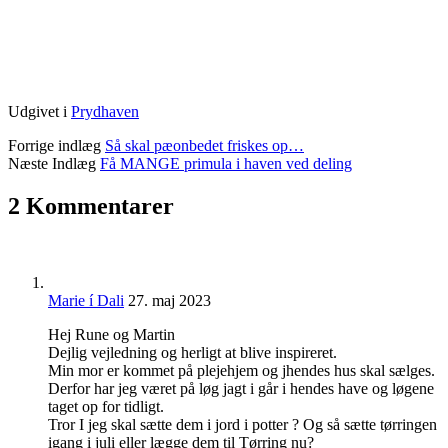
Udgivet i
Prydhaven
Forrige indlæg
Så skal pæonbedet friskes op…
Næste Indlæg
Få MANGE primula i haven ved deling
2 Kommentarer
Marie í Dali
27. maj 2023
Hej Rune og Martin
Dejlig vejledning og herligt at blive inspireret.
Min mor er kommet på plejehjem og jhendes hus skal sælges.
Derfor har jeg været på løg jagt i går i hendes have og løgene
taget op for tidligt.
Tror I jeg skal sætte dem i jord i potter ? Og så sætte tørringen
igang i juli eller lægge dem til Tørring nu?