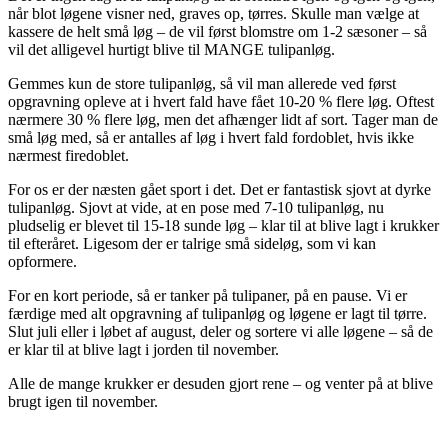
når blot løgene visner ned, graves op, tørres. Skulle man vælge at
kassere de helt små løg – de vil først blomstre om 1-2 sæsoner – så
vil det alligevel hurtigt blive til MANGE tulipanløg.
Gemmes kun de store tulipanløg, så vil man allerede ved først
opgravning opleve at i hvert fald have fået 10-20 % flere løg. Oftest
nærmere 30 % flere løg, men det afhænger lidt af sort. Tager man de
små løg med, så er antalles af løg i hvert fald fordoblet, hvis ikke
nærmest firedoblet.
For os er der næsten gået sport i det. Det er fantastisk sjovt at dyrke
tulipanløg. Sjovt at vide, at en pose med 7-10 tulipanløg, nu
pludselig er blevet til 15-18 sunde løg – klar til at blive lagt i krukker
til efteråret. Ligesom der er talrige små sideløg, som vi kan
opformere.
For en kort periode, så er tanker på tulipaner, på en pause. Vi er
færdige med alt opgravning af tulipanløg og løgene er lagt til tørre.
Slut juli eller i løbet af august, deler og sortere vi alle løgene – så de
er klar til at blive lagt i jorden til november.
Alle de mange krukker er desuden gjort rene – og venter på at blive
brugt igen til november.