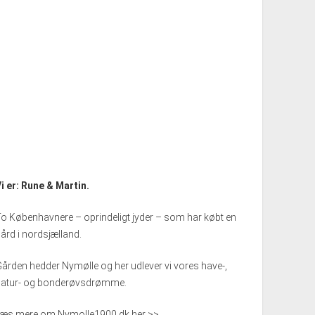
i er: Rune & Martin.
o Københavnere – oprindeligt jyder – som har købt en
ård i nordsjælland.
ården hedder Nymølle og her udlever vi vores have-,
natur- og bonderøvsdrømme.
Læs mere om Nymolle1900.dk her >>