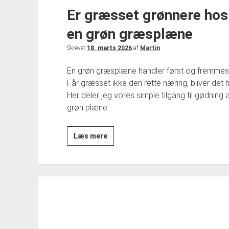
Er græsset grønnere hos
en grøn græsplæne
Skrevet
18. marts 2026
af
Martin
En grøn græsplæne handler først og fremmes
Får græsset ikke den rette næring, bliver det hur
Her deler jeg vores simple tilgang til gødnin
grøn plæne.
Er
Læs mere
græsset
grønnere
hos
naboen?
Sådan
får
jeg