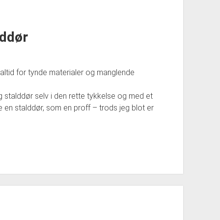
lddør
ltid for tynde materialer og manglende
 stalddør selv i den rette tykkelse og med et
e en stalddør, som en proff – trods jeg blot er