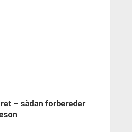
året – sådan forbereder
sæson