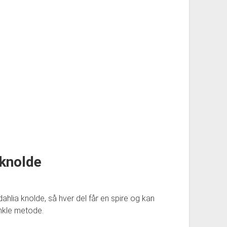
 knolde
 dahlia knolde, så hver del får en spire og kan
enkle metode.