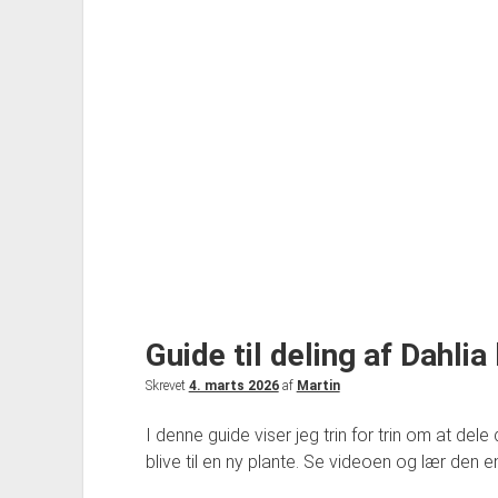
en
grøn
græsplæne
Guide til deling af Dahlia
Skrevet
4. marts 2026
af
Martin
I denne guide viser jeg trin for trin om at dele
blive til en ny plante. Se videoen og lær den 