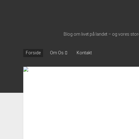
Nymølle1900
Blog om livet på landet – og vores s
Om Os
Forside
Kontakt
Nymølle1900
Indlæg