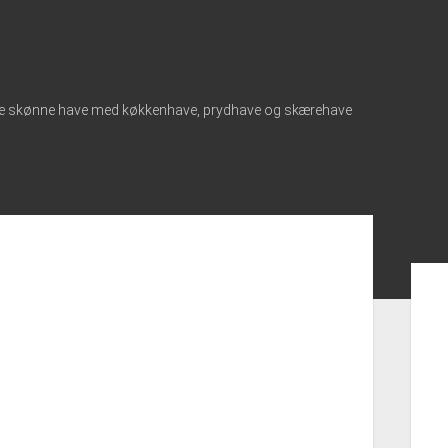
tore skønne have med køkkenhave, prydhave og skærehave
Sid
men