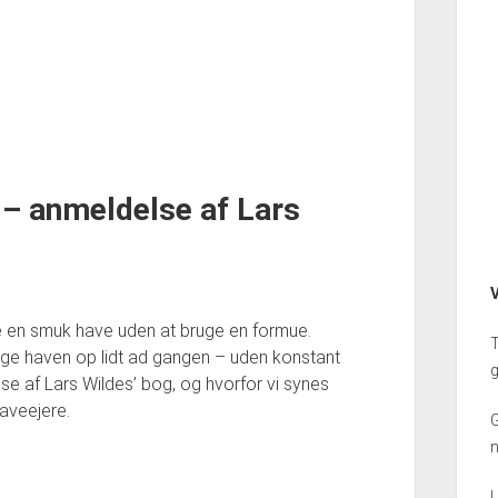
– anmeldelse af Lars
V
 en smuk have uden at bruge en formue.
T
bygge haven op lidt ad gangen – uden konstant
g
lse af Lars Wildes’ bog, og hvorfor vi synes
aveejere.
G