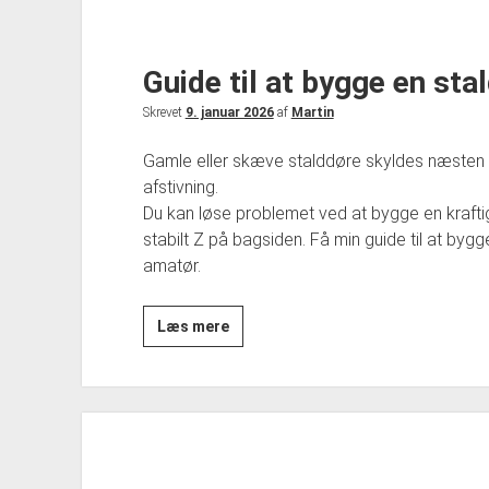
Guide til at bygge en sta
Skrevet
9. januar 2026
af
Martin
Gamle eller skæve stalddøre skyldes næsten a
afstivning.
Du kan løse problemet ved at bygge en kraftig
stabilt Z på bagsiden. Få min guide til at bygg
amatør.
Guide
Læs mere
til
at
bygge
en
stalddør