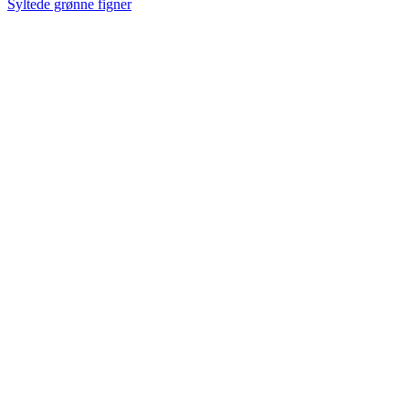
Syltede grønne figner
tidligt
på
Nymølle!