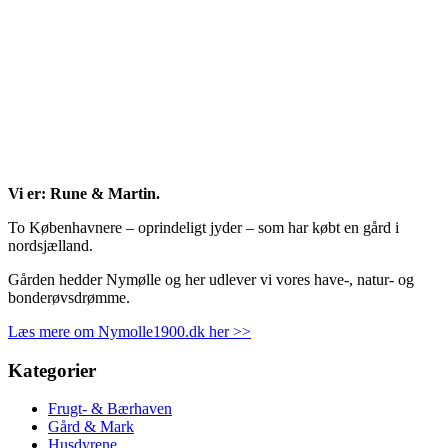
Vi er: Rune & Martin.
To Københavnere – oprindeligt jyder – som har købt en gård i
nordsjælland.
Gården hedder Nymølle og her udlever vi vores have-, natur- og
bonderøvsdrømme.
Læs mere om Nymolle1900.dk her >>
Kategorier
Frugt- & Bærhaven
Gård & Mark
Husdyrene