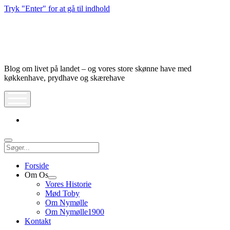
Tryk "Enter" for at gå til indhold
Nymølle1900
Blog om livet på landet – og vores store skønne have med
køkkenhave, prydhave og skærehave
åbn
meny
instagram
Søg
Forside
Om Os
Åbn
Vores Historie
dropdown
Mød Toby
meny
Om Nymølle
Om Nymølle1900
Kontakt