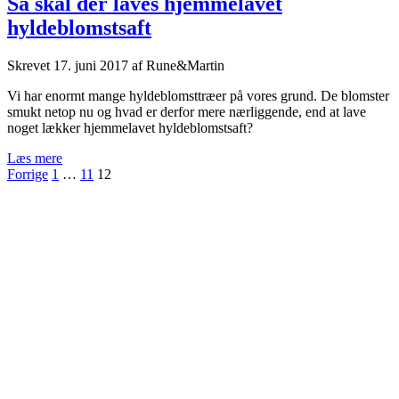
Så skal der laves hjemmelavet
hyldeblomstsaft
Skrevet
17. juni 2017
af
Rune&Martin
Vi har enormt mange hyldeblomsttræer på vores grund. De blomster
smukt netop nu og hvad er derfor mere nærliggende, end at lave
noget lækker hjemmelavet hyldeblomstsaft?
Så
Læs mere
Indlægsinddeling
skal
Forrige
1
…
11
12
der
Side
laves
hjemmelavet
meny
hyldeblomstsaft