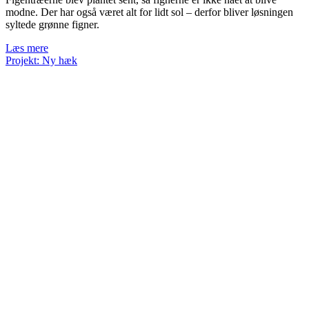
modne. Der har også været alt for lidt sol – derfor bliver løsningen
syltede grønne figner.
Syltede
Læs mere
grønne
Projekt: Ny hæk
figner