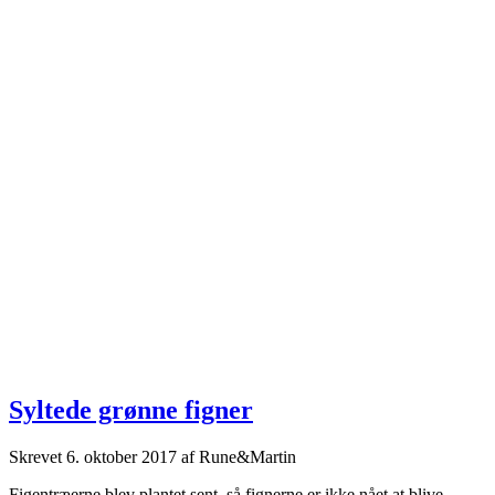
Syltede grønne figner
Skrevet
6. oktober 2017
af
Rune&Martin
Figentræerne blev plantet sent, så fignerne er ikke nået at blive