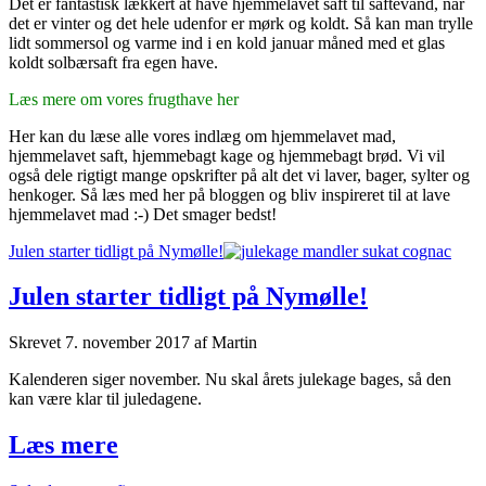
Det er fantastisk lækkert at have hjemmelavet saft til saftevand, når
det er vinter og det hele udenfor er mørk og koldt. Så kan man trylle
lidt sommersol og varme ind i en kold januar måned med et glas
koldt solbærsaft fra egen have.
Læs mere om vores frugthave her
Her kan du læse alle vores indlæg om hjemmelavet mad,
hjemmelavet saft, hjemmebagt kage og hjemmebagt brød. Vi vil
også dele rigtigt mange opskrifter på alt det vi laver, bager, sylter og
henkoger. Så læs med her på bloggen og bliv inspireret til at lave
hjemmelavet mad :-) Det smager bedst!
Julen starter tidligt på Nymølle!
Julen starter tidligt på Nymølle!
Skrevet
7. november 2017
af
Martin
Kalenderen siger november. Nu skal årets julekage bages, så den
kan være klar til juledagene.
Julen
Læs mere
starter