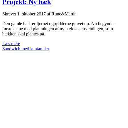
Projekt: Ny hæk
Skrevet
1. oktober 2017
af
Rune&Martin
Den gamle hæk er fjernet og rødderne gravet op. Nu begynder
første etape med plantningen af ny hæk – stensætningen, som
hækken skal plantes på.
Projekt:
Læs mere
Ny
Sandwich med kantareller
hæk