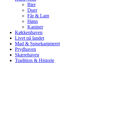
Bier
Duer
Får & Lam
Høns
Kaniner
Køkkenhaven
Livet på landet
Mad & Spisekammeret
Prydhaven
Skærehaven
Tradition & Historie