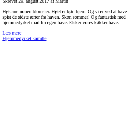
Skrevet
29. august 2017
af
Martin
Høstanemonen blomster. Høet er kørt hjem. Og vi er ved at have
spist de sidste ærter fra haven. Skøn sommer! Og fantastisk med
hjemmedyrket mad fra egen have. Elsker vores køkkenhave.
Apropos
Læs mere
årets
Hjemmedyrket kamille
høst