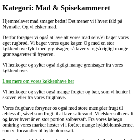
Kategori:
Mad & Spisekammeret
Hjemmelavet mad smager bedst! Det mener vi i hvert fald på
Nymølle. Og vi elsker mad.
Derfor forsøger vi også at lave alt vores mad selv.Vi bager vores
eget rugbrød. Vi bager vores egne kager. Og med en stor
køkkenhave fyldt med grøntsager, så laver vi også rigtigt mange
grøntsagsretter til fryseren.
Vi henkoger og sylter også rigtigt mange grøntsager fra vores
køkkenhave.
Læs mere om vores køkkenhave her
Vi henkoger og sylter også mange frugter og bær, som vi henter i
skoven eller fra vores frugthave.
Vores frugthave forsyner os også med store mængder frugt til
æblessaft, såvel som frugt til at lave saftevand. Vi elsker solbærsaft
og laver hvert år en stor portion solbærsaft. Fra vores læhegn
omkring vores marker høster vi i foråret mange hyldeblomskærme,
som vi forvandler til hyldeblomssaft.