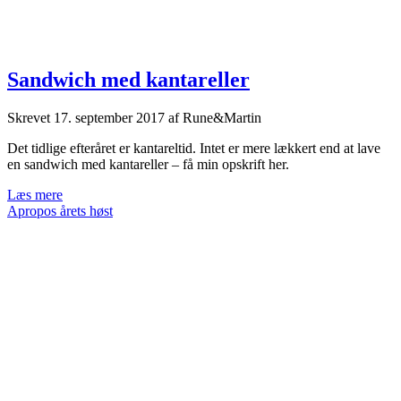
Sandwich med kantareller
Skrevet
17. september 2017
af
Rune&Martin
Det tidlige efteråret er kantareltid. Intet er mere lækkert end at lave
en sandwich med kantareller – få min opskrift her.
Sandwich
Læs mere
med
Apropos årets høst
kantareller