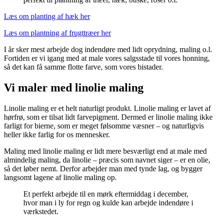
Læs om planting af hæk her
Læs om plantning af frugttræer her
I år sker mest arbejde dog indendøre med lidt oprydning, maling o.l.
Fortiden er vi igang med at male vores salgsstade til vores honning,
så det kan få samme flotte farve, som vores bistader.
Vi maler med linolie maling
Linolie maling er et helt naturligt produkt. Linolie maling er lavet af
hørfrø, som er tilsat lidt farvepigment. Dermed er linolie maling ikke
farligt for bierne, som er meget følsomme væsner – og naturligvis
heller ikke farlig for os mennesker.
Maling med linolie maling er lidt mere besværligt end at male med
almindelig maling, da linolie – præcis som navnet siger – er en olie,
så det løber nemt. Derfor arbejder man med tynde lag, og bygger
langsomt lagene af linolie maling op.
Et perfekt arbejde til en mørk eftermiddag i december,
hvor man i ly for regn og kulde kan arbejde indendøre i
værkstedet.