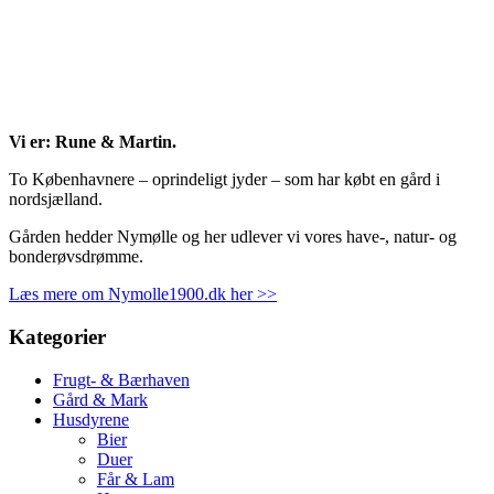
Vi er: Rune & Martin.
To Københavnere – oprindeligt jyder – som har købt en gård i
nordsjælland.
Gården hedder Nymølle og her udlever vi vores have-, natur- og
bonderøvsdrømme.
Læs mere om Nymolle1900.dk her >>
Kategorier
Frugt- & Bærhaven
Gård & Mark
Husdyrene
Bier
Duer
Får & Lam