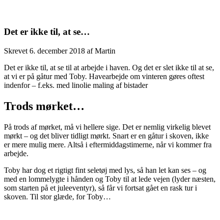
Det er ikke til, at se…
Skrevet
6. december 2018
af
Martin
Det er ikke til, at se til at arbejde i haven. Og det er slet ikke til at se,
at vi er på gåtur med Toby. Havearbejde om vinteren gøres oftest
indenfor – f.eks. med linolie maling af bistader
Trods mørket…
På trods af mørket, må vi hellere sige. Det er nemlig virkelig blevet
mørkt – og det bliver tidligt mørkt. Snart er en gåtur i skoven, ikke
er mere mulig mere. Altså i eftermiddagstimerne, når vi kommer fra
arbejde.
Toby har dog et rigtigt fint seletøj med lys, så han let kan ses – og
med en lommelygte i hånden og Toby til at lede vejen (lyder næsten,
som starten på et juleeventyr), så får vi fortsat gået en rask tur i
skoven. Til stor glæde, for Toby…