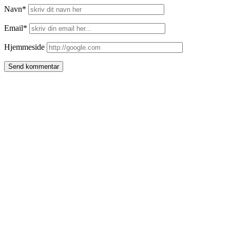
Navn*
Email*
Hjemmeside
Side
meny