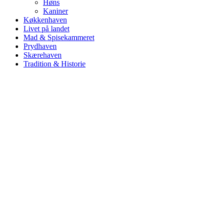
Høns
Kaniner
Køkkenhaven
Livet på landet
Mad & Spisekammeret
Prydhaven
Skærehaven
Tradition & Historie