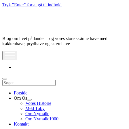
Tryk "Enter" for at gå til indhold
Nymølle1900
Blog om livet på landet – og vores store skønne have med
køkkenhave, prydhave og skærehave
åbn
meny
instagram
Søg
Forside
Om Os
Åbn
Vores Historie
dropdown
Mød Toby
meny
Om Nymølle
Om Nymølle1900
Kontakt