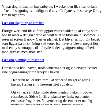
Vi når dog fortsat lidt havearbejde. I weekenden fik vi sendt lam
afsted til slagtning, samtidigt med at vi fik flyttet vores øvrige får og
lam til nyt græs.
Læs om slagtning af lam her
Forrige weekend fik vi færdiggjort vores etablering af et nyt stort
bed til roser – det glæder vi os vildt til at se blomstre til sommer. 30
roser af sorten Harlow Carr er plantet. Det bliver så flot! Og bedet,
som ligger på en skråning ved vores bærhave er blevet meget flot
med en ny stentrappe, til at bryde bedet og afgrænsning af bedet
mod græsset med store sten.
Læs om planting af roser her
Der sker da lidt i haven, trods vintermørket og vintervejret sætter
sine begrænsninger for arbejde i haven.
Det er nu heller ikke fordi, at der er så meget at gøre i
haven. Haven er jo ligesom gået i dvale…
Og vi har, i år, ikke nogle store planteprojeker – udover
rosenbedet. Sidste år fik vi plantet ny hæk, og plantet
en masse frugttræer. November og december er nemlig
perfekt til plantning af træer, hæk, buske, roser o.l.