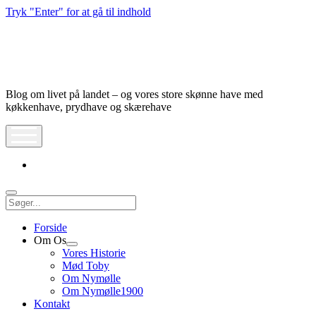
Tryk "Enter" for at gå til indhold
Nymølle1900
Blog om livet på landet – og vores store skønne have med
køkkenhave, prydhave og skærehave
åbn
meny
instagram
Søg
Forside
Om Os
Åbn
Vores Historie
dropdown
Mød Toby
meny
Om Nymølle
Om Nymølle1900
Kontakt