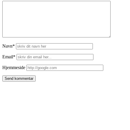
Navn*
Email*
Hjemmeside
Side
meny