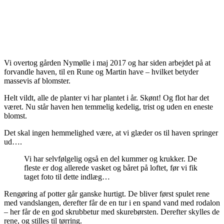
Vi overtog gården Nymølle i maj 2017 og har siden arbejdet på at
forvandle haven, til en Rune og Martin have – hvilket betyder
massevis af blomster.
Helt vildt, alle de planter vi har plantet i år. Skønt! Og flot har det
været. Nu står haven hen temmelig kedelig, trist og uden en eneste
blomst.
Det skal ingen hemmelighed være, at vi glæder os til haven springer
ud….
Vi har selvfølgelig også en del kummer og krukker. De
fleste er dog allerede vasket og båret på loftet, før vi fik
taget foto til dette indlæg…
Rengøring af potter går ganske hurtigt. De bliver først spulet rene
med vandslangen, derefter får de en tur i en spand vand med rodalon
– her får de en god skrubbetur med skurebørsten. Derefter skylles de
rene, og stilles til tørring.