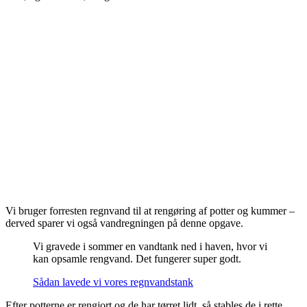
Vi bruger forresten regnvand til at rengøring af potter og kummer –
derved sparer vi også vandregningen på denne opgave.
Vi gravede i sommer en vandtank ned i haven, hvor vi
kan opsamle rengvand. Det fungerer super godt.
Sådan lavede vi vores regnvandstank
Efter potterne er rengjort og de har tørret lidt, så stables de i rette