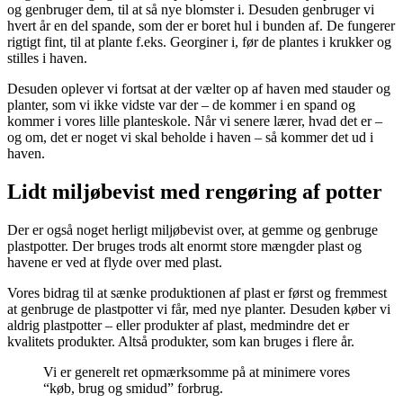
og genbruger dem, til at så nye blomster i. Desuden genbruger vi
hvert år en del spande, som der er boret hul i bunden af. De fungerer
rigtigt fint, til at plante f.eks. Georginer i, før de plantes i krukker og
stilles i haven.
Desuden oplever vi fortsat at der vælter op af haven med stauder og
planter, som vi ikke vidste var der – de kommer i en spand og
kommer i vores lille planteskole. Når vi senere lærer, hvad det er –
og om, det er noget vi skal beholde i haven – så kommer det ud i
haven.
Lidt miljøbevist med rengøring af potter
Der er også noget herligt miljøbevist over, at gemme og genbruge
plastpotter. Der bruges trods alt enormt store mængder plast og
havene er ved at flyde over med plast.
Vores bidrag til at sænke produktionen af plast er først og fremmest
at genbruge de plastpotter vi får, med nye planter. Desuden køber vi
aldrig plastpotter – eller produkter af plast, medmindre det er
kvalitets produkter. Altså produkter, som kan bruges i flere år.
Vi er generelt ret opmærksomme på at minimere vores
“køb, brug og smidud” forbrug.