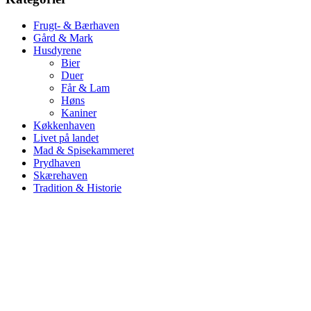
Frugt- & Bærhaven
Gård & Mark
Husdyrene
Bier
Duer
Får & Lam
Høns
Kaniner
Køkkenhaven
Livet på landet
Mad & Spisekammeret
Prydhaven
Skærehaven
Tradition & Historie