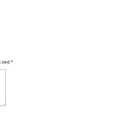
et med
*