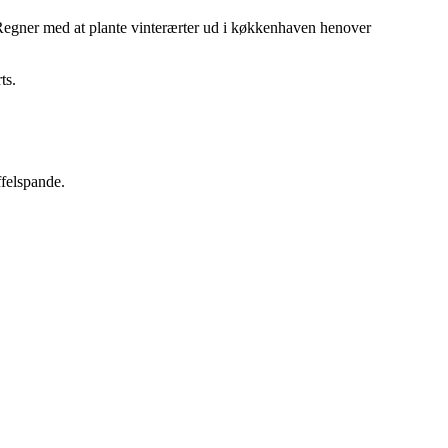
. Regner med at plante vinterærter ud i køkkenhaven henover
ts.
ffelspande.