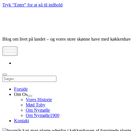
Tryk "Enter" for at gå til indhold
Nymølle1900
Blog om livet på landet – og vores store skønne have med køkkenha
åbn
meny
instagram
Søg
Forside
Om Os
Åbn
Vores Historie
dropdown
Mød Toby
meny
Om Nymølle
Om Nymølle1900
Kontakt