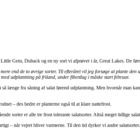
Little Gem, Duback og en ny sort vi afprøver i år, Great Lakes. De første t
 mere end de to øvrige sorter. Til efteråret vil jeg forsøge at plante den
 med udplantning på friland, under fiberdug i måske start februar.
e gå så længe fra såning af salat førend udplantning. Men hvornår man k
odnet – des bedre er planterne også til at klare nattefrost.
e sorter er alle tre frost tolerante salatsorter. Altså meget tidlige salats
gt – når vejret bliver varmerne. Til den tid dyrker vi andre salatsorter. D