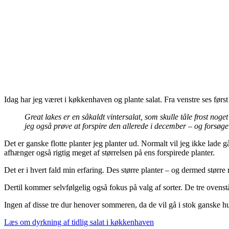
Idag har jeg været i køkkenhaven og plante salat. Fra venstre ses først 
Great lakes er en såkaldt vintersalat, som skulle tåle frost noget
jeg også prøve at forspire den allerede i december – og forsøge
Det er ganske flotte planter jeg planter ud. Normalt vil jeg ikke lad
afhænger også rigtig meget af størrelsen på ens forspirede planter.
Det er i hvert fald min erfaring. Des større planter – og dermed større r
Dertil kommer selvfølgelig også fokus på valg af sorter. De tre ovenståend
Ingen af disse tre dur henover sommeren, da de vil gå i stok ganske hurti
Læs om dyrkning af tidlig salat i køkkenhaven