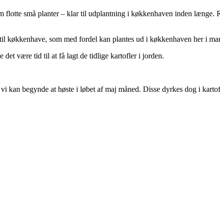
 som flotte små planter – klar til udplantning i køkkenhaven inden længe
til køkkenhave, som med fordel kan plantes ud i køkkenhaven her i mar
et være tid til at få lagt de tidlige kartofler i jorden.
d vi kan begynde at høste i løbet af maj måned. Disse dyrkes dog i karto