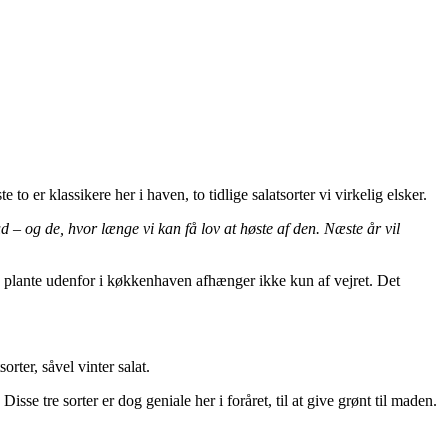
o er klassikere her i haven, to tidlige salatsorter vi virkelig elsker.
 ud – og de, hvor længe vi kan få lov at høste af den. Næste år vil
an plante udenfor i køkkenhaven afhænger ikke kun af vejret. Det
orter, såvel vinter salat.
isse tre sorter er dog geniale her i foråret, til at give grønt til maden.