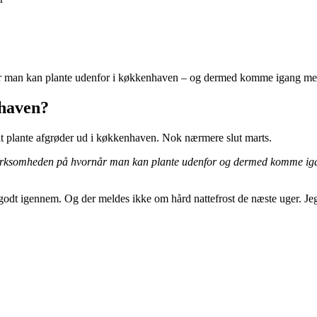
rnår man kan plante udenfor i køkkenhaven – og dermed komme igang me
nhaven?
 at plante afgrøder ud i køkkenhaven. Nok nærmere slut marts.
pmærksomheden på hvornår man kan plante udenfor og dermed komme iga
t godt igennem. Og der meldes ikke om hård nattefrost de næste uger. Jeg