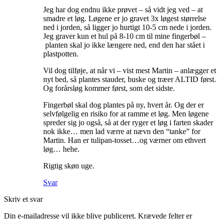
Jeg har dog endnu ikke prøvet – så vidt jeg ved – at
smadre et løg. Løgene er jo gravet 3x løgest størrelse
ned i jorden, så ligger jo hurtigt 10-5 cm nede i jorden.
Jeg graver kun et hul på 8-10 cm til mine fingerbøl –
planten skal jo ikke længere ned, end den har stået i
plastpotten.
Vil dog tilføje, at når vi – vist mest Martin – anlægger et
nyt bed, så plantes stauder, buske og træer ALTID først.
Og forårsløg kommer først, som det sidste.
Fingerbøl skal dog plantes på ny, hvert år. Og der er
selvfølgelig en risiko for at ramme et løg. Men løgene
spreder sig jo også, så at der ryger et løg i farten skader
nok ikke… men lad værre at nævn den “tanke” for
Martin. Han er tulipan-tosset…og værner om ethvert
løg… hehe.
Rigtig skøn uge.
Svar
Skriv et svar
Din e-mailadresse vil ikke blive publiceret.
Krævede felter er