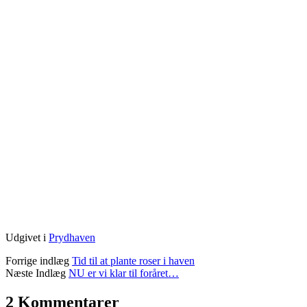
Udgivet i
Prydhaven
Forrige indlæg
Tid til at plante roser i haven
Næste Indlæg
NU er vi klar til foråret…
2 Kommentarer