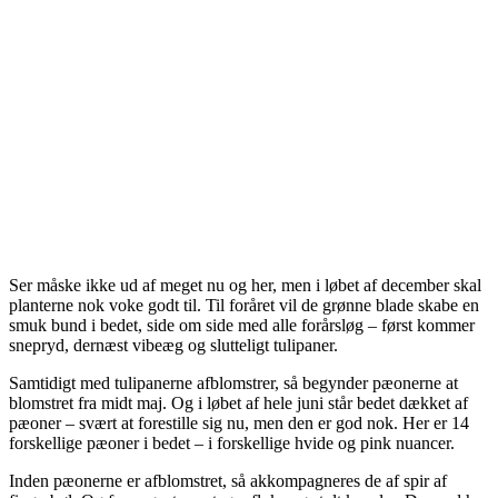
Ser måske ikke ud af meget nu og her, men i løbet af december skal
planterne nok voke godt til. Til foråret vil de grønne blade skabe en
smuk bund i bedet, side om side med alle forårsløg – først kommer
snepryd, dernæst vibeæg og slutteligt tulipaner.
Samtidigt med tulipanerne afblomstrer, så begynder pæonerne at
blomstret fra midt maj. Og i løbet af hele juni står bedet dækket af
pæoner – svært at forestille sig nu, men den er god nok. Her er 14
forskellige pæoner i bedet – i forskellige hvide og pink nuancer.
Inden pæonerne er afblomstret, så akkompagneres de af spir af