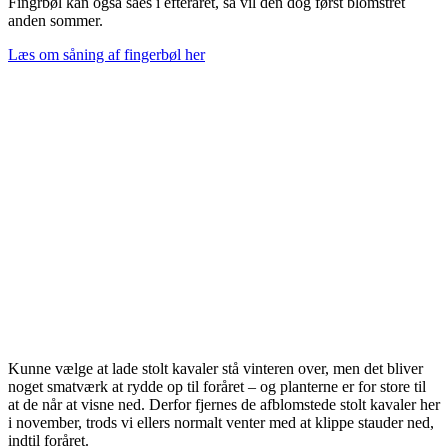
Fingrbøl kan også såes i efteråret, så vil den dog først blomstret
anden sommer.
Læs om såning af fingerbøl her
Kunne vælge at lade stolt kavaler stå vinteren over, men det bliver
noget smatværk at rydde op til foråret – og planterne er for store til
at de når at visne ned. Derfor fjernes de afblomstede stolt kavaler her
i november, trods vi ellers normalt venter med at klippe stauder ned,
indtil foråret.