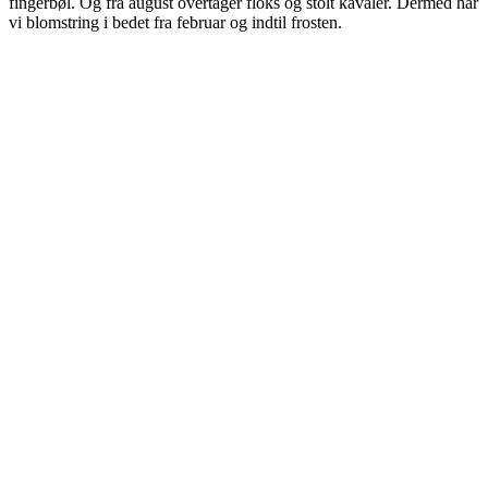
fingerbøl. Og fra august overtager floks og stolt kavaler. Dermed har
vi blomstring i bedet fra februar og indtil frosten.