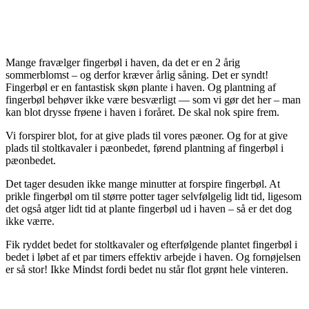
Mange fravælger fingerbøl i haven, da det er en 2 årig
sommerblomst – og derfor kræver årlig såning. Det er syndt!
Fingerbøl er en fantastisk skøn plante i haven. Og plantning af
fingerbøl behøver ikke være besværligt — som vi gør det her – man
kan blot drysse frøene i haven i foråret. De skal nok spire frem.
Vi forspirer blot, for at give plads til vores pæoner. Og for at give
plads til stoltkavaler i pæonbedet, førend plantning af fingerbøl i
pæonbedet.
Det tager desuden ikke mange minutter at forspire fingerbøl. At
prikle fingerbøl om til større potter tager selvfølgelig lidt tid, ligesom
det også atger lidt tid at plante fingerbøl ud i haven – så er det dog
ikke værre.
Fik ryddet bedet for stoltkavaler og efterfølgende plantet fingerbøl i
bedet i løbet af et par timers effektiv arbejde i haven. Og fornøjelsen
er så stor! Ikke Mindst fordi bedet nu står flot grønt hele vinteren.