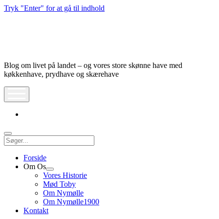
Tryk "Enter" for at gå til indhold
Nymølle1900
Blog om livet på landet – og vores store skønne have med
køkkenhave, prydhave og skærehave
åbn
meny
instagram
Søg
Forside
Om Os
Åbn
Vores Historie
dropdown
Mød Toby
meny
Om Nymølle
Om Nymølle1900
Kontakt