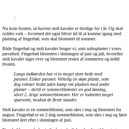
‘
Nu kom frosten, så havens stolt kavaler er færdige for i år. Og skal
ryddes væk – hvormed det også bliver tid til at komme igang med
platning af fingerbøl, som skal blomstret til sommer.
Både fingerbøl og stolt kavaler bruger vi, som naboplanter i vores
pæonbed. Fingerbøl blomstret i slutningen af juni og juli, hvorefter
stolt kavaler tager over og blomstret resten af sommeren og indtil
frosten.
Langs indkørslen har vi to meget store bede med
pæoner. Elsker pæoner. Virkelig en skøn plante, som
dog vokster bedst uden kamp om pladsen med andre
planter – dertil er sommerblomster en god løsning,
såvel 2. årige sommerblomster. Her er rodnettet meget
sparsomt, modsat de fleste stauder.
Stolt kavaler er en sommerblomst, som såes i maj og blomstret fra
august. Fingerbøl er en 2 årig sommerblomst, som såes i maj og først
blomstret året efter i slutningen af juni.