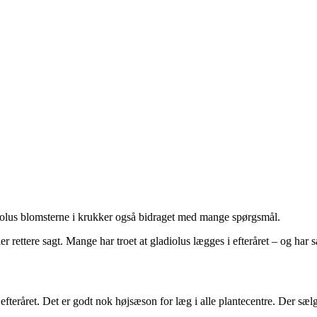
diolus blomsterne i krukker også bidraget med mange spørgsmål.
 rettere sagt. Mange har troet at gladiolus lægges i efteråret – og har så
fteråret. Det er godt nok højsæson for læg i alle plantecentre. Der sælge