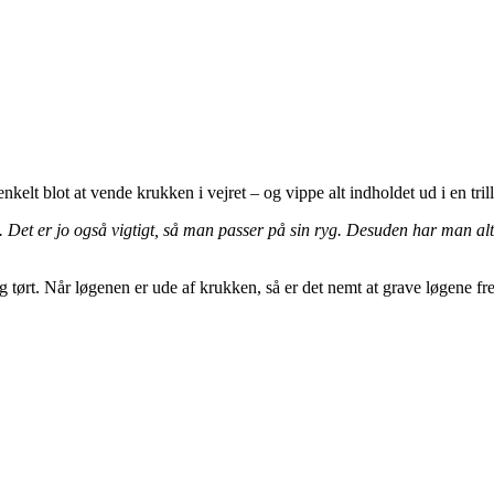
lt blot at vende krukken i vejret – og vippe alt indholdet ud i en trill
 Det er jo også vigtigt, så man passer på sin ryg. Desuden har man alt j
jlig tørt. Når løgenen er ude af krukken, så er det nemt at grave løgene 