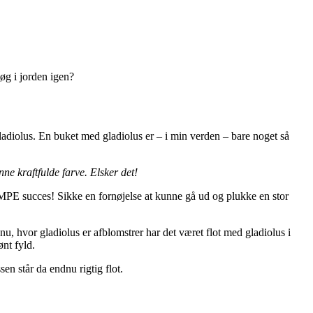
øg i jorden igen?
ladiolus. En buket med gladiolus er – i min verden – bare noget så
ne kraftfulde farve. Elsker det!
KÆMPE succes! Sikke en fornøjelse at kunne gå ud og plukke en stor
nu, hvor gladiolus er afblomstrer har det været flot med gladiolus i
nt fyld.
en står da endnu rigtig flot.