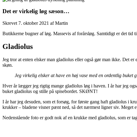
Det er virkelig løg sæson…
Skrevet
7. oktober 2021
af
Martin
Butikkerne bugner af løg. Massevis af forårsløg. Samtidigt er det ti
Gladiolus
Jeg tror at enten elsker man gladiolus eller også gør man ikke. Det e
skøn.
Jeg virkelig elsker at have en høj vase med en ordentlig buket 
Hver år lægger jeg rigtig mange gladiolus løg i haven. I år har jeg o
buket gladiolus og stille på spisebordet. SKØNT!
I år har jeg desuden, som et forsøg, for første gang haft gladiolus i k
krukker – bladene visner pænt ned, så det nærmest ligner siv. Meget e
Nedenstående foto er godt nok af en krukke med gladiolus, som er taget