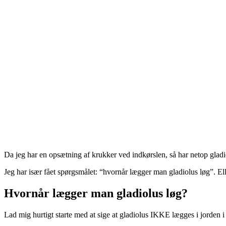
Da jeg har en opsætning af krukker ved indkørslen, så har netop gla
Jeg har især fået spørgsmålet: “hvornår lægger man gladiolus løg”. Eller
Hvornår lægger man gladiolus løg?
Lad mig hurtigt starte med at sige at gladiolus IKKE lægges i jorden i e