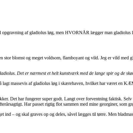
d til opgravning af gladiolus løg, men HVORNÅR lægger man gladiolus l
r en stor blomst og meget voldsom, flamboyant og vild. Jeg er vild med g
gladiolus. Det er nærmest et helt kunstværk med de lange spir og de skøn
gså lagt massevis af gladiolus løg i skærehaven, hvilket har været en 
rukker. Det har fungerer super godt. Langt over forventning faktisk. Selv 
fterårsagtigt. Har passet rigtig flot sammen med mine georginer, som grø
 ind – og skal graves op og deles, såvel lægges til tørre. Men bladmass