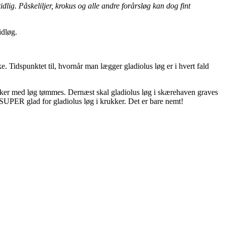
lig. Påskeliljer, krokus og alle andre forårsløg kan dog fint
idløg.
. Tidspunktet til, hvornår man lægger gladiolus løg er i hvert fald
ukker med løg tømmes. Dernæst skal gladiolus løg i skærehaven graves
r SUPER glad for gladiolus løg i krukker. Det er bare nemt!