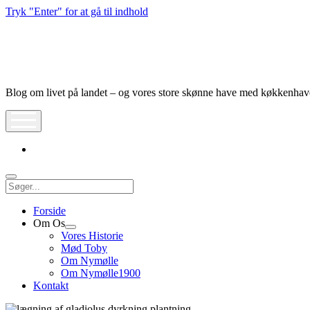
Tryk "Enter" for at gå til indhold
Nymølle1900
Blog om livet på landet – og vores store skønne have med køkkenha
åbn
meny
instagram
Søg
Forside
Om Os
Åbn
Vores Historie
dropdown
Mød Toby
meny
Om Nymølle
Om Nymølle1900
Kontakt