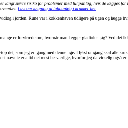
langt større risiko for problemer med tulipanløg, hvis de lægges for tid
 november.
Læs om lægning af tulipanløg i krukker her
å hvidløg i jorden. Rune var i køkkenhaven tidligere på ugen og lægge hv
 mange er forvirrede om, hvornår man lægger gladiolus løg? Ved det ikke
 netop det, som jeg er igang med denne uge. I først omgang skal alle kr
idst nævnte er altid det mest besværlige, hvorfor jeg da virkelig også e