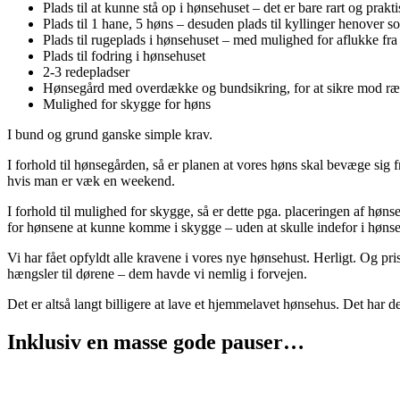
Plads til at kunne stå op i hønsehuset – det er bare rart og prak
Plads til 1 hane, 5 høns – desuden plads til kyllinger henover s
Plads til rugeplads i hønsehuset – med mulighed for aflukke fra 
Plads til fodring i hønsehuset
2-3 redepladser
Hønsegård med overdække og bundsikring, for at sikre mod r
Mulighed for skygge for høns
I bund og grund ganske simple krav.
I forhold til hønsegården, så er planen at vores høns skal bevæge sig f
hvis man er væk en weekend.
I forhold til mulighed for skygge, så er dette pga. placeringen af høns
for hønsene at kunne komme i skygge – uden at skulle indefor i hønse
Vi har fået opfyldt alle kravene i vores nye hønsehust. Herligt. Og p
hængsler til dørene – dem havde vi nemlig i forvejen.
Det er altså langt billigere at lave et hjemmelavet hønsehus. Det har 
Inklusiv en masse gode pauser…