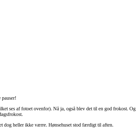
e pauser!
et ses af fotoet ovenfor). Nå ja, også blev det til en god frokost. Og
dagsfrokost.
et dog heller ikke værre. Hønsehuset stod færdigt til aften.