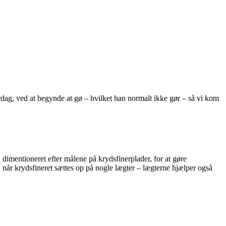
rdag, ved at begynde at gø – hvilket han normalt ikke gør – så vi kom
å dimentioneret efter målene på krydsfinerplader, for at gøre
år krydsfineret sættes op på nogle lægter – lægterne hjælper også