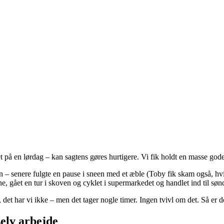
t på en lørdag – kan sagtens gøres hurtigere. Vi fik holdt en masse god
n – senere fulgte en pause i sneen med et æble (Toby fik skam også, hvilk
, gået en tur i skoven og cyklet i supermarkedet og handlet ind til søn
 det har vi ikke – men det tager nogle timer. Ingen tvivl om det. Så er d
selv arbejde