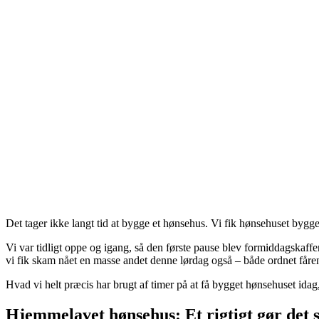
Det tager ikke langt tid at bygge et hønsehus. Vi fik hønsehuset bygge
Vi var tidligt oppe og igang, så den første pause blev formiddagskaffe
vi fik skam nået en masse andet denne lørdag også – både ordnet fårene
Hvad vi helt præcis har brugt af timer på at få bygget hønsehuset idag,
Hjemmelavet hønsehus: Et rigtigt gør det 