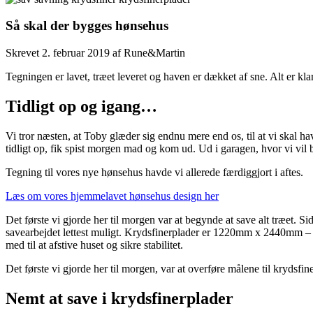
Så skal der bygges hønsehus
Skrevet
2. februar 2019
af
Rune&Martin
Tegningen er lavet, træet leveret og haven er dækket af sne. Alt er kla
Tidligt op og igang…
Vi tror næsten, at Toby glæder sig endnu mere end os, til at vi skal 
tidligt op, fik spist morgen mad og kom ud. Ud i garagen, hvor vi vil
Tegning til vores nye hønsehus havde vi allerede færdiggjort i aftes.
Læs om vores hjemmelavet hønsehus design her
Det første vi gjorde her til morgen var at begynde at save alt træet. S
savearbejdet lettest muligt. Krydsfinerplader er 1220mm x 2440mm – 
med til at afstive huset og sikre stabilitet.
Det første vi gjorde her til morgen, var at overføre målene til krydsfi
Nemt at save i krydsfinerplader