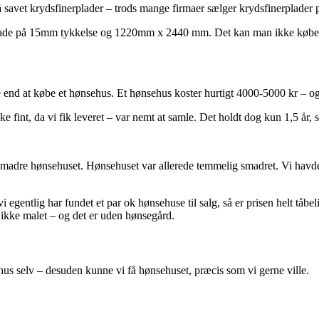
t få savet krydsfinerplader – trods mange firmaer sælger krydsfinerplader
rplade på 15mm tykkelse og 1220mm x 2440 mm. Det kan man ikke købe r
 end at købe et hønsehus. Et hønsehus koster hurtigt 4000-5000 kr – og d
 fint, da vi fik leveret – var nemt at samle. Det holdt dog kun 1,5 år, s
smadre hønsehuset. Hønsehuset var allerede temmelig smadret. Vi havde 
vi egentlig har fundet et par ok hønsehuse til salg, så er prisen helt tåbe
 ikke malet – og det er uden hønsegård.
ehus selv – desuden kunne vi få hønsehuset, præcis som vi gerne ville.