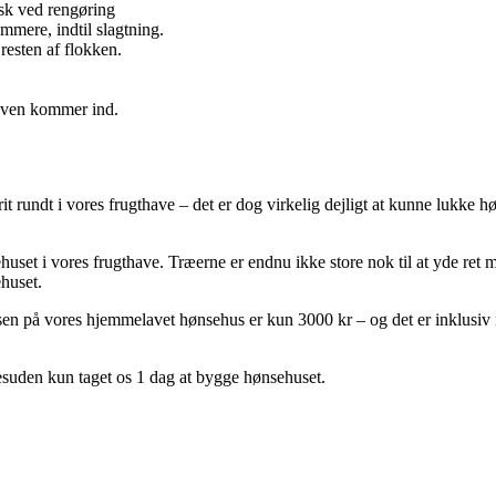
tisk ved rengøring
ommere, indtil slagtning.
resten af flokken.
æven kommer ind.
rit rundt i vores frugthave – det er dog virkelig dejligt at kunne lukke 
ehuset i vores frugthave. Træerne er endnu ikke store nok til at yde ret
huset.
risen på vores hjemmelavet hønsehus er kun 3000 kr – og det er inklusiv 
desuden kun taget os 1 dag at bygge hønsehuset.