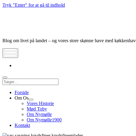
Tryk "Enter" for at gå til indhold
Nymølle1900
Blog om livet på landet – og vores store skønne have med køkkenha
åbn
meny
instagram
Søg
Forside
Om Os
Åbn
Vores Historie
dropdown
Mød Toby
meny
Om Nymølle
Om Nymølle1900
Kontakt