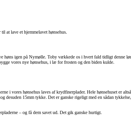
r til at lave et hjemmelavet hønsehus.
have høns igen på Nymølle. Toby vækkede os i hvert fald tidligt denne lø
 bygge vores nye hønsehus, i læ for frosten og den biden kulde.
iderne i vores hønsehus laves af krydfinerplader. Hele hønsehuset er alts
og desuden 15mm tykke. Det er ganske rigeligt med en sådan tykkelse, n
nerpladerne – og få dem savet ud. Det gik ganske hurtigt.