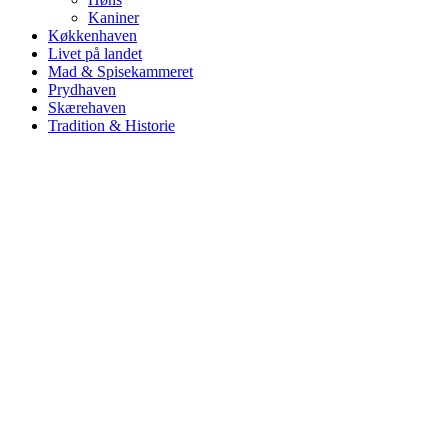
Kaniner
Køkkenhaven
Livet på landet
Mad & Spisekammeret
Prydhaven
Skærehaven
Tradition & Historie