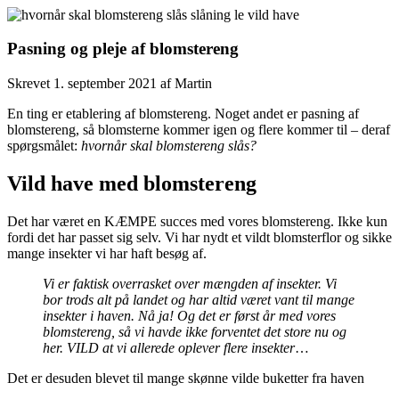
Pasning og pleje af blomstereng
Skrevet
1. september 2021
af
Martin
En ting er etablering af blomstereng. Noget andet er pasning af
blomstereng, så blomsterne kommer igen og flere kommer til – deraf
spørgsmålet:
hvornår skal blomstereng slås?
Vild have med blomstereng
Det har været en KÆMPE succes med vores blomstereng. Ikke kun
fordi det har passet sig selv. Vi har nydt et vildt blomsterflor og sikke
mange insekter vi har haft besøg af.
Vi er faktisk overrasket over mængden af insekter. Vi
bor trods alt på landet og har altid været vant til mange
insekter i haven. Nå ja! Og det er først år med vores
blomstereng, så vi havde ikke forventet det store nu og
her. VILD at vi allerede oplever flere insekter
…
Det er desuden blevet til mange skønne vilde buketter fra haven