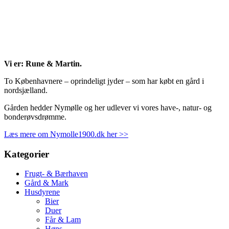
Vi er: Rune & Martin.
To Københavnere – oprindeligt jyder – som har købt en gård i
nordsjælland.
Gården hedder Nymølle og her udlever vi vores have-, natur- og
bonderøvsdrømme.
Læs mere om Nymolle1900.dk her >>
Kategorier
Frugt- & Bærhaven
Gård & Mark
Husdyrene
Bier
Duer
Får & Lam
Høns