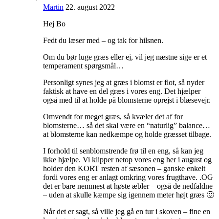
Martin
22. august 2022
Hej Bo
Fedt du læser med – og tak for hilsnen.
Om du bør luge græs eller ej, vil jeg næstne sige er et
temperament spørgsmål…
Personligt synes jeg at græs i blomst er flot, så nyder
faktisk at have en del græs i vores eng. Det hjælper
også med til at holde på blomsterne oprejst i blæsevejr.
Omvendt for meget græs, så kvæler det af for
blomsterne… så det skal være en “naturlig” balance…
at blomsterne kan nedkæmpe og holde græsset tilbage.
I forhold til senblomstrende frø til en eng, så kan jeg
ikke hjælpe. Vi klipper netop vores eng her i august og
holder den KORT resten af sæsonen – ganske enkelt
fordi vores eng er anlagt omkring vores frugthave. .OG
det er bare nemmest at høste æbler – også de nedfaldne
– uden at skulle kæmpe sig igennem meter højt græs 🙂
Når det er sagt, så ville jeg gå en tur i skoven – fine en