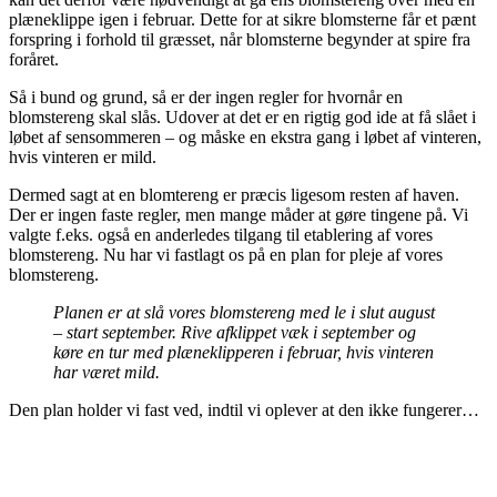
plæneklippe igen i februar. Dette for at sikre blomsterne får et pænt
forspring i forhold til græsset, når blomsterne begynder at spire fra
foråret.
Så i bund og grund, så er der ingen regler for hvornår en
blomstereng skal slås. Udover at det er en rigtig god ide at få slået i
løbet af sensommeren – og måske en ekstra gang i løbet af vinteren,
hvis vinteren er mild.
Dermed sagt at en blomtereng er præcis ligesom resten af haven.
Der er ingen faste regler, men mange måder at gøre tingene på. Vi
valgte f.eks. også en anderledes tilgang til etablering af vores
blomstereng. Nu har vi fastlagt os på en plan for pleje af vores
blomstereng.
Planen er at slå vores blomstereng med le i slut august
– start september. Rive afklippet væk i september og
køre en tur med plæneklipperen i februar, hvis vinteren
har været mild.
Den plan holder vi fast ved, indtil vi oplever at den ikke fungerer…