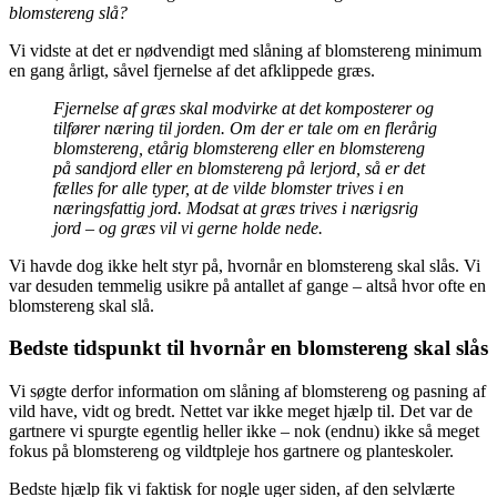
blomstereng slå?
Vi vidste at det er nødvendigt med slåning af blomstereng minimum
en gang årligt, såvel fjernelse af det afklippede græs.
Fjernelse af græs skal modvirke at det komposterer og
tilfører næring til jorden. Om der er tale om en flerårig
blomstereng, etårig blomstereng eller en blomstereng
på sandjord eller en blomstereng på lerjord, så er det
fælles for alle typer, at de vilde blomster trives i en
næringsfattig jord. Modsat at græs trives i nærigsrig
jord – og græs vil vi gerne holde nede.
Vi havde dog ikke helt styr på, hvornår en blomstereng skal slås. Vi
var desuden temmelig usikre på antallet af gange – altså hvor ofte en
blomstereng skal slå.
Bedste tidspunkt til hvornår en blomstereng skal slås
Vi søgte derfor information om slåning af blomstereng og pasning af
vild have, vidt og bredt. Nettet var ikke meget hjælp til. Det var de
gartnere vi spurgte egentlig heller ikke – nok (endnu) ikke så meget
fokus på blomstereng og vildtpleje hos gartnere og planteskoler.
Bedste hjælp fik vi faktisk for nogle uger siden, af den selvlærte