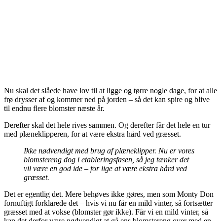
Nu skal det slåede have lov til at ligge og tørre nogle dage, for at alle
frø drysser af og kommer ned på jorden – så det kan spire og blive
til endnu flere blomster næste år.
Derefter skal det hele rives sammen. Og derefter får det hele en tur
med plæneklipperen, for at være ekstra hård ved græsset.
Ikke nødvendigt med brug af plæneklipper. Nu er vores
blomstereng dog i etableringsfasen, så jeg tænker det
vil være en god ide – for lige at være ekstra hård ved
græsset.
Det er egentlig det. Mere behøves ikke gøres, men som Monty Don
fornuftigt forklarede det – hvis vi nu får en mild vinter, så fortsætter
græsset med at vokse (blomster gør ikke). Får vi en mild vinter, så
kan det derfor være nødvendigt at gå ens blomstereng over med en