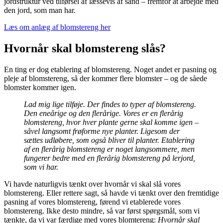
jordstruktur ved tilførsel af læssevis af sand – fremfor at arbejde med
den jord, som man har.
Læs om anlæg af blomstereng her
Hvornår skal blomstereng slås?
En ting er dog etablering af blomstereng. Noget andet er pasning og
pleje af blomstereng, så der kommer flere blomster – og de såede
blomster kommer igen.
Lad mig lige tilføje. Der findes to typer af blomstereng.
Den eneårige og den flerårige. Vores er en flerårig
blomstereng, hvor hver plante gerne skal komme igen –
såvel langsomt frøforme nye planter. Ligesom der
sættes udløbere, som også bliver til planter. Etablering
af en flerårig blomstereng er noget langsommere, men
fungerer bedre med en flerårig blomstereng på lerjord,
som vi har.
Vi havde naturligvis tænkt over hvornår vi skal slå vores
blomstereng. Eller rettere sagt, så havde vi tænkt over den fremtidige
pasning af vores blomstereng, førend vi etablerede vores
blomstereng. Ikke desto mindre, så var først spørgsmål, som vi
tænkte, da vi var færdige med vores blomtereng:
Hvornår skal