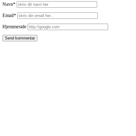
Navn*
Email*
Hjemmeside
Side
meny