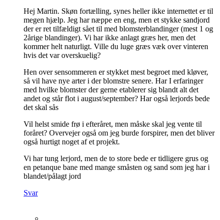
Hej Martin. Skøn fortælling, synes heller ikke internettet er til
megen hjælp. Jeg har næppe en eng, men et stykke sandjord
der er ret tilfældigt sået til med blomsterblandinger (mest 1 og
2årige blandinger). Vi har ikke anlagt græs her, men det
kommer helt naturligt. Ville du luge græs væk over vinteren
hvis det var overskuelig?
Hen over sensommeren er stykket mest begroet med kløver,
så vil have nye arter i der blomstre senere. Har I erfaringer
med hvilke blomster der gerne etablerer sig blandt alt det
andet og står flot i august/september? Har også lerjords bede
det skal sås
Vil helst smide frø i efteråret, men måske skal jeg vente til
foråret? Overvejer også om jeg burde forspirer, men det bliver
også hurtigt noget af et projekt.
Vi har tung lerjord, men de to store bede er tidligere grus og
en petanque bane med mange småsten og sand som jeg har i
blandet/pålagt jord
Svar