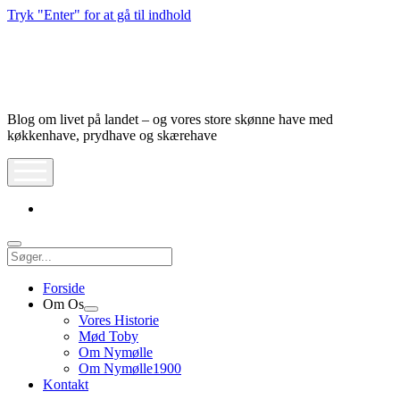
Tryk "Enter" for at gå til indhold
Nymølle1900
Blog om livet på landet – og vores store skønne have med
køkkenhave, prydhave og skærehave
åbn
meny
instagram
Søg
Forside
Om Os
Åbn
Vores Historie
dropdown
Mød Toby
meny
Om Nymølle
Om Nymølle1900
Kontakt