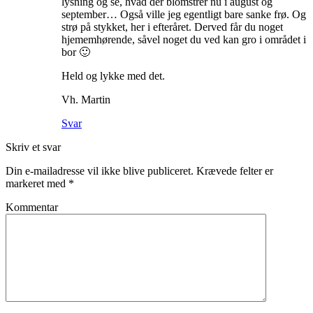
lysning og se, hvad der blomstrer nu i august og
september… Også ville jeg egentligt bare sanke frø. Og
strø på stykket, her i efteråret. Derved får du noget
hjememhørende, såvel noget du ved kan gro i området i
bor 🙂
Held og lykke med det.
Vh. Martin
Svar
Skriv et svar
Din e-mailadresse vil ikke blive publiceret.
Krævede felter er
markeret med
*
Kommentar