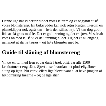
Denne uge har vi derfor fundet vores le frem og er begyndt at slå
vores blomstereng. En buksrydder kan nok også bruges, ligesom en
plæneklipper nok også kan – hvis den stilles højt. Vi kan dog godt
lide at slå græs med le. Det er god træning og det er sjovt. Vi slår alt
vores hø med le, så vi er da i træning til det. Og det er nu engang
nemmest at slå højt græs – og høje blomster med le.
Guide til slåning af blomstereng
Vi tog en tur med leen et par dage i træk også var alle 1500
kvadratmeter eng slået. Sjovt at se, hvordan det pludselig åbner
alting op igen. Nu var vi ellers lige blevet vant til at have junglen af
højt omkring træerne – og de lige stier.