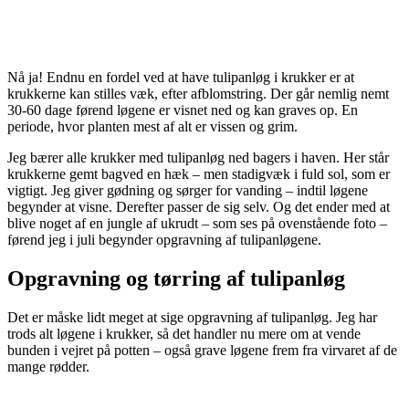
Nå ja! Endnu en fordel ved at have tulipanløg i krukker er at
krukkerne kan stilles væk, efter afblomstring. Der går nemlig nemt
30-60 dage førend løgene er visnet ned og kan graves op. En
periode, hvor planten mest af alt er vissen og grim.
Jeg bærer alle krukker med tulipanløg ned bagers i haven. Her står
krukkerne gemt bagved en hæk – men stadigvæk i fuld sol, som er
vigtigt. Jeg giver gødning og sørger for vanding – indtil løgene
begynder at visne. Derefter passer de sig selv. Og det ender med at
blive noget af en jungle af ukrudt – som ses på ovenstående foto –
førend jeg i juli begynder opgravning af tulipanløgene.
Opgravning og tørring af tulipanløg
Det er måske lidt meget at sige opgravning af tulipanløg. Jeg har
trods alt løgene i krukker, så det handler nu mere om at vende
bunden i vejret på potten – også grave løgene frem fra virvaret af de
mange rødder.