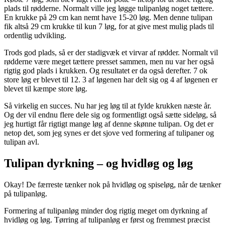
plads til rødderne. Normalt ville jeg løgge tulipanløg noget tættere.
En krukke på 29 cm kan nemt have 15-20 løg. Men denne tulipan
fik altså 29 cm krukke til kun 7 løg, for at give mest mulig plads til
ordentlig udvikling.
Trods god plads, så er der stadigvæk et virvar af rødder. Normalt vil
rødderne være meget tættere presset sammen, men nu var her også
rigtig god plads i krukken. Og resultatet er da også derefter. 7 ok
store løg er blevet til 12. 3 af løgenen har delt sig og 4 af løgenen er
blevet til kæmpe store løg.
Så virkelig en succes. Nu har jeg løg til at fylde krukken næste år.
Og der vil endnu flere dele sig og formentligt også sætte sideløg, så
jeg hurtigt får rigtigt mange løg af denne skønne tulipan. Og det er
netop det, som jeg synes er det sjove ved formering af tulipaner og
tulipan avl.
Tulipan dyrkning – og hvidløg og løg
Okay! De færreste tænker nok på hvidløg og spiseløg, når de tænker
på tulipanløg.
Formering af tulipanløg minder dog rigtig meget om dyrkning af
hvidløg og løg. Tørring af tulipanløg er først og fremmest præcist