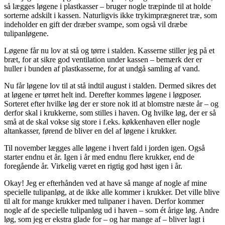
så lægges løgene i plastkasser – bruger nogle træpinde til at holde
sorterne adskilt i kassen. Naturligvis ikke trykimprægneret træ, som
indeholder en gift der dræber svampe, som også vil dræbe
tulipanløgene.
Løgene får nu lov at stå og tørre i stalden. Kasserne stiller jeg på et
bræt, for at sikre god ventilation under kassen – bemærk der er
huller i bunden af plastkasserne, for at undgå samling af vand.
Nu får løgene lov til at stå indtil august i stalden. Dermed sikres det
at løgene er tørret helt ind. Derefter kommes løgene i løgposer.
Sorteret efter hvilke løg der er store nok itl at blomstre næste år – og
derfor skal i krukkerne, som stilles i haven. Og hvilke løg, der er så
små at de skal vokse sig store i f.eks. køkkenhaven eller nogle
altankasser, førend de bliver en del af løgene i krukker.
Til november lægges alle løgene i hvert fald i jorden igen. Også
starter endnu et år. Igen i år med endnu flere krukker, end de
foregående år. Virkelig været en rigtig god høst igen i år.
Okay! Jeg er efterhånden ved at have så mange af nogle af mine
specielle tulipanløg, at de ikke alle kommer i krukker. Det ville blive
til alt for mange krukker med tulipaner i haven. Derfor kommer
nogle af de specielle tulipanløg ud i haven – som ét årige løg. Andre
løg, som jeg er ekstra glade for – og har mange af – bliver lagt i