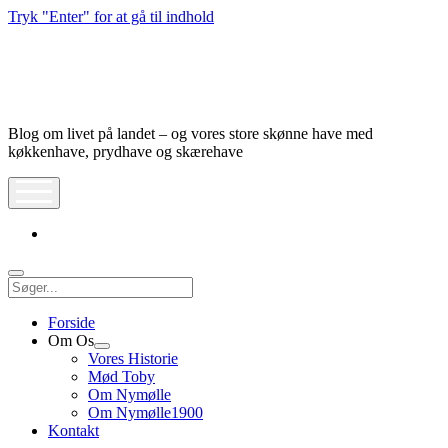
Tryk "Enter" for at gå til indhold
Nymølle1900
Blog om livet på landet – og vores store skønne have med
køkkenhave, prydhave og skærehave
åbn
meny
instagram
Søg
Forside
Om Os
Åbn
Vores Historie
dropdown
Mød Toby
meny
Om Nymølle
Om Nymølle1900
Kontakt