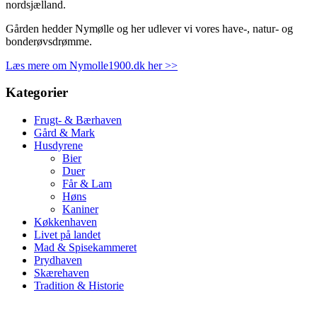
nordsjælland.
Gården hedder Nymølle og her udlever vi vores have-, natur- og
bonderøvsdrømme.
Læs mere om Nymolle1900.dk her >>
Kategorier
Frugt- & Bærhaven
Gård & Mark
Husdyrene
Bier
Duer
Får & Lam
Høns
Kaniner
Køkkenhaven
Livet på landet
Mad & Spisekammeret
Prydhaven
Skærehaven
Tradition & Historie