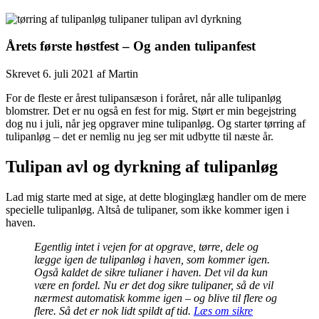
Årets første høstfest – Og anden tulipanfest
Skrevet
6. juli 2021
af
Martin
For de fleste er årest tulipansæson i foråret, når alle tulipanløg
blomstrer. Det er nu også en fest for mig. Størt er min begejstring
dog nu i juli, når jeg opgraver mine tulipanløg. Og starter tørring af
tulipanløg – det er nemlig nu jeg ser mit udbytte til næste år.
Tulipan avl og dyrkning af tulipanløg
Lad mig starte med at sige, at dette bloginglæg handler om de mere
specielle tulipanløg. Altså de tulipaner, som ikke kommer igen i
haven.
Egentlig intet i vejen for at opgrave, tørre, dele og
lægge igen de tulipanløg i haven, som kommer igen.
Også kaldet de sikre tulianer i haven. Det vil da kun
være en fordel. Nu er det dog sikre tulipaner, så de vil
nærmest automatisk komme igen – og blive til flere og
flere. Så det er nok lidt spildt af tid.
Læs om sikre