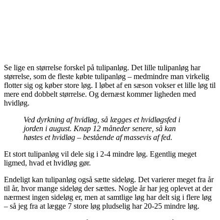
Se lige en størrelse forskel på tulipanløg. Det lille tulipanløg har
størrelse, som de fleste købte tulipanløg – medmindre man virkelig
flotter sig og køber store løg. I løbet af en sæson vokser et lille løg til
mere end dobbelt størrelse. Og dernæst kommer ligheden med
hvidløg.
Ved dyrkning af hvidløg, så lægges et hvidløgsfed i
jorden i august. Knap 12 måneder senere, så kan
høstes et hvidløg – bestående af massevis af fed.
Et stort tulipanløg vil dele sig i 2-4 mindre løg. Egentlig meget
ligmed, hvad et hvidløg gør.
Endeligt kan tulipanløg også sætte sideløg. Det varierer meget fra år
til år, hvor mange sideløg der sættes. Nogle år har jeg oplevet at der
nærmest ingen sideløg er, men at samtlige løg har delt sig i flere løg
– så jeg fra at lægge 7 store løg pludselig har 20-25 mindre løg.