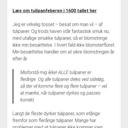
Læs om tulipanfeberen i 1600 tallet her
Jeg er virkelig tosset – besat om man vil – af
tulipaner. Og trods haven står fantastisk smuk nu,
med utallige smukke tulipaner, så er blomstringe
ikke min besættelse. I hvert fald ikke blomsterfloret.
Min besættelse handler om at sikre blomstringen år
efter år.
Misforstå mig ikke! ALLE tulipaner er
flerårige. Og alle tulipaner deles ved sideløg,
så der vil komme flere og flere tulipaner – vel
at mærke, når tulipaner dyrkes og passes
korrekt.
Langt de fleste dyrker tulipaner, som etårige
fremfor som flerårige tulipaner. Mange har
problemer med at tulipaner ikke kommer igen