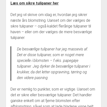
Læs om sikre tulipaner her
Det jeg vil skrive om idag er, hvordan jeg sikrer
næste års blomstring. Uanset om der vælges de
sikre tulipaner – også kaldet flerårige tulipaner til
haven – eller om der vælges de mere besværlige
tulipaner.
De besværlige tulipaner har jeg massevis af.
Det er disse tulipaner, som er noget mere
specielle i blomsten – f.eks. papegøje
tulipaner. Jeg dyrker de besværlige tulipaner i
krukker, da det letter opgravning, tørring og
den videre pasning.
Der er nemlig to punkter, som er vigtige. Uanset om
det er sikre eller besværlige tulipaner. Det handler
ganske enkelt om at fjerne blomsten efter
afblomstring, såvel som at lade bladene visne helt