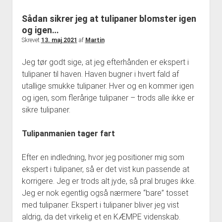
Om Nymølle1900
Sådan sikrer jeg at tulipaner blomster igen
og igen…
Skrevet
13. maj 2021
af
Martin
Jeg tør godt sige, at jeg efterhånden er ekspert i
tulipaner til haven. Haven bugner i hvert fald af
utallige smukke tulipaner. Hver og en kommer igen
og igen, som flerårige tulipaner – trods alle ikke er
sikre tulipaner.
Tulipanmanien tager fart
Efter en indledning, hvor jeg positioner mig som
ekspert i tulipaner, så er det vist kun passende at
korrigere. Jeg er trods alt jyde, så pral bruges ikke.
Jeg er nok egentlig også nærmere “bare” tosset
med tulipaner. Ekspert i tulipaner bliver jeg vist
aldrig, da det virkelig et en KÆMPE videnskab.