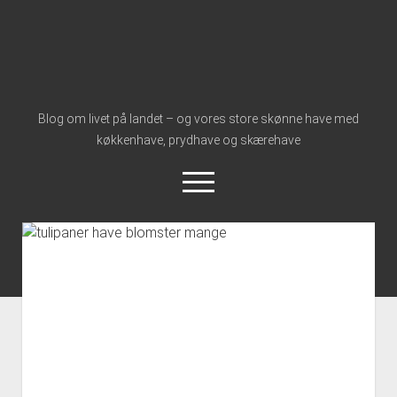
Nymølle1900
Blog om livet på landet – og vores store skønne have med
køkkenhave, prydhave og skærehave
åbn
meny
instagram
Forside
Åbn
Om Os
dropdown
Vores Historie
Kontakt
meny
Mød Toby
Om Nymølle