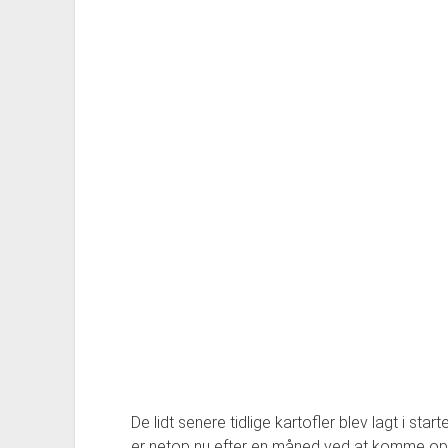
De lidt senere tidlige kartofler blev lagt i star
er netop nu efter en måned ved at komme op 