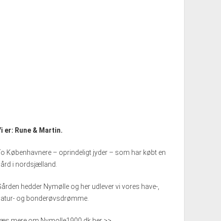
i er: Rune & Martin.
o Københavnere – oprindeligt jyder – som har købt en
ård i nordsjælland.
ården hedder Nymølle og her udlever vi vores have-,
natur- og bonderøvsdrømme.
Læs mere om Nymolle1900.dk her >>