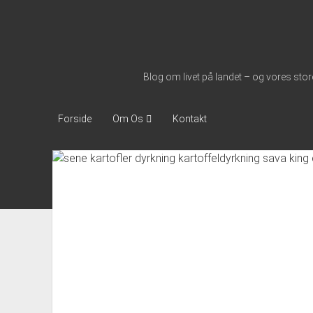
Nymølle1900
Blog om livet på landet – og vores s
Om Os
Forside
Kontakt