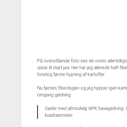
På ovenstående foto ses de vores allertidligst
spise til start juni. Her har jeg allerede haft f
foretog første hypning af kartofler.
Nu fjernes fiberdugen og jeg hypper igen kartof
omgang gødning.
Gøder med almindelig NPK havegødning. Og t
kvadratemeter.