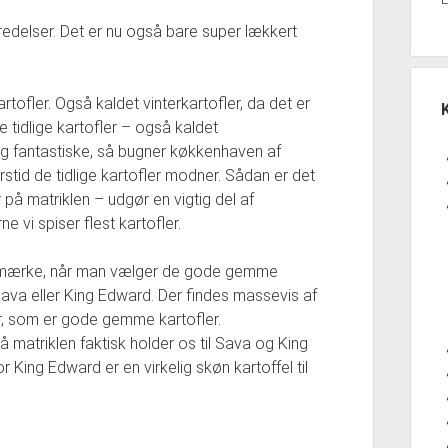
eredelser. Det er nu også bare super lækkert
fler. Også kaldet vinterkartofler, da det er
e tidlige kartofler – også kaldet
ig fantastiske, så bugner køkkenhaven af
tid de tidlige kartofler modner. Sådan er det
r på matriklen – udgør en vigtig del af
 vi spiser flest kartofler.
t mærke, når man vælger de gode gemme
Sava eller King Edward. Der findes massevis af
r, som er gode gemme kartofler.
 matriklen faktisk holder os til Sava og King
 King Edward er en virkelig skøn kartoffel til