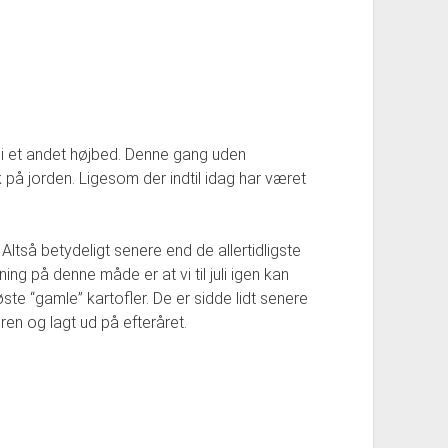
r – i et andet højbed. Denne gang uden
k på jorden. Ligesom der indtil idag har været
i. Altså betydeligt senere end de allertidligste
ing på denne måde er at vi til juli igen kan
te “gamle” kartofler. De er sidde lidt senere
ren og lagt ud på efteråret.