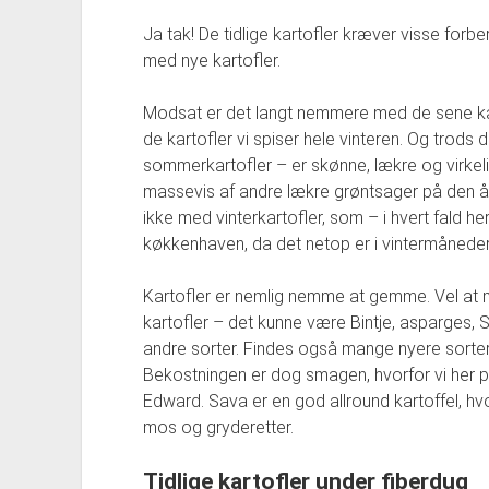
Ja tak! De tidlige kartofler kræver visse forb
med nye kartofler.
Modsat er det langt nemmere med de sene karto
de kartofler vi spiser hele vinteren. Og trods d
sommerkartofler – er skønne, lækre og virkel
massevis af andre lækre grøntsager på den års
ikke med vinterkartofler, som – i hvert fald he
køkkenhaven, da det netop er i vintermånederne
Kartofler er nemlig nemme at gemme. Vel a
kartofler – det kunne være Bintje, asparges, 
andre sorter. Findes også mange nyere sorte
Bekostningen er dog smagen, hvorfor vi her på
Edward. Sava er en god allround kartoffel, hvor
mos og gryderetter.
Tidlige kartofler under fiberdug