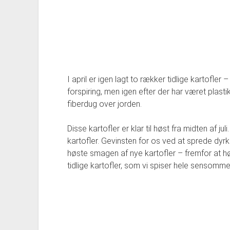
I april er igen lagt to rækker tidlige kartofle
forspiring, men igen efter der har været plasti
fiberdug over jorden.
Disse kartofler er klar til høst fra midten af jul
kartofler. Gevinsten for os ved at sprede dyrkn
høste smagen af nye kartofler – fremfor at høs
tidlige kartofler, som vi spiser hele sensomme