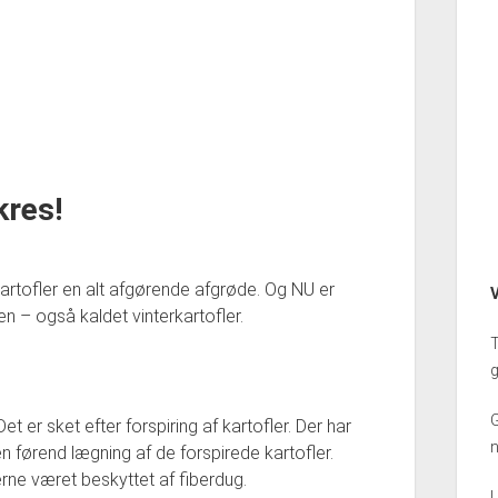
kres!
kartofler en alt afgørende afgrøde. Og NU er
V
en – også kaldet vinterkartofler.
T
g
G
Det er sket efter forspiring af kartofler. Der har
en førend lægning af de forspirede kartofler.
erne været beskyttet af fiberdug.