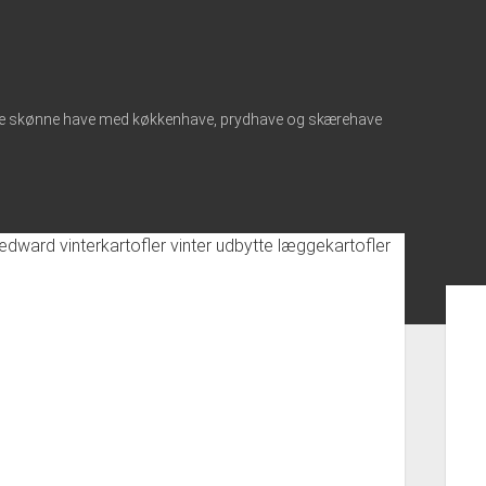
tore skønne have med køkkenhave, prydhave og skærehave
Sid
men