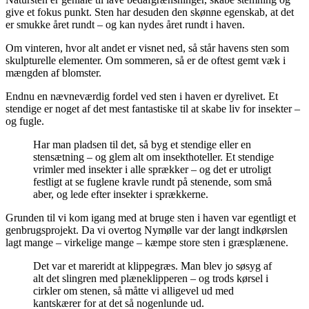
give et fokus punkt. Sten har desuden den skønne egenskab, at det
er smukke året rundt – og kan nydes året rundt i haven.
Om vinteren, hvor alt andet er visnet ned, så står havens sten som
skulpturelle elementer. Om sommeren, så er de oftest gemt væk i
mængden af blomster.
Endnu en nævneværdig fordel ved sten i haven er dyrelivet. Et
stendige er noget af det mest fantastiske til at skabe liv for insekter –
og fugle.
Har man pladsen til det, så byg et stendige eller en
stensætning – og glem alt om insekthoteller. Et stendige
vrimler med insekter i alle sprækker – og det er utroligt
festligt at se fuglene kravle rundt på stenende, som små
aber, og lede efter insekter i sprækkerne.
Grunden til vi kom igang med at bruge sten i haven var egentligt et
genbrugsprojekt. Da vi overtog Nymølle var der langt indkørslen
lagt mange – virkelige mange – kæmpe store sten i græsplænene.
Det var et mareridt at klippegræs. Man blev jo søsyg af
alt det slingren med plæneklipperen – og trods kørsel i
cirkler om stenen, så måtte vi alligevel ud med
kantskærer for at det så nogenlunde ud.