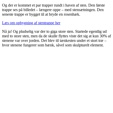
Og der er kommet et par trapper rundt i haven af sten. Den første
trappe ses på billedet – længere oppe – med stensætningen. Den
seneste trappe er bygget til at bryde en rosenhæk.
Læs om opbygning af stentrappe her
Nå ja! Og pludselig var der to giga store sten. Startede egentlig ud
med to store sten, men da de skulle flyttes viste det sig at kun 30% af
stenene var over jorden. Det blev til tænkesten under et stort træ –
hvor stenene fungerer som bænk, såvel som skulpturelt element.