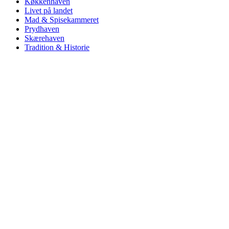
Køkkenhaven
Livet på landet
Mad & Spisekammeret
Prydhaven
Skærehaven
Tradition & Historie