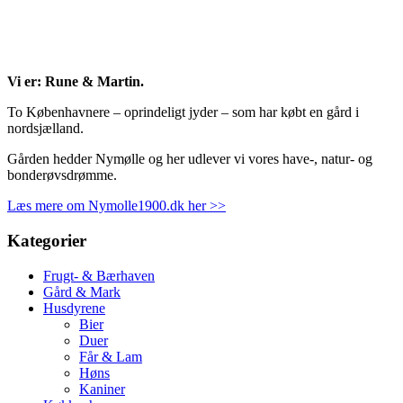
Vi er: Rune & Martin.
To Københavnere – oprindeligt jyder – som har købt en gård i
nordsjælland.
Gården hedder Nymølle og her udlever vi vores have-, natur- og
bonderøvsdrømme.
Læs mere om Nymolle1900.dk her >>
Kategorier
Frugt- & Bærhaven
Gård & Mark
Husdyrene
Bier
Duer
Får & Lam
Høns
Kaniner