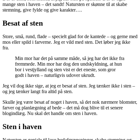
mange sten i haven – det sandt! Natursten er skønne til at skabe
stemning, give fylde og give karakter….
Besat af sten
Store, små, rund, flade – specielt glad for de kantede – og gerne med
mos eller spild i farverne. Jeg er vild med sten. Det løber jeg ikke
fra.
Min mor har det på samme måde, så jeg har det ikke fra
fremmede. Min mor har dog den undskyldning, at hun
bor i vestjylland og sten vist er det eneste, som gror
godt i haven – naturligvis udover ukrudt.
Jeg vil dog ikke sige, at jeg er besat af sten. Jeg tænker ikke i sten –
og jeg tænker langt fra altid på sten.
Skulle jeg være besat af noget i haven, så det nok nærmere blomster,
farver og planlægning af bede – det må dog blive til et senere
blogindlæg. Nu skal det handle om sten i haven.
Sten i haven
Natursten er geniale til lave bedafgrænsninger, skabe stemning og