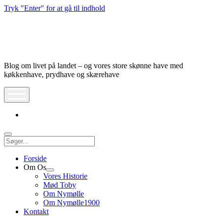
Tryk "Enter" for at gå til indhold
Nymølle1900
Blog om livet på landet – og vores store skønne have med
køkkenhave, prydhave og skærehave
åbn
meny
instagram
Søg
Forside
Om Os
Åbn
Vores Historie
dropdown
Mød Toby
meny
Om Nymølle
Om Nymølle1900
Kontakt