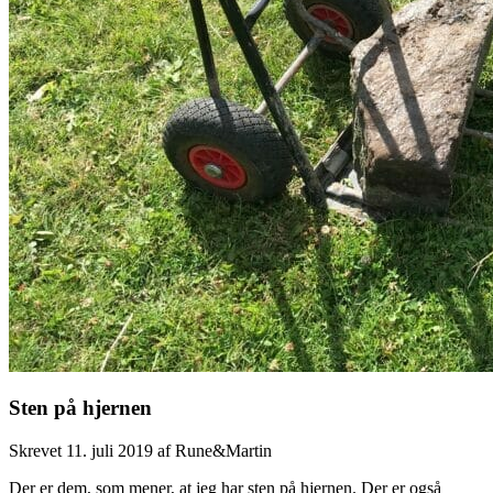
Sten på hjernen
Skrevet
11. juli 2019
af
Rune&Martin
Der er dem, som mener, at jeg har sten på hjernen. Der er også