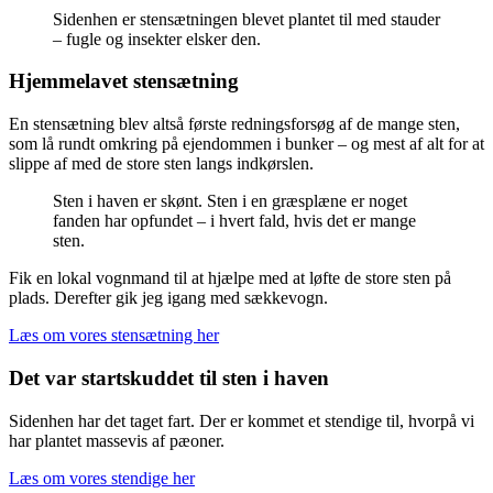
Sidenhen er stensætningen blevet plantet til med stauder
– fugle og insekter elsker den.
Hjemmelavet stensætning
En stensætning blev altså første redningsforsøg af de mange sten,
som lå rundt omkring på ejendommen i bunker – og mest af alt for at
slippe af med de store sten langs indkørslen.
Sten i haven er skønt. Sten i en græsplæne er noget
fanden har opfundet – i hvert fald, hvis det er mange
sten.
Fik en lokal vognmand til at hjælpe med at løfte de store sten på
plads. Derefter gik jeg igang med sækkevogn.
Læs om vores stensætning her
Det var startskuddet til sten i haven
Sidenhen har det taget fart. Der er kommet et stendige til, hvorpå vi
har plantet massevis af pæoner.
Læs om vores stendige her