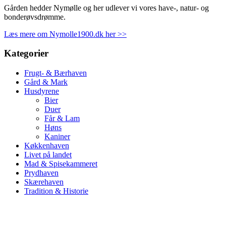
Gården hedder Nymølle og her udlever vi vores have-, natur- og
bonderøvsdrømme.
Læs mere om Nymolle1900.dk her >>
Kategorier
Frugt- & Bærhaven
Gård & Mark
Husdyrene
Bier
Duer
Får & Lam
Høns
Kaniner
Køkkenhaven
Livet på landet
Mad & Spisekammeret
Prydhaven
Skærehaven
Tradition & Historie