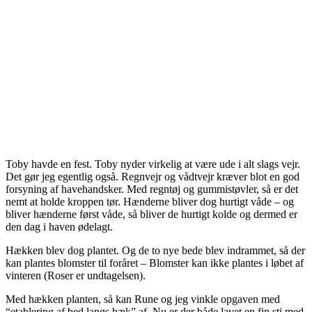
Toby havde en fest. Toby nyder virkelig at være ude i alt slags vejr.
Det gør jeg egentlig også. Regnvejr og vådtvejr kræver blot en god
forsyning af havehandsker. Med regntøj og gummistøvler, så er det
nemt at holde kroppen tør. Hænderne bliver dog hurtigt våde – og
bliver hænderne først våde, så bliver de hurtigt kolde og dermed er
den dag i haven ødelagt.
Hækken blev dog plantet. Og de to nye bede blev indrammet, så der
kan plantes blomster til foråret – Blomster kan ikke plantes i løbet af
vinteren (Roser er undtagelsen).
Med hækken planten, så kan Rune og jeg vinkle opgaven med
“etablering af bed langs hæk” af. Nu er der både lavet en fin sti med