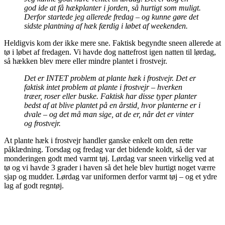
god ide at få hækplanter i jorden, så hurtigt som muligt.
Derfor startede jeg allerede fredag – og kunne gøre det
sidste plantning af hæk færdig i løbet af weekenden.
Heldigvis kom der ikke mere sne. Faktisk begyndte sneen allerede at
tø i løbet af fredagen. Vi havde dog nattefrost igen natten til lørdag,
så hækken blev mere eller mindre plantet i frostvejr.
Det er INTET problem at plante hæk i frostvejr. Det er
faktisk intet problem at plante i frostvejr – hverken
træer, roser eller buske. Faktisk har disse typer planter
bedst af at blive plantet på en årstid, hvor planterne er i
dvale – og det må man sige, at de er, når det er vinter
og frostvejr.
At plante hæk i frostvejr handler ganske enkelt om den rette
påklædning. Torsdag og fredag var det bidende koldt, så der var
monderingen godt med varmt tøj. Lørdag var sneen virkelig ved at
tø og vi havde 3 grader i haven så det hele blev hurtigt noget værre
sjap og mudder. Lørdag var uniformen derfor varmt tøj – og et ydre
lag af godt regntøj.