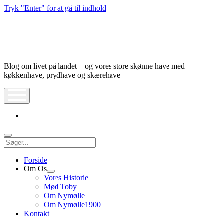
Tryk "Enter" for at gå til indhold
Nymølle1900
Blog om livet på landet – og vores store skønne have med
køkkenhave, prydhave og skærehave
åbn
meny
instagram
Søg
Forside
Om Os
Åbn
Vores Historie
dropdown
Mød Toby
meny
Om Nymølle
Om Nymølle1900
Kontakt