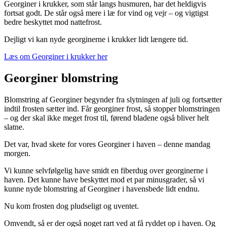
Georginer i krukker, som står langs husmuren, har det heldigvis
fortsat godt. De står også mere i læ for vind og vejr – og vigtigst
bedre beskyttet mod nattefrost.
Dejligt vi kan nyde georginerne i krukker lidt længere tid.
Læs om Georginer i krukker her
Georginer blomstring
Blomstring af Georginer begynder fra slytningen af juli og fortsætter
indtil frosten sætter ind. Får georginer frost, så stopper blomstringen
– og der skal ikke meget frost til, førend bladene også bliver helt
slatne.
Det var, hvad skete for vores Georginer i haven – denne mandag
morgen.
Vi kunne selvfølgelig have smidt en fiberdug over georginerne i
haven. Det kunne have beskyttet mod et par minusgrader, så vi
kunne nyde blomstring af Georginer i havensbede lidt endnu.
Nu kom frosten dog pludseligt og uventet.
Omvendt, så er der også noget rart ved at få ryddet op i haven. Og