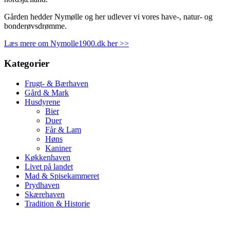
Gården hedder Nymølle og her udlever vi vores have-, natur- og
bonderøvsdrømme.
Læs mere om Nymolle1900.dk her >>
Kategorier
Frugt- & Bærhaven
Gård & Mark
Husdyrene
Bier
Duer
Får & Lam
Høns
Kaniner
Køkkenhaven
Livet på landet
Mad & Spisekammeret
Prydhaven
Skærehaven
Tradition & Historie