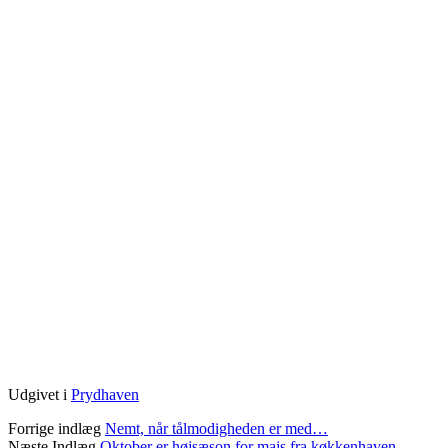
Udgivet i
Prydhaven
Forrige indlæg
Nemt, når tålmodigheden er med…
Næste Indlæg
Oktober er højsæson for majs fra køkkenhaven