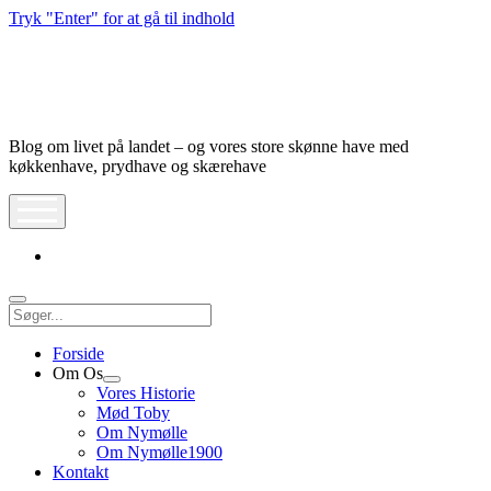
Tryk "Enter" for at gå til indhold
Nymølle1900
Blog om livet på landet – og vores store skønne have med
køkkenhave, prydhave og skærehave
åbn
meny
instagram
Søg
Forside
Om Os
Åbn
Vores Historie
dropdown
Mød Toby
meny
Om Nymølle
Om Nymølle1900
Kontakt