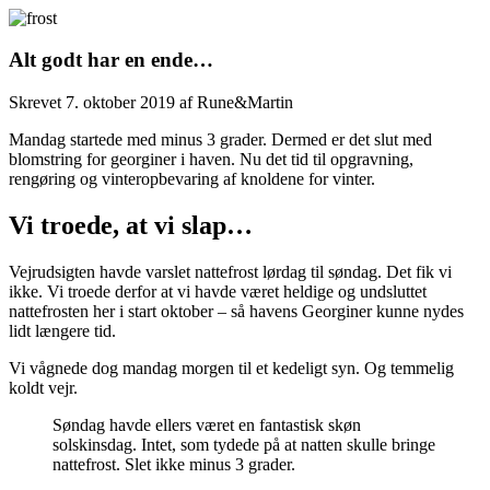
Alt godt har en ende…
Skrevet
7. oktober 2019
af
Rune&Martin
Mandag startede med minus 3 grader. Dermed er det slut med
blomstring for georginer i haven. Nu det tid til opgravning,
rengøring og vinteropbevaring af knoldene for vinter.
Vi troede, at vi slap…
Vejrudsigten havde varslet nattefrost lørdag til søndag. Det fik vi
ikke. Vi troede derfor at vi havde været heldige og undsluttet
nattefrosten her i start oktober – så havens Georginer kunne nydes
lidt længere tid.
Vi vågnede dog mandag morgen til et kedeligt syn. Og temmelig
koldt vejr.
Søndag havde ellers været en fantastisk skøn
solskinsdag. Intet, som tydede på at natten skulle bringe
nattefrost. Slet ikke minus 3 grader.