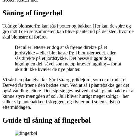
Såning af fingerbøl
Toårige blomsterfrø kan sås i potter og bakker. Her kan de spire og
gro indtil de i sensommeren kan blive plantet ud på det sted, hvor de
skal blomstre til foråret.
Det aller letteste er dog at så frøene direkte på et
jordstykke – eller blot kaste frø i blomsterbedet. eller
sås direkte på et jordstykke. Det besværliggør dog
lugning en del, såvel som netop kræver lugning – for at
ukrudt ikke kvæler de nye planter.
Vi sår i en plantebakke. Sår i så- og priklejord, som er ukrudtsfri.
Derved får frøene den bedste start. Ved at så i plantebakke gør det
også vanding lettere. Den største gevinst ved at så i plantebakke er at
kunne styre mængden af sol. Juli bliver hurtigt meget solrigt – her
stiller vi plantebakken i skyggen, og flytter ud i solen sidst på
eftermiddagen.
Guide til såning af fingerbøl