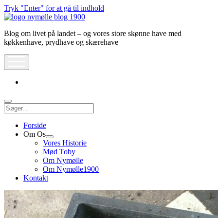
Tryk "Enter" for at gå til indhold
Nymølle1900
Blog om livet på landet – og vores store skønne have med
køkkenhave, prydhave og skærehave
åbn
meny
instagram
Søg
Forside
Om Os
Åbn
Vores Historie
dropdown
Mød Toby
meny
Om Nymølle
Om Nymølle1900
Kontakt