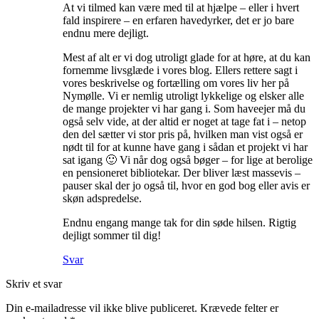
At vi tilmed kan være med til at hjælpe – eller i hvert
fald inspirere – en erfaren havedyrker, det er jo bare
endnu mere dejligt.
Mest af alt er vi dog utroligt glade for at høre, at du kan
fornemme livsglæde i vores blog. Ellers rettere sagt i
vores beskrivelse og fortælling om vores liv her på
Nymølle. Vi er nemlig utroligt lykkelige og elsker alle
de mange projekter vi har gang i. Som haveejer må du
også selv vide, at der altid er noget at tage fat i – netop
den del sætter vi stor pris på, hvilken man vist også er
nødt til for at kunne have gang i sådan et projekt vi har
sat igang 🙂 Vi når dog også bøger – for lige at berolige
en pensioneret bibliotekar. Der bliver læst massevis –
pauser skal der jo også til, hvor en god bog eller avis er
skøn adspredelse.
Endnu engang mange tak for din søde hilsen. Rigtig
dejligt sommer til dig!
Svar
Skriv et svar
Din e-mailadresse vil ikke blive publiceret.
Krævede felter er