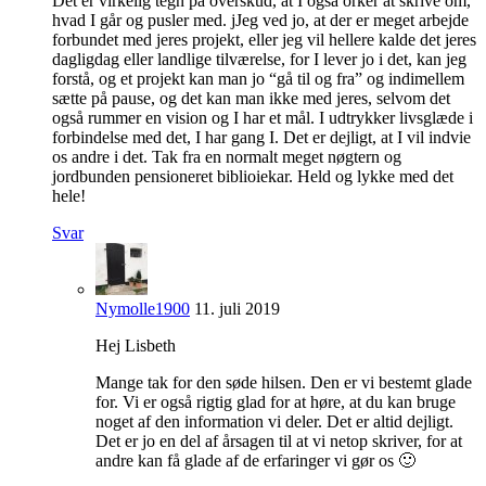
Det er virkelig tegn på overskud, at I også orker at skrive om,
hvad I går og pusler med. jJeg ved jo, at der er meget arbejde
forbundet med jeres projekt, eller jeg vil hellere kalde det jeres
dagligdag eller landlige tilværelse, for I lever jo i det, kan jeg
forstå, og et projekt kan man jo “gå til og fra” og indimellem
sætte på pause, og det kan man ikke med jeres, selvom det
også rummer en vision og I har et mål. I udtrykker livsglæde i
forbindelse med det, I har gang I. Det er dejligt, at I vil indvie
os andre i det. Tak fra en normalt meget nøgtern og
jordbunden pensioneret biblioiekar. Held og lykke med det
hele!
Svar
Nymolle1900
11. juli 2019
Hej Lisbeth
Mange tak for den søde hilsen. Den er vi bestemt glade
for. Vi er også rigtig glad for at høre, at du kan bruge
noget af den information vi deler. Det er altid dejligt.
Det er jo en del af årsagen til at vi netop skriver, for at
andre kan få glade af de erfaringer vi gør os 🙂