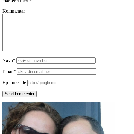
markeret med
*
Kommentar
Navn*
Email*
Hjemmeside
Side
meny