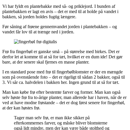
Vi har fyldt en plantebakke med så- og priklejord. I bunden af
plantebakken er lagt en avis – det er med til at holde på vandet i
bakken, så jorden holdes fugtig længere.
Før såning af frøene gennemvandet jorden i plantebakken – og
vandet får lov til at trænge ned i jorden.
Frø fra fingerbøl er ganske små – på størrelse med birkes. Det er
derfor let at komme til at så for tæt, hvilket er en dum ide! Det gør
bare, at der senere skal fjernes en masse planter.
I en standard pose med frø til fingerbølblomster er der en mængde
som på ovenstående foto – det er rigeligt til sådan 2 bakker, også til
3. Vi sår ca. halvdelen i bakken her. Ingen grund til at så for tæt.
Man kan købe frø efter bestemte farver og former. Man kan også
selv høste frø fra to-årige planter, man allerede har i haven, når de er
ved at have modne frøstande – det er dog først senere for fingerbøl,
at der kan høstes frø.
Tager man selv frø, er man ikke sikker på
efterkommernes farver, og måske bliver blomsterne
også lidt mindre, men der kan være både stolthed og