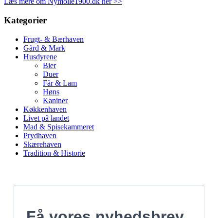
Læs mere om Nymolle1900.dk her >>
Kategorier
Frugt- & Bærhaven
Gård & Mark
Husdyrene
Bier
Duer
Får & Lam
Høns
Kaniner
Køkkenhaven
Livet på landet
Mad & Spisekammeret
Prydhaven
Skærehaven
Tradition & Historie