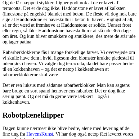
Og de får næppe i stykker. Ligner godt nok at de er lavet af
terracotta. Det er de dog ikke. Haddonstone er lavet af kalksten
(limestone på engelsk) blandet med beton. De fleste vil dog nok bare
sige at Haddonstone er haveskultur i beton til haven. Vigtigst af alt,
så er det værd at fremhæve at Haddonstone er solide. Uanset frost
eller regn, så tåler Haddonstone haveskulturer at stå ude 365 dage
om året. Og kun bliver smukkere og smukkere, des mere de står ude
og tager patina.
Rabarberklokkerne fås i mange forskellige farver. Vi overvejede om
vi skulle have dem i hvid, ligesom den blomster krukke piedestal til
udendørs i haven. Vi valgte dog terracotta, da det bare passer bedre
til en køkkenhaven – og det er netop i køkkenhaven at
rabarberklokkerne skal være.
Det er ren luksus med sådanne rabarberklokker. Man kan sagtens
bare bruge en sort spand henover ens rabarber. Det er dog ikke
særlig pænt. Og det må da gerne være lækkert – også i
køkkenhaven.
Robotplæneklipper
Dagen kunne nærmest ikke blive bedre, alene med levering af de
fine ting fra
HavensKunst
. Vi har dog også netop fået leveret vores