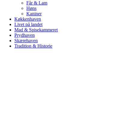
Får & Lam
Høns
Kaniner
Køkkenhaven
Livet på landet
Mad & Spisekammeret
Prydhaven
Skærehaven
Tradition & Historie