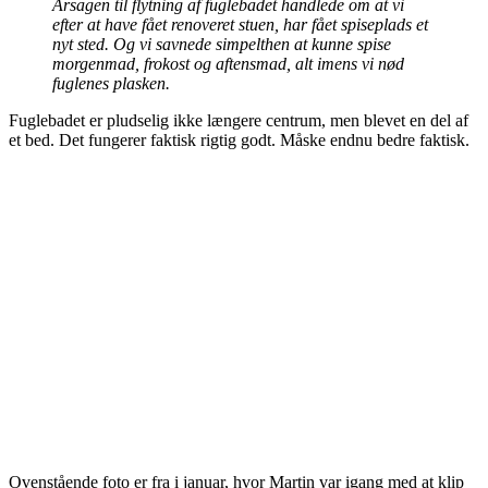
Årsagen til flytning af fuglebadet handlede om at vi
efter at have fået renoveret stuen, har fået spiseplads et
nyt sted. Og vi savnede simpelthen at kunne spise
morgenmad, frokost og aftensmad, alt imens vi nød
fuglenes plasken.
Fuglebadet er pludselig ikke længere centrum, men blevet en del af
et bed. Det fungerer faktisk rigtig godt. Måske endnu bedre faktisk.
Ovenstående foto er fra i januar, hvor Martin var igang med at klip