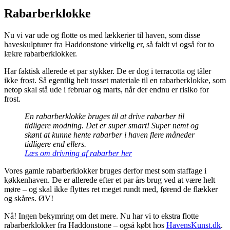
Rabarberklokke
Nu vi var ude og flotte os med lækkerier til haven, som disse
haveskulpturer fra Haddonstone virkelig er, så faldt vi også for to
lækre rabarberklokker.
Har faktisk allerede et par stykker. De er dog i terracotta og tåler
ikke frost. Så egentlig helt tosset materiale til en rabarberklokke, som
netop skal stå ude i februar og marts, når der endnu er risiko for
frost.
En rabarberklokke bruges til at drive rabarber til
tidligere modning. Det er super smart! Super nemt og
skønt at kunne hente rabarber i haven flere måneder
tidligere end ellers.
Læs om drivning af rabarber her
Vores gamle rabarberklokker bruges derfor mest som staffage i
køkkenhaven. De er allerede efter et par års brug ved at være helt
møre – og skal ikke flyttes ret meget rundt med, førend de flækker
og skåres. ØV!
Nå! Ingen bekymring om det mere. Nu har vi to ekstra flotte
rabarberklokker fra Haddonstone – også købt hos
HavensKunst.dk
.