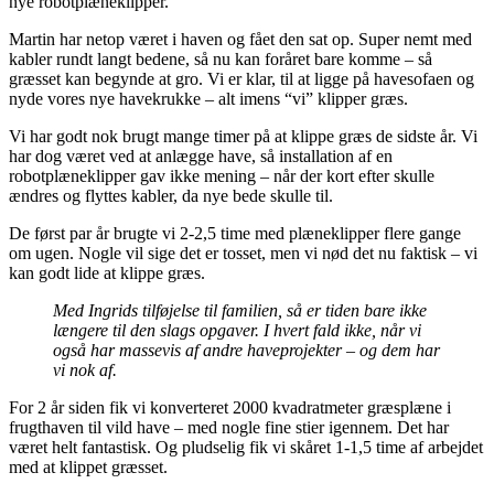
nye robotplæneklipper.
Martin har netop været i haven og fået den sat op. Super nemt med
kabler rundt langt bedene, så nu kan foråret bare komme – så
græsset kan begynde at gro. Vi er klar, til at ligge på havesofaen og
nyde vores nye havekrukke – alt imens “vi” klipper græs.
Vi har godt nok brugt mange timer på at klippe græs de sidste år. Vi
har dog været ved at anlægge have, så installation af en
robotplæneklipper gav ikke mening – når der kort efter skulle
ændres og flyttes kabler, da nye bede skulle til.
De først par år brugte vi 2-2,5 time med plæneklipper flere gange
om ugen. Nogle vil sige det er tosset, men vi nød det nu faktisk – vi
kan godt lide at klippe græs.
Med Ingrids tilføjelse til familien, så er tiden bare ikke
længere til den slags opgaver. I hvert fald ikke, når vi
også har massevis af andre haveprojekter – og dem har
vi nok af.
For 2 år siden fik vi konverteret 2000 kvadratmeter græsplæne i
frugthaven til vild have – med nogle fine stier igennem. Det har
været helt fantastisk. Og pludselig fik vi skåret 1-1,5 time af arbejdet
med at klippet græsset.