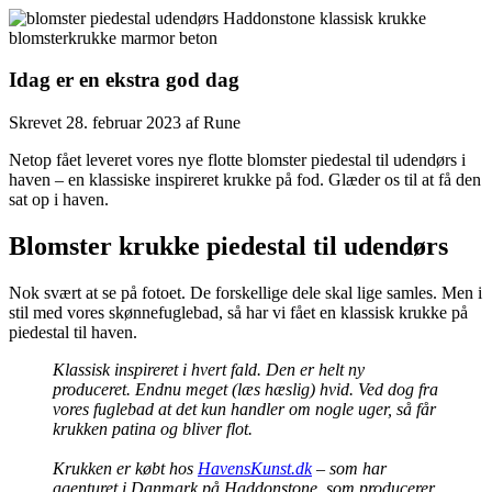
Idag er en ekstra god dag
Skrevet
28. februar 2023
af
Rune
Netop fået leveret vores nye flotte blomster piedestal til udendørs i
haven – en klassiske inspireret krukke på fod. Glæder os til at få den
sat op i haven.
Blomster krukke piedestal til udendørs
Nok svært at se på fotoet. De forskellige dele skal lige samles. Men i
stil med vores skønnefuglebad, så har vi fået en klassisk krukke på
piedestal til haven.
Klassisk inspireret i hvert fald. Den er helt ny
produceret. Endnu meget (læs hæslig) hvid. Ved dog fra
vores fuglebad at det kun handler om nogle uger, så får
krukken patina og bliver flot.
Krukken er købt hos
HavensKunst.dk
– som har
agenturet i Danmark på Haddonstone, som producerer