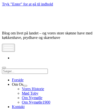
Tryk "Enter" for at gå til indhold
Nymølle1900
Blog om livet på landet – og vores store skønne have med
køkkenhave, prydhave og skærehave
åbn
meny
instagram
Søg
Forside
Om Os
Åbn
Vores Historie
dropdown
Mød Toby
meny
Om Nymølle
Om Nymølle1900
Kontakt