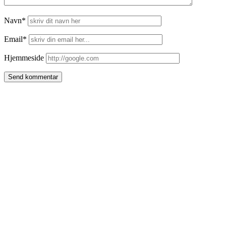
Navn*
Email*
Hjemmeside
Side
meny