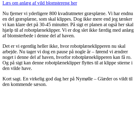
Læs om anlæg af vild blomstereng her
Nu fjerner vi yderligere 800 kvadratmeter græsplæne. Vi har endnu
en del græsplæne, som skal klippes. Dog ikke mere end jeg tænker
vi kan klare det på 30-45 minutter. På sigt er planen at også her skal
hjælp til af robotplæneklipper. Vi er dog slet ikke færdig med anlæg
af blomsterbede i denne del af haven.
Det er vi egentlig heller ikke, hvor robotplæneklipperen nu skal
arbejde. Nu tager vi dog en pause på nogle år – førend vi ændrer
noget i denne del af haven, hvorfor robotplæneklipperen kan få ro.
Og på sigt kan denne robotplæneklipper flyttes til at klippe stierne i
den vilde have.
Kort sagt. En virkelig god dag her på Nymølle – Glæder os vildt til
den kommende sæson.