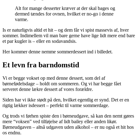
Alt for mange desserter kræver at der skal bages og
dermed tændes for ovnen, hvilket er no-go i denne
varme.
Is er naturligvis altid et hit – og dem får vi spist massevis af, hver
sommer. Indimellem vil man bare gerne have lige lidt mere end bare
et par kugler is – eller en sodavandsis.
Her kommer denne nemme sommerdessert ind i billedet.
Et levn fra barndomstid
Vi er begge vokset op med denne dessert, som del af
børnefødelsdage – holdt om sommeren. Og vi har begge fået
serveret denne lækre dessert af vores forældre.
Siden har vi ikke stødt på den, hvilket egentlig er synd. Det er en
rigtig lækker isdessert – perfekt til varme sommerdage.
Og trods vi førhen spiste den i børneudgave, så kan den nemt gøres
mere “voksen” ved tilføjelse af lidt bailey eller anden likør.
Børneudgaven – altså udgaven uden alkohol – er nu også et hit hos
os endnu.