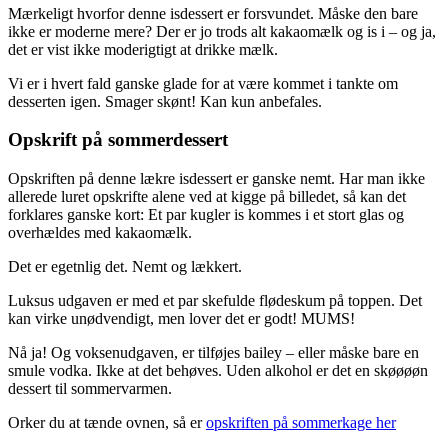
Mærkeligt hvorfor denne isdessert er forsvundet. Måske den bare
ikke er moderne mere? Der er jo trods alt kakaomælk og is i – og ja,
det er vist ikke moderigtigt at drikke mælk.
Vi er i hvert fald ganske glade for at være kommet i tankte om
desserten igen. Smager skønt! Kan kun anbefales.
Opskrift på sommerdessert
Opskriften på denne lækre isdessert er ganske nemt. Har man ikke
allerede luret opskrifte alene ved at kigge på billedet, så kan det
forklares ganske kort: Et par kugler is kommes i et stort glas og
overhældes med kakaomælk.
Det er egetnlig det. Nemt og lækkert.
Luksus udgaven er med et par skefulde flødeskum på toppen. Det
kan virke unødvendigt, men lover det er godt! MUMS!
Nå ja! Og voksenudgaven, er tilføjes bailey – eller måske bare en
smule vodka. Ikke at det behøves. Uden alkohol er det en skøøøøn
dessert til sommervarmen.
Orker du at tænde ovnen, så er
opskriften på sommerkage her