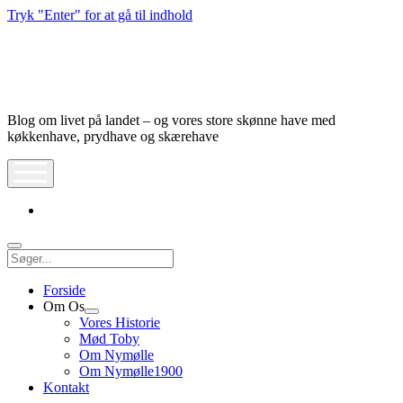
Tryk "Enter" for at gå til indhold
Nymølle1900
Blog om livet på landet – og vores store skønne have med
køkkenhave, prydhave og skærehave
åbn
meny
instagram
Søg
Forside
Om Os
Åbn
Vores Historie
dropdown
Mød Toby
meny
Om Nymølle
Om Nymølle1900
Kontakt