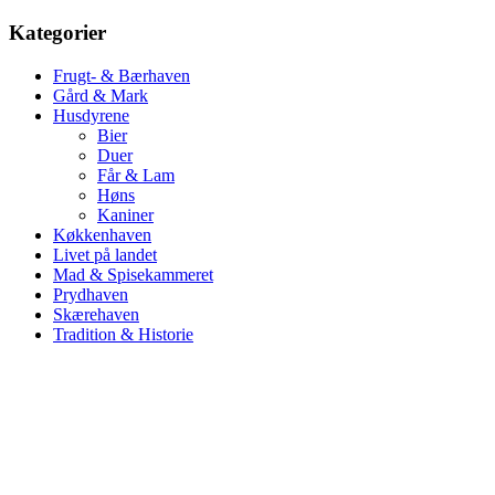
Kategorier
Frugt- & Bærhaven
Gård & Mark
Husdyrene
Bier
Duer
Får & Lam
Høns
Kaniner
Køkkenhaven
Livet på landet
Mad & Spisekammeret
Prydhaven
Skærehaven
Tradition & Historie