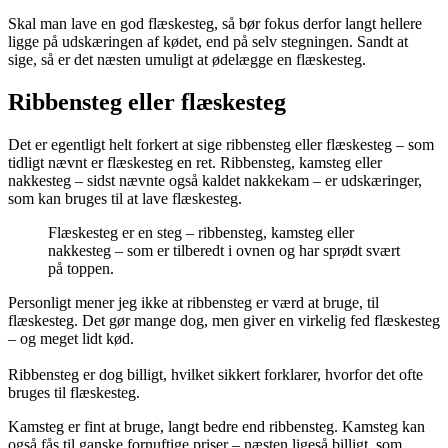
Skal man lave en god flæskesteg, så bør fokus derfor langt hellere
ligge på udskæringen af kødet, end på selv stegningen. Sandt at
sige, så er det næsten umuligt at ødelægge en flæskesteg.
Ribbensteg eller flæskesteg
Det er egentligt helt forkert at sige ribbensteg eller flæskesteg – som
tidligt nævnt er flæskesteg en ret. Ribbensteg, kamsteg eller
nakkesteg – sidst nævnte også kaldet nakkekam – er udskæringer,
som kan bruges til at lave flæskesteg.
Flæskesteg er en steg – ribbensteg, kamsteg eller
nakkesteg – som er tilberedt i ovnen og har sprødt svært
på toppen.
Personligt mener jeg ikke at ribbensteg er værd at bruge, til
flæskesteg. Det gør mange dog, men giver en virkelig fed flæskesteg
– og meget lidt kød.
Ribbensteg er dog billigt, hvilket sikkert forklarer, hvorfor det ofte
bruges til flæskesteg.
Kamsteg er fint at bruge, langt bedre end ribbensteg. Kamsteg kan
også fås til ganske fornuftige priser – næsten ligeså billigt, som