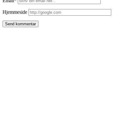
Email*
Hjemmeside
Side
meny