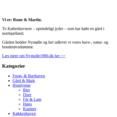
Vi er: Rune & Martin.
To Københavnere – oprindeligt jyder – som har købt en gård i
nordsjælland.
Gården hedder Nymølle og her udlever vi vores have-, natur- og
bonderøvsdrømme.
Læs mere om Nymolle1900.dk her >>
Kategorier
Frugt- & Bærhaven
Gård & Mark
Husdyrene
Bier
Duer
Får & Lam
Høns
Kaniner
Køkkenhaven