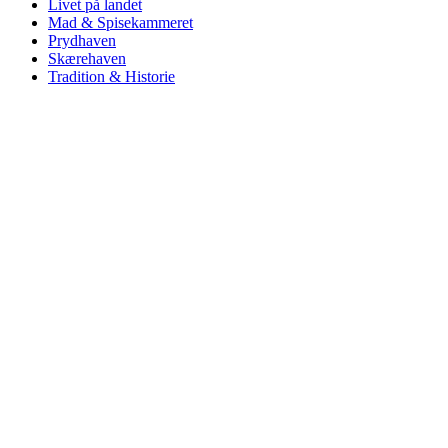
Livet på landet
Mad & Spisekammeret
Prydhaven
Skærehaven
Tradition & Historie