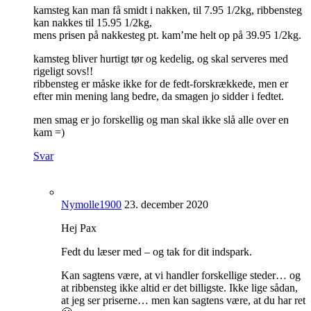
kamsteg kan man få smidt i nakken, til 7.95 1/2kg, ribbensteg
kan nakkes til 15.95 1/2kg,
mens prisen på nakkesteg pt. kam’me helt op på 39.95 1/2kg.
kamsteg bliver hurtigt tør og kedelig, og skal serveres med
rigeligt sovs!!
ribbensteg er måske ikke for de fedt-forskrækkede, men er
efter min mening lang bedre, da smagen jo sidder i fedtet.
men smag er jo forskellig og man skal ikke slå alle over en
kam =)
Svar
Nymolle1900
23. december 2020
Hej Pax
Fedt du læser med – og tak for dit indspark.
Kan sagtens være, at vi handler forskellige steder… og
at ribbensteg ikke altid er det billigste. Ikke lige sådan,
at jeg ser priserne… men kan sagtens være, at du har ret