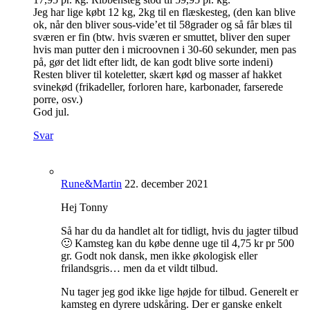
Jeg har lige købt 12 kg, 2kg til en flæskesteg, (den kan blive
ok, når den bliver sous-vide’et til 58grader og så får blæs til
sværen er fin (btw. hvis sværen er smuttet, bliver den super
hvis man putter den i microovnen i 30-60 sekunder, men pas
på, gør det lidt efter lidt, de kan godt blive sorte indeni)
Resten bliver til koteletter, skært kød og masser af hakket
svinekød (frikadeller, forloren hare, karbonader, farserede
porre, osv.)
God jul.
Svar
Rune&Martin
22. december 2021
Hej Tonny
Så har du da handlet alt for tidligt, hvis du jagter tilbud
🙂 Kamsteg kan du købe denne uge til 4,75 kr pr 500
gr. Godt nok dansk, men ikke økologisk eller
frilandsgris… men da et vildt tilbud.
Nu tager jeg god ikke lige højde for tilbud. Generelt er
kamsteg en dyrere udskåring. Der er ganske enkelt