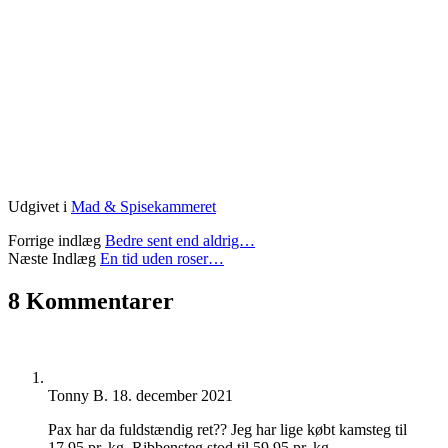
Udgivet i
Mad & Spisekammeret
Forrige indlæg
Bedre sent end aldrig…
Næste Indlæg
En tid uden roser…
8 Kommentarer
Tonny B.
18. december 2021
Pax har da fuldstændig ret?? Jeg har lige købt kamsteg til
17,95 pr. kg. Ribbensteg stod til 59,95 pr. kg.