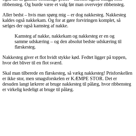
ribbensteg. Og burde være et valg før man overvejer ribbensteg.
Aller bedst – hvis man spørg mig – er dog nakkesteg. Nakkesteg
kaldes også nakkekam. Og for at gøre forviringen komplet, så
sælges der også kamsteg af nakke.
Kamsteg af nakke, nakkekam og nakkesteg er en og
samme udskæring – og den absolut bedste udskæring til
flæskesteg.
Nakkesteg giver et flot hvidt stykke kød. Fedtet ligger på toppen,
hvor det bliver til en flot sværd.
Skal man tilberede en flæskesteg, så vækg nakkesteg! Prisforskellen
er ikke stor, men smagsforskelen er KÆMPE STOR. Det er
desuden langt lækrere at bruge nakkesteg til pålæg, hvor ribbensteg
er virkelig kedeligt at bruge til pålæg.