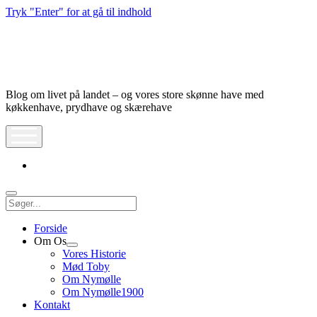
Tryk "Enter" for at gå til indhold
Nymølle1900
Blog om livet på landet – og vores store skønne have med
køkkenhave, prydhave og skærehave
åbn
meny
instagram
Søg
Forside
Om Os
Åbn
Vores Historie
dropdown
Mød Toby
meny
Om Nymølle
Om Nymølle1900
Kontakt