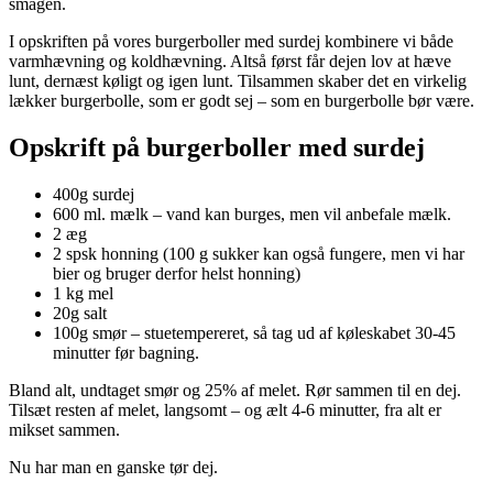
smagen.
I opskriften på vores burgerboller med surdej kombinere vi både
varmhævning og koldhævning. Altså først får dejen lov at hæve
lunt, dernæst køligt og igen lunt. Tilsammen skaber det en virkelig
lækker burgerbolle, som er godt sej – som en burgerbolle bør være.
Opskrift på burgerboller med surdej
400g surdej
600 ml. mælk – vand kan burges, men vil anbefale mælk.
2 æg
2 spsk honning (100 g sukker kan også fungere, men vi har
bier og bruger derfor helst honning)
1 kg mel
20g salt
100g smør – stuetempereret, så tag ud af køleskabet 30-45
minutter før bagning.
Bland alt, undtaget smør og 25% af melet. Rør sammen til en dej.
Tilsæt resten af melet, langsomt – og ælt 4-6 minutter, fra alt er
mikset sammen.
Nu har man en ganske tør dej.