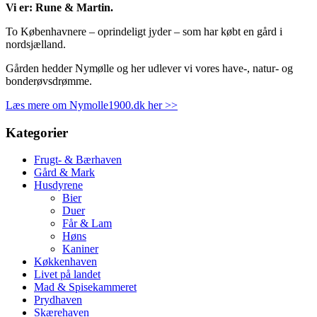
Vi er: Rune & Martin.
To Københavnere – oprindeligt jyder – som har købt en gård i
nordsjælland.
Gården hedder Nymølle og her udlever vi vores have-, natur- og
bonderøvsdrømme.
Læs mere om Nymolle1900.dk her >>
Kategorier
Frugt- & Bærhaven
Gård & Mark
Husdyrene
Bier
Duer
Får & Lam
Høns
Kaniner
Køkkenhaven
Livet på landet
Mad & Spisekammeret
Prydhaven
Skærehaven