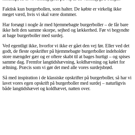
Faktisk kun burgerbollen, som halter. De købte er virkelig ikke
meget værd, hvis vi skal være dommer.
Har forsøgt i nogle år med hjemmebagte burgerboller – de får bare
ikke helt den samme skorpe, sejhed og lækkerhed. Før vi begyndte
at bage burgerboller med surdej.
Ved egentligt ikke, hvorfor vi ikke er gået den vej før. Eller ved det
godt, de fleste opskrifter på hjemmebagte burgerboller indeholder
store mængder gær og er oftere skabt til at bages hurtigt – og spises
samme dag. Fremfor langtidshævning, koldhævning og kølet for
æltning. Præcis som vi gør det med alle vores surdejsbrød.
Så med inspiration i de klassiske opskrifter på burgerboller, så har vi
lavet vores egen opskrift på burgerboller med surdej – naturligvis
både langtidshævet og koldhævet, natten over.