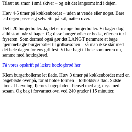
Tilsæt nu smør, i små skiver – og ælt det langsomt ind i dejen.
Hæv 4-5 timer på køkkenbordet – uden at vende eller noget. Bare
lad dejen passe sig selv. Stil på køl, natten over.
Del i 20 burgerboller. Ja, det er mange burgerboller. Vi bager dog
altid stort, når vi bager. Og disse burgerboller er bedst, efter en tur i
fryseren. Som dermed også gør det LANGT nemmere at bage
hjemmebagte burgerboller til grillsæsonen – så man ikke står med
det hele dagen for ens grillfest. Vi har bagt til hele sommeren nu,
samme med hotdogbrød.
Få vores opskrift på lækre hotdogbrød her
Klem burgerbollerne let flade. Hæv 3 timer på køkkenbordet med en
bageblade ovenpå, for at holde formen – forholdsvis flad. Sidste
time af hævning, fjernes bagepladen. Pensel med æg, drys med
sesam. Og bag i forvarmet ovn ved 240 grader i 15 minutter.