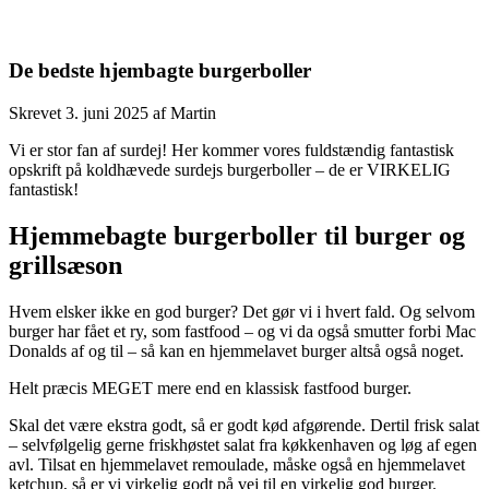
De bedste hjembagte burgerboller
Skrevet
3. juni 2025
af
Martin
Vi er stor fan af surdej! Her kommer vores fuldstændig fantastisk
opskrift på koldhævede surdejs burgerboller – de er VIRKELIG
fantastisk!
Hjemmebagte burgerboller til burger og
grillsæson
Hvem elsker ikke en god burger? Det gør vi i hvert fald. Og selvom
burger har fået et ry, som fastfood – og vi da også smutter forbi Mac
Donalds af og til – så kan en hjemmelavet burger altså også noget.
Helt præcis MEGET mere end en klassisk fastfood burger.
Skal det være ekstra godt, så er godt kød afgørende. Dertil frisk salat
– selvfølgelig gerne friskhøstet salat fra køkkenhaven og løg af egen
avl. Tilsat en hjemmelavet remoulade, måske også en hjemmelavet
ketchup, så er vi virkelig godt på vej til en virkelig god burger.