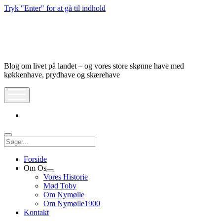
Tryk "Enter" for at gå til indhold
Nymølle1900
Blog om livet på landet – og vores store skønne have med
køkkenhave, prydhave og skærehave
åbn
meny
instagram
Søg
Forside
Om Os
Åbn
Vores Historie
dropdown
Mød Toby
meny
Om Nymølle
Om Nymølle1900
Kontakt