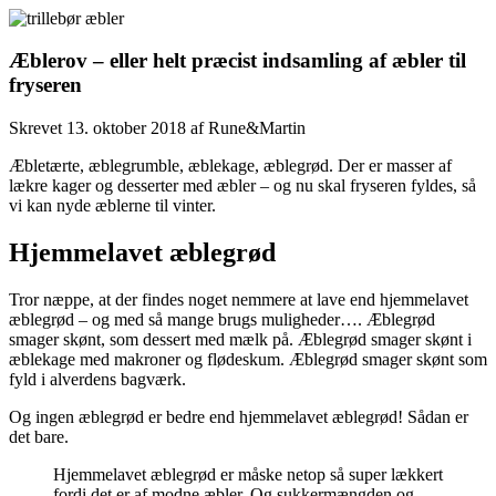
Æblerov – eller helt præcist indsamling af æbler til
fryseren
Skrevet
13. oktober 2018
af
Rune&Martin
Æbletærte, æblegrumble, æblekage, æblegrød. Der er masser af
lækre kager og desserter med æbler – og nu skal fryseren fyldes, så
vi kan nyde æblerne til vinter.
Hjemmelavet æblegrød
Tror næppe, at der findes noget nemmere at lave end hjemmelavet
æblegrød – og med så mange brugs muligheder…. Æblegrød
smager skønt, som dessert med mælk på. Æblegrød smager skønt i
æblekage med makroner og flødeskum. Æblegrød smager skønt som
fyld i alverdens bagværk.
Og ingen æblegrød er bedre end hjemmelavet æblegrød! Sådan er
det bare.
Hjemmelavet æblegrød er måske netop så super lækkert
fordi det er af modne æbler. Og sukkermængden og