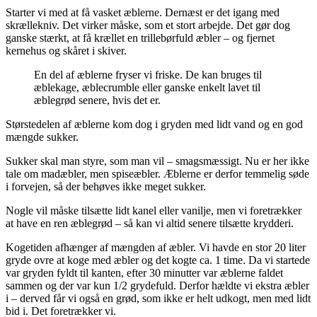
Starter vi med at få vasket æblerne. Dernæst er det igang med
skrællekniv. Det virker måske, som et stort arbejde. Det gør dog
ganske stærkt, at få krællet en trillebørfuld æbler – og fjernet
kernehus og skåret i skiver.
En del af æblerne fryser vi friske. De kan bruges til
æblekage, æblecrumble eller ganske enkelt lavet til
æblegrød senere, hvis det er.
Størstedelen af æblerne kom dog i gryden med lidt vand og en god
mængde sukker.
Sukker skal man styre, som man vil – smagsmæssigt. Nu er her ikke
tale om madæbler, men spiseæbler. Æblerne er derfor temmelig søde
i forvejen, så der behøves ikke meget sukker.
Nogle vil måske tilsætte lidt kanel eller vanilje, men vi foretrækker
at have en ren æblegrød – så kan vi altid senere tilsætte krydderi.
Kogetiden afhænger af mængden af æbler. Vi havde en stor 20 liter
gryde ovre at koge med æbler og det kogte ca. 1 time. Da vi startede
var gryden fyldt til kanten, efter 30 minutter var æblerne faldet
sammen og der var kun 1/2 grydefuld. Derfor hældte vi ekstra æbler
i – derved får vi også en grød, som ikke er helt udkogt, men med lidt
bid i. Det foretrækker vi.