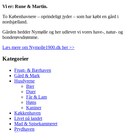
Vi er: Rune & Martin.
To Københavnere – oprindeligt jyder – som har købt en gård i
nordsjælland.
Gården hedder Nymølle og her udlever vi vores have-, natur- og
bonderøvsdrømme.
Læs mere om Nymolle1900.dk her >>
Kategorier
Frugt- & Bærhaven
Gård & Mark
Husdyrene
Bier
Duer
Får & Lam
Høns
Kaniner
Køkkenhaven
Livet på landet
Mad & Spisekammeret
Prydhaven