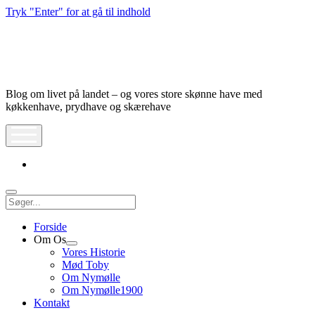
Tryk "Enter" for at gå til indhold
Nymølle1900
Blog om livet på landet – og vores store skønne have med
køkkenhave, prydhave og skærehave
åbn
meny
instagram
Søg
Forside
Om Os
Åbn
Vores Historie
dropdown
Mød Toby
meny
Om Nymølle
Om Nymølle1900
Kontakt