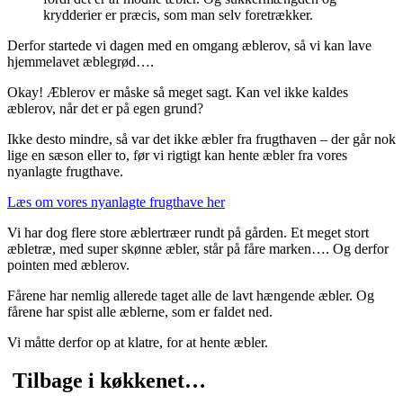
krydderier er præcis, som man selv foretrækker.
Derfor startede vi dagen med en omgang æblerov, så vi kan lave
hjemmelavet æblegrød….
Okay! Æblerov er måske så meget sagt. Kan vel ikke kaldes
æblerov, når det er på egen grund?
Ikke desto mindre, så var det ikke æbler fra frugthaven – der går nok
lige en sæson eller to, før vi rigtigt kan hente æbler fra vores
nyanlagte frugthave.
Læs om vores nyanlagte frugthave her
Vi har dog flere store æblertræer rundt på gården. Et meget stort
æbletræ, med super skønne æbler, står på fåre marken…. Og derfor
pointen med æblerov.
Fårene har nemlig allerede taget alle de lavt hængende æbler. Og
fårene har spist alle æblerne, som er faldet ned.
Vi måtte derfor op at klatre, for at hente æbler.
Tilbage i køkkenet…