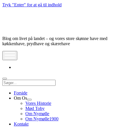
Tryk "Enter" for at gå til indhold
Nymølle1900
Blog om livet på landet – og vores store skønne have med
køkkenhave, prydhave og skærehave
åbn
meny
instagram
Søg
Forside
Om Os
Åbn
Vores Historie
dropdown
Mød Toby
meny
Om Nymølle
Om Nymølle1900
Kontakt