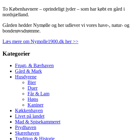
To Københavnere – oprindeligt jyder – som har købt en gård i
nordsjælland.
Gården hedder Nymølle og her udlever vi vores have-, natur- og
bonderøvsdrømme.
Læs mere om Nymolle1900.dk her >>
Kategorier
Frugt- & Bærhaven
Gård & Mark
Husdyrene
Bier
Duer
Får & Lam
Høns
Kaniner
Køkkenhaven
Livet på landet
Mad & Spisekammeret
Prydhaven
Skærehaven
Tradition & Historie