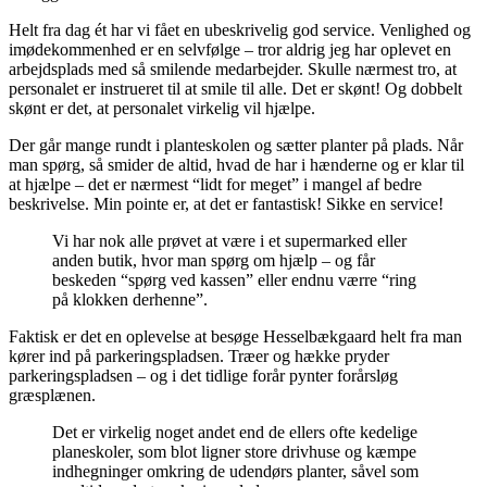
Helt fra dag ét har vi fået en ubeskrivelig god service. Venlighed og
imødekommenhed er en selvfølge – tror aldrig jeg har oplevet en
arbejdsplads med så smilende medarbejder. Skulle nærmest tro, at
personalet er instrueret til at smile til alle. Det er skønt! Og dobbelt
skønt er det, at personalet virkelig vil hjælpe.
Der går mange rundt i planteskolen og sætter planter på plads. Når
man spørg, så smider de altid, hvad de har i hænderne og er klar til
at hjælpe – det er nærmest “lidt for meget” i mangel af bedre
beskrivelse. Min pointe er, at det er fantastisk! Sikke en service!
Vi har nok alle prøvet at være i et supermarked eller
anden butik, hvor man spørg om hjælp – og får
beskeden “spørg ved kassen” eller endnu værre “ring
på klokken derhenne”.
Faktisk er det en oplevelse at besøge Hesselbækgaard helt fra man
kører ind på parkeringspladsen. Træer og hække pryder
parkeringspladsen – og i det tidlige forår pynter forårsløg
græsplænen.
Det er virkelig noget andet end de ellers ofte kedelige
planeskoler, som blot ligner store drivhuse og kæmpe
indhegninger omkring de udendørs planter, såvel som