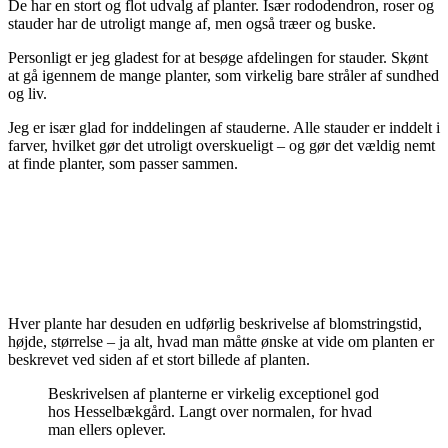
De har en stort og flot udvalg af planter. Især rododendron, roser og
stauder har de utroligt mange af, men også træer og buske.
Personligt er jeg gladest for at besøge afdelingen for stauder. Skønt
at gå igennem de mange planter, som virkelig bare stråler af sundhed
og liv.
Jeg er især glad for inddelingen af stauderne. Alle stauder er inddelt i
farver, hvilket gør det utroligt overskueligt – og gør det vældig nemt
at finde planter, som passer sammen.
Hver plante har desuden en udførlig beskrivelse af blomstringstid,
højde, størrelse – ja alt, hvad man måtte ønske at vide om planten er
beskrevet ved siden af et stort billede af planten.
Beskrivelsen af planterne er virkelig exceptionel god
hos Hesselbækgård. Langt over normalen, for hvad
man ellers oplever.