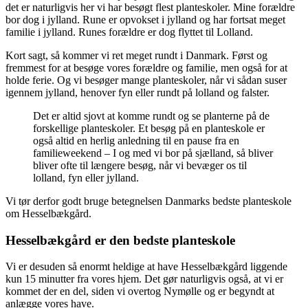
det er naturligvis her vi har besøgt flest planteskoler. Mine forældre
bor dog i jylland. Rune er opvokset i jylland og har fortsat meget
familie i jylland. Runes forældre er dog flyttet til Lolland.
Kort sagt, så kommer vi ret meget rundt i Danmark. Først og
fremmest for at besøge vores forældre og familie, men også for at
holde ferie. Og vi besøger mange planteskoler, når vi sådan suser
igennem jylland, henover fyn eller rundt på lolland og falster.
Det er altid sjovt at komme rundt og se planterne på de
forskellige planteskoler. Et besøg på en planteskole er
også altid en herlig anledning til en pause fra en
familieweekend – I og med vi bor på sjælland, så bliver
bliver ofte til længere besøg, når vi bevæger os til
lolland, fyn eller jylland.
Vi tør derfor godt bruge betegnelsen Danmarks bedste planteskole
om Hesselbækgård.
Hesselbækgård er den bedste planteskole
Vi er desuden så enormt heldige at have Hesselbækgård liggende
kun 15 minutter fra vores hjem. Det gør naturligvis også, at vi er
kommet der en del, siden vi overtog Nymølle og er begyndt at
anlægge vores have.