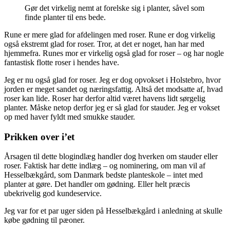
Gør det virkelig nemt at forelske sig i planter, såvel som
finde planter til ens bede.
Rune er mere glad for afdelingen med roser. Rune er dog virkelig
også ekstremt glad for roser. Tror, at det er noget, han har med
hjemmefra. Runes mor er virkelig også glad for roser – og har nogle
fantastisk flotte roser i hendes have.
Jeg er nu også glad for roser. Jeg er dog opvokset i Holstebro, hvor
jorden er meget sandet og næringsfattig. Altså det modsatte af, hvad
roser kan lide. Roser har derfor altid været havens lidt sørgelig
planter. Måske netop derfor jeg er så glad for stauder. Jeg er vokset
op med haver fyldt med smukke stauder.
Prikken over i’et
Årsagen til dette blogindlæg handler dog hverken om stauder eller
roser. Faktisk har dette indlæg – og nominering, om man vil af
Hesselbækgård, som Danmark bedste planteskole – intet med
planter at gøre. Det handler om gødning. Eller helt præcis
ubekrivelig god kundeservice.
Jeg var for et par uger siden på Hesselbækgård i anledning at skulle
købe gødning til pæoner.