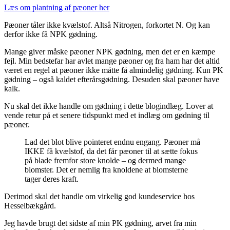
Læs om plantning af pæoner her
Pæoner tåler ikke kvælstof. Altså Nitrogen, forkortet N. Og kan
derfor ikke få NPK gødning.
Mange giver måske pæoner NPK gødning, men det er en kæmpe
fejl. Min bedstefar har avlet mange pæoner og fra ham har det altid
været en regel at pæoner ikke måtte få almindelig gødning. Kun PK
gødning – også kaldet efterårsgødning. Desuden skal pæoner have
kalk.
Nu skal det ikke handle om gødning i dette blogindlæg. Lover at
vende retur på et senere tidspunkt med et indlæg om gødning til
pæoner.
Lad det blot blive pointeret endnu engang. Pæoner må
IKKE få kvælstof, da det får pæoner til at sætte fokus
på blade fremfor store knolde – og dermed mange
blomster. Det er nemlig fra knoldene at blomsterne
tager deres kraft.
Derimod skal det handle om virkelig god kundeservice hos
Hesselbækgård.
Jeg havde brugt det sidste af min PK gødning, arvet fra min