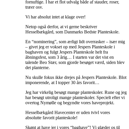
fornuftige. I har et flot udvalg både af stauder, roser,
træer osv.
Vi har absolut intet at klage over!
Netop også derfor, at vi gerne beskriver
Hesselbækgård, som Danmarks Bedste Planteskole.
En “nominering”, som ærligt lidt overrasker – især mig
– givet jeg er vokset op med Jespers Planteskole i
baghaven og fulgt Jespers Planteskole helt fra
åbningsfest, som 3 årig… I starten var det vist en
talende Beo Stær, som gjorde besøget værd, siden blev
det planterne.
Nu skulle fokus ikke drejes på Jespers Planteskole. Blot
imponerende, at I topper 30 års favorit…
Jeg har virkelig besøgt mange planteskoler. Rune og jeg
har besøgt utroligt mange planteskoler. Specielt efter vi
overtog Nymølle og begyndte vores haveprojekt.
Hesselbækgård Havecenter er uden tvivl vores
absolutte favorit planteskole!
Skønt at have jer i vores “baghave”! Vi glæder os til