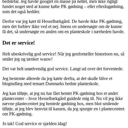
bedstefar. Jeg havde googlet en masse på nettet, men ikke rigtigt
fundet noget sted at kunne købe PK gødning – eller efteråsgødning,
som det også hedder.
Derfor var jeg kørt til Hesselbækgård. De havde ikke PK-gødning,
men det forblev ikke ved et nej. Imens en undersøgte om de kunne
få det, så undersøgte en anden om en planteskole i nærheden havde.
Det er service!
Helt ubeskrivelig god service! Når jeg genfortæller historioen nu, så
smiler jeg og tænker wauw!
Det var helt unødvendig god service. Langt ud over det forventede.
Jeg bestemte allerede da jeg kørte derfra, at det skulle blive et
blogindlæg med temaet Danmarks bedste planteskole.
Jeg kan tilføje, at jeg nu har fået hentet PK-gødning hos et andet
plantecenter – hvor Hesselbækgård guidede mig til. Nu vil jeg ikke
nævne plantecentret jeg hentede gødning hos, men blot smilende
tilføje, at jeg blev henvist til kassen, da jeg spurgte en i plantecentret
om PK-gødning.
Jo tak! God service er sjælden idag!