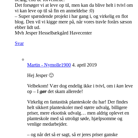
Det forsøger vi at leve op til, men kan da blive helt i tvivl om
vi kan leve op til så fin en anmeldelse :0)
– Super spændende projekt i har gang i, og virkelig en flot
blog. Den vil vi kigge mere på, når vores travle forårs sæson
ebber lidt ud.
Mvh Jesper Hesselbækgård Havecenter
Svar
Martin - Nymolle1900
4. april 2019
Hej Jesper 🙂
Velbekom! Vær dog endelig ikke i tvivl, om i
kan
leve
op – I
gør
det skam allerede!
Virkelig en fantastisk planteskole du har! Der findes
helt sikkert planteskoler med større udvalg, billigere
priser, mere eksotisk udvalg… men aldrig oplevet en
planteskole med så utroligt søde, hjælpsomme og
venlige medarbejder.
– og når det så er sagt, så er jeres priser ganske