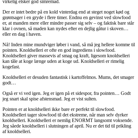
virkelig elsker god simremad.
Der er intet bedre på en kold vinterdag end at steget noget kød og
grøntsager i en gryde i flere timer. Endnu en gevinst ved slowfood
er, at manden mere eller mindre passer sig selv – og faktisk bare står
klar i ovnen, så maden kan nydes efter en dejlig gåtur i skoven…
eller en dag i haven.
Nå! Inden mine mundviger løber i vand, så må jeg hellere komme til
pointen. Knoldselleri er ofte en god ingrediens i slowfood.
Knoldselleri giver massevis af smag og kraft, ligesom knoldselleri
kan tåle at koge længe uden at koge ud. Knoldselleri er rimelig
kogefast.
Knoldselleri er desuden fantastisk i kartoffelmos. Mums, det smager
godt…
Også er vi ved igen. Jeg er igen på et sidespor, fra pointen… Godt
jeg snart skal spise afstensmad. Jeg er vist sulten.
Pointen er at knoldselleri ikke bare er perfekt til slowfood.
Knoldselleri tager slowfood til det ekstreme, når man selv dyrker
knoldselleri. Knoldselleri er nemlig ENORMT langsomt voksende.
Jeg såede knoldselleri i slutningen af april. Nu er det tid til prikling
af knoldselleri.