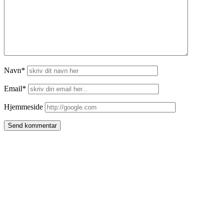
Navn*
Email*
Hjemmeside
Side
meny