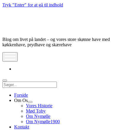
Tryk "Enter" for at gå til indhold
Nymølle1900
Blog om livet på landet – og vores store skønne have med
køkkenhave, prydhave og skærehave
åbn
meny
instagram
Søg
Forside
Om Os
Åbn
Vores Historie
dropdown
Mød Toby
meny
Om Nymølle
Om Nymølle1900
Kontakt