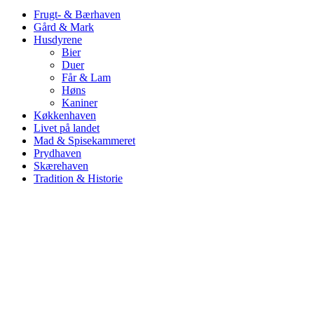
Frugt- & Bærhaven
Gård & Mark
Husdyrene
Bier
Duer
Får & Lam
Høns
Kaniner
Køkkenhaven
Livet på landet
Mad & Spisekammeret
Prydhaven
Skærehaven
Tradition & Historie