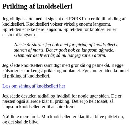
Prikling af knoldselleri
Jeg vil lige starte med at sige, at det FØRST nu er tid til prikling af
knoldselleri. Knoldselleri vokser virkelig enormt langsomt.
Spiretiden er ikke bare langsom. Spiretiden for knoldselleri er
ekstremt langsom.
Næste år starter jeg nok med forspiring af knoldselleri i
starten af marts. Det er godt nok en langsom afgrøde.
Glemmer det hvert år, så nu har jeg sat en alarm.
Jeg såede knoldselleri samtidigt med grønkål og palmekål. Begge
kålsorter er for længst priklet og udplantet. Først nu er tiden kommet
til prikling af knoldselleri.
Læs om såning af knoldselleri her
Jeg såede desuden rødkål og hvidkål for nogle uger siden. De er
næsten også allerede klar til prikling. Det er jo helt tosset, så
langsom knoldselleri er til at spire frem.
Nå! Ikke mere brok. Min knoldselleri er klar til at blive priklet nu,
og det skal de blive.