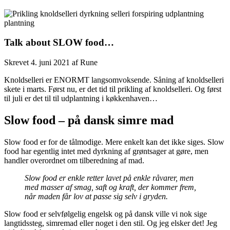
Talk about SLOW food…
Skrevet
4. juni 2021
af
Rune
Knoldselleri er ENORMT langsomvoksende. Såning af knoldselleri
skete i marts. Først nu, er det tid til prikling af knoldselleri. Og først
til juli er det til til udplantning i køkkenhaven…
Slow food – på dansk simre mad
Slow food er for de tålmodige. Mere enkelt kan det ikke siges. Slow
food har egentlig intet med dyrkning af grøntsager at gøre, men
handler overordnet om tilberedning af mad.
Slow food er enkle retter lavet på enkle råvarer, men
med masser af smag, saft og kraft, der kommer frem,
når maden får lov at passe sig selv i gryden.
Slow food er selvfølgelig engelsk og på dansk ville vi nok sige
langtidssteg, simremad eller noget i den stil. Og jeg elsker det! Jeg