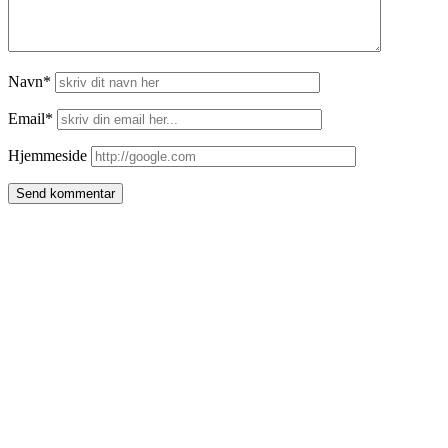
Navn*
Email*
Hjemmeside
Side
meny