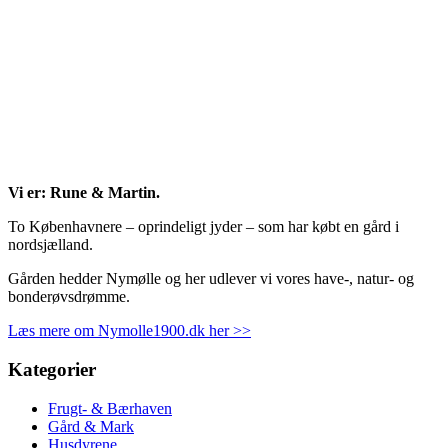
Vi er: Rune & Martin.
To Københavnere – oprindeligt jyder – som har købt en gård i
nordsjælland.
Gården hedder Nymølle og her udlever vi vores have-, natur- og
bonderøvsdrømme.
Læs mere om Nymolle1900.dk her >>
Kategorier
Frugt- & Bærhaven
Gård & Mark
Husdyrene