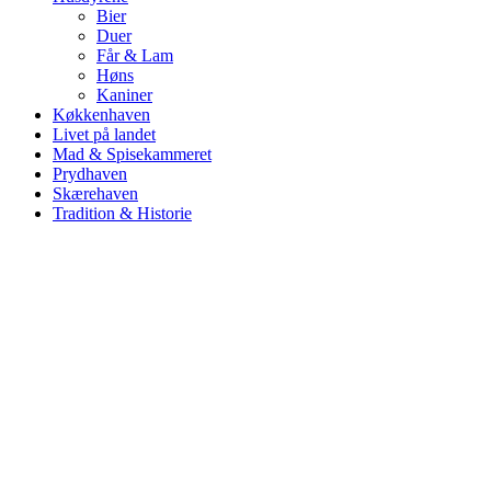
Bier
Duer
Får & Lam
Høns
Kaniner
Køkkenhaven
Livet på landet
Mad & Spisekammeret
Prydhaven
Skærehaven
Tradition & Historie