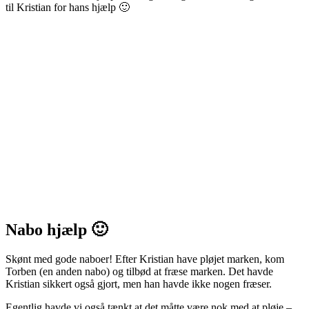
til Kristian for hans hjælp 🙂
Nabo hjælp 🙂
Skønt med gode naboer! Efter Kristian have pløjet marken, kom
Torben (en anden nabo) og tilbød at fræse marken. Det havde
Kristian sikkert også gjort, men han havde ikke nogen fræser.
Egentlig havde vi også tænkt at det måtte være nok med at pløje –