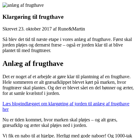
Klargøring til frugthave
Skrevet
23. oktober 2017
af
Rune&Martin
Så blev det tid til næste etape i vores anlæg af frugthave. Først skal
jorden pløjes og dernæst fræse – også er jorden klar til at blive
plantet til med frugttræer.
Anlæg af frugthave
Det er noget af et arbejde at gøre klar til plantning af en frugthave.
Hele sommeren er alt græsafklippet blevet kørt på marken, hvor
frugttræer skal plantes. Og der er blevet sået en del bønner og ærter,
for at samle kvælstof i jorden.
Læs blogindlægget om klargøring af jorden til anlæg af frugthave
her
Nu er tiden kommet, hvor marken skal pløjes – og alt græs,
græsafklip og ærter skal pløjes ned i jorden.
Vi fik en nabo til at hjælpe. Herligt med gode naboer! Og 1000-tak