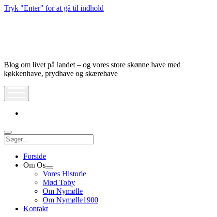
Tryk "Enter" for at gå til indhold
Nymølle1900
Blog om livet på landet – og vores store skønne have med
køkkenhave, prydhave og skærehave
åbn
meny
instagram
Søg
Forside
Om Os
Åbn
Vores Historie
dropdown
Mød Toby
meny
Om Nymølle
Om Nymølle1900
Kontakt