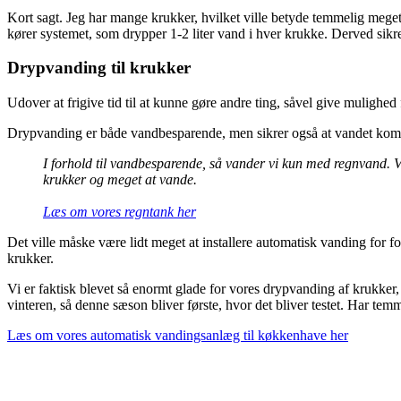
Kort sagt. Jeg har mange krukker, hvilket ville betyde temmelig meget 
kører systemet, som drypper 1-2 liter vand i hver krukke. Derved sik
Drypvanding til krukker
Udover at frigive tid til at kunne gøre andre ting, såvel give muligh
Drypvanding er både vandbesparende, men sikrer også at vandet komme
I forhold til vandbesparende, så vander vi kun med regnvand. V
krukker og meget at vande.
Læs om vores regntank her
Det ville måske være lidt meget at installere automatisk vanding for fo
krukker.
Vi er faktisk blevet så enormt glade for vores drypvanding af krukker, 
vinteren, så denne sæson bliver første, hvor det bliver testet. Har temm
Læs om vores automatisk vandingsanlæg til køkkenhave her