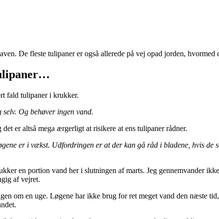
en. De fleste tulipaner er også allerede på vej opad jorden, hvormed de
tulipaner…
rt fald tulipaner i krukker.
g selv. Og behøver ingen vand.
t er altså mega ærgerligt at risikere at ens tulipaner rådner.
g løgene er i vækst. Udfordringen er at der kan gå råd i bladene, hvis de
krukker en portion vand her i slutningen af marts. Jeg gennemvander ikke 
gig af vejret.
 nok igen om en uge. Løgene har ikke brug for ret meget vand den næste ti
andet.