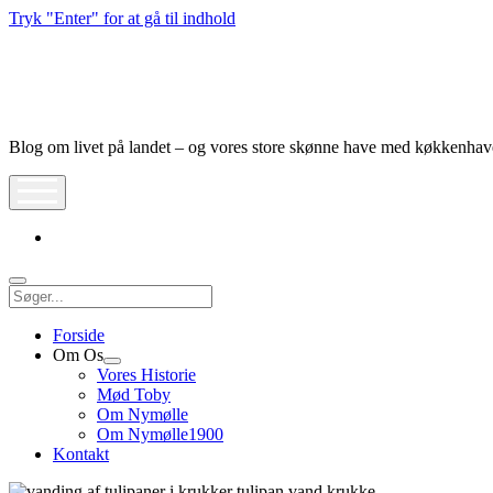
Tryk "Enter" for at gå til indhold
Nymølle1900
Blog om livet på landet – og vores store skønne have med køkkenha
åbn
meny
instagram
Søg
Forside
Om Os
Åbn
Vores Historie
dropdown
Mød Toby
meny
Om Nymølle
Om Nymølle1900
Kontakt