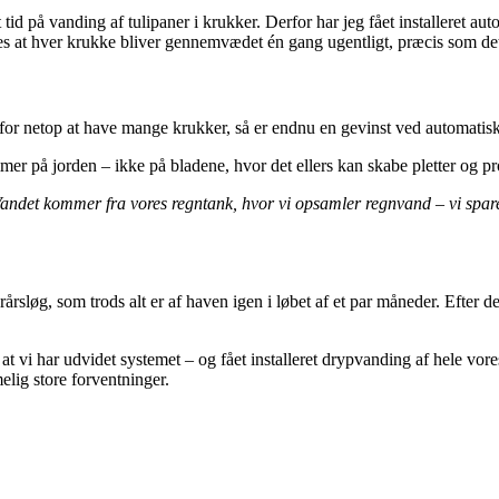
tid på vanding af tulipaner i krukker. Derfor har jeg fået installeret a
res at hver krukke bliver gennemvædet én gang ugentligt, præcis som det
ed for netop at have mange krukker, så er endnu en gevinst ved automatis
r på jorden – ikke på bladene, hvor det ellers kan skabe pletter og p
andet kommer fra vores regntank, hvor vi opsamler regnvand – vi spare
rårsløg, som trods alt er af haven igen i løbet af et par måneder. Efter
at vi har udvidet systemet – og fået installeret drypvanding af hele vore
elig store forventninger.