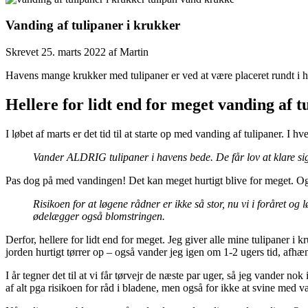
Vanding af tulipaner i krukker
Skrevet
25. marts 2022
af
Martin
Havens mange krukker med tulipaner er ved at være placeret rundt i hav
Hellere for lidt end for meget vanding af 
I løbet af marts er det tid til at starte op med vanding af tulipaner. I hve
Vander ALDRIG tulipaner i havens bede. De får lov at klare si
Pas dog på med vandingen! Det kan meget hurtigt blive for meget. Og de
Risikoen for at løgene rådner er ikke så stor, nu vi i foråret o
ødelægger også blomstringen.
Derfor, hellere for lidt end for meget. Jeg giver alle mine tulipaner i 
jorden hurtigt tørrer op – også vander jeg igen om 1-2 ugers tid, afhæn
I år tegner det til at vi får tørvejr de næste par uger, så jeg vander
af alt pga risikoen for råd i bladene, men også for ikke at svine med v