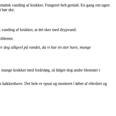
utomatisk vanding af krukker. Fungerer helt genialt. En gang om ugen
 bør ske.
k vanding af krukker, at det sker med drypvand.
roblemer.
r dog alligvel på vandet, da vi har en stor have, mange
 de mange krukker med forårsløg, så følger dog andre blomster i
s køkkenhave. Det hele er opsat og monteret i løbet af efteråret og