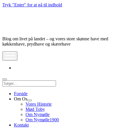
Tryk "Enter" for at gå til indhold
Nymølle1900
Blog om livet på landet – og vores store skønne have med
køkkenhave, prydhave og skærehave
åbn
meny
instagram
Søg
Forside
Om Os
Åbn
Vores Historie
dropdown
Mød Toby
meny
Om Nymølle
Om Nymølle1900
Kontakt