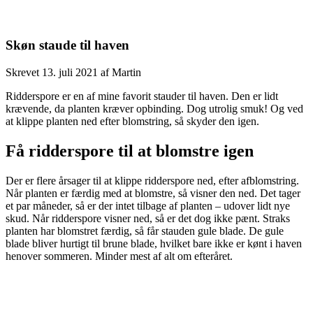
Skøn staude til haven
Skrevet
13. juli 2021
af
Martin
Ridderspore er en af mine favorit stauder til haven. Den er lidt
krævende, da planten kræver opbinding. Dog utrolig smuk! Og ved
at klippe planten ned efter blomstring, så skyder den igen.
Få ridderspore til at blomstre igen
Der er flere årsager til at klippe ridderspore ned, efter afblomstring.
Når planten er færdig med at blomstre, så visner den ned. Det tager
et par måneder, så er der intet tilbage af planten – udover lidt nye
skud. Når ridderspore visner ned, så er det dog ikke pænt. Straks
planten har blomstret færdig, så får stauden gule blade. De gule
blade bliver hurtigt til brune blade, hvilket bare ikke er kønt i haven
henover sommeren. Minder mest af alt om efteråret.