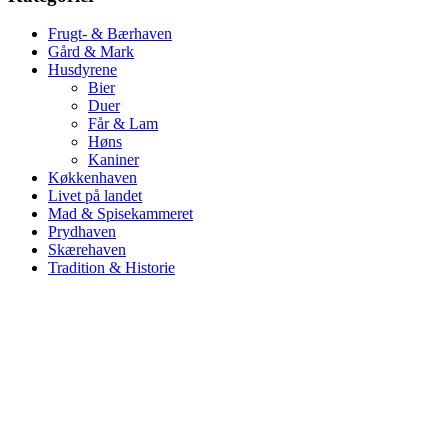
Frugt- & Bærhaven
Gård & Mark
Husdyrene
Bier
Duer
Får & Lam
Høns
Kaniner
Køkkenhaven
Livet på landet
Mad & Spisekammeret
Prydhaven
Skærehaven
Tradition & Historie