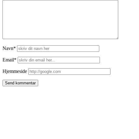
Navn*
Email*
Hjemmeside
Side
meny