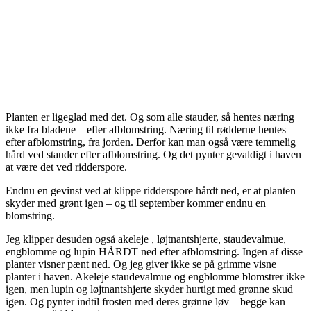
Planten er ligeglad med det. Og som alle stauder, så hentes næring
ikke fra bladene – efter afblomstring. Næring til rødderne hentes
efter afblomstring, fra jorden. Derfor kan man også være temmelig
hård ved stauder efter afblomstring. Og det pynter gevaldigt i haven
at være det ved ridderspore.
Endnu en gevinst ved at klippe ridderspore hårdt ned, er at planten
skyder med grønt igen – og til september kommer endnu en
blomstring.
Jeg klipper desuden også akeleje , løjtnantshjerte, staudevalmue,
engblomme og lupin HÅRDT ned efter afblomstring. Ingen af disse
planter visner pænt ned. Og jeg giver ikke se på grimme visne
planter i haven. Akeleje staudevalmue og engblomme blomstrer ikke
igen, men lupin og løjtnantshjerte skyder hurtigt med grønne skud
igen. Og pynter indtil frosten med deres grønne løv – begge kan