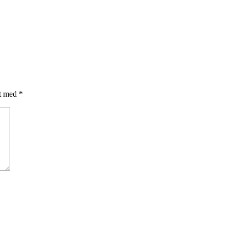
et med
*