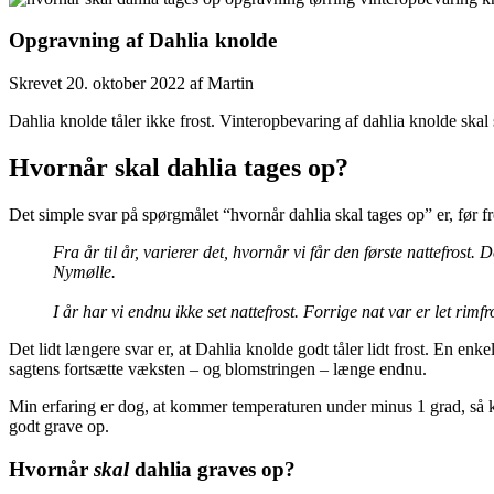
Opgravning af Dahlia knolde
Skrevet
20. oktober 2022
af
Martin
Dahlia knolde tåler ikke frost. Vinteropbevaring af dahlia knolde skal 
Hvornår skal dahlia tages op?
Det simple svar på spørgmålet “hvornår dahlia skal tages op” er, før f
Fra år til år, varierer det, hvornår vi får den første nattefrost. D
Nymølle.
I år har vi endnu ikke set nattefrost. Forrige nat var er let ri
Det lidt længere svar er, at Dahlia knolde godt tåler lidt frost. En en
sagtens fortsætte væksten – og blomstringen – længe endnu.
Min erfaring er dog, at kommer temperaturen under minus 1 grad, så k
godt grave op.
Hvornår
skal
dahlia graves op?