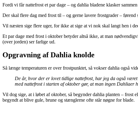
Fordi vi får nattefrost et par dage – og dahlia bladene klasker samm
Der skal flere dag med frost til – og gerne lavere frostgrader – førend
Vil næsten sige flere uger, for ikke at sige at vi nok skal langt hen i
Et par dage med frost i oktober betyder altså ikke, at man nødvendigvi
(over jorden) ser farlige ud.
Opgravning af Dahlia knolde
Så længe temperaturen er over frostpunktet, så vokser dahlia også vide
De år, hvor der er lovet tidlige nattefrost, har jeg da også vær
med nattefrost i starten af oktober gør, at man ingen Dahliaer h
Vil dog sige, at i løbet af oktober, så begynder dahlia planten – frost
begyndt at blive gule, brune og stænglerne ofte står nøgne for blade.