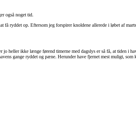
er også noget tid.
at få ryddet op. Eftersom jeg forspirer knoldene allerede i løbet af marts
rer jo heller ikke længe førend timerne med dagslys er så få, at tiden i
el havens gange ryddet og pæne. Herunder have fjernet mest muligt, som 