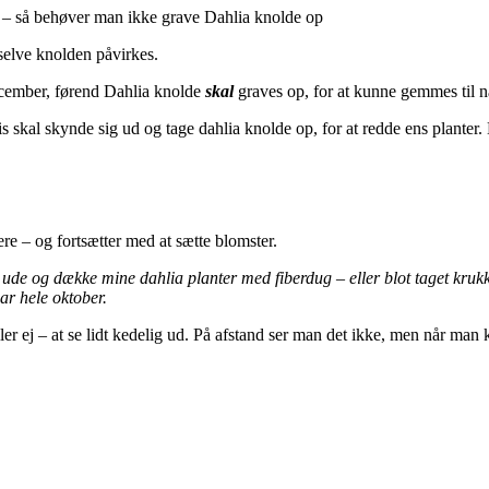
en – så behøver man ikke grave Dahlia knolde op
 selve knolden påvirkes.
 december, førend Dahlia knolde
skal
graves op, for at kunne gemmes til n
s skal skynde sig ud og tage dahlia knolde op, for at redde ens planter.
re – og fortsætter med at sætte blomster.
et ude og dække mine dahlia planter med fiberdug – eller blot taget kruk
ar hele oktober.
 eller ej – at se lidt kedelig ud. På afstand ser man det ikke, men når m