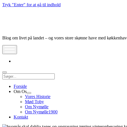
Tryk "Enter" for at gå til indhold
Nymølle1900
Blog om livet på landet – og vores store skønne have med køkkenha
åbn
meny
instagram
Søg
Forside
Om Os
Åbn
Vores Historie
dropdown
Mød Toby
meny
Om Nymølle
Om Nymølle1900
Kontakt