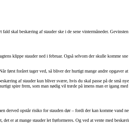
 fald skal beskæring af stauder ske i de sene vintermåneder. Gevinsten er 
gtens klippe stauder ned i februar. Også selvom der skulle komme sne og 
Når først foråret tager ved, så bliver der hurtigt mange andre opgaver at 
at beskæring af stauder kun bliver svære, hvis du skal passe på de små n
hurtigt spire frem, som man nødig vil træde på imens man er igang med 
en derved opstår risiko for stauden dør – fordi der kan komme vand ned
, det er at mange stauder let frøformeres. Og ved at vente med beskæring 