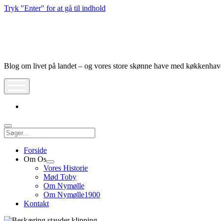
Tryk "Enter" for at gå til indhold
Nymølle1900
Blog om livet på landet – og vores store skønne have med køkkenha
åbn
meny
instagram
Søg
Forside
Om Os
Åbn
Vores Historie
dropdown
Mød Toby
meny
Om Nymølle
Om Nymølle1900
Kontakt