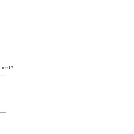
et med
*