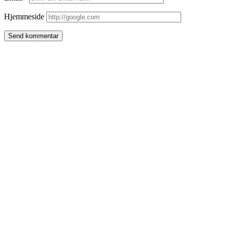
Hjemmeside
Side
meny