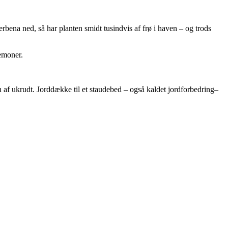
bena ned, så har planten smidt tusindvis af frø i haven – og trods
emoner.
 af ukrudt. Jorddække til et staudebed – også kaldet jordforbedring–