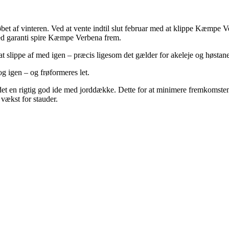
 af vinteren. Ved at vente indtil slut februar med at klippe Kæmpe Ver
 med garanti spire Kæmpe Verbena frem.
t slippe af med igen – præcis ligesom det gælder for akeleje og høstan
og igen – og frøformeres let.
 det en rigtig god ide med jorddække. Dette for at minimere fremkomsten
vækst for stauder.