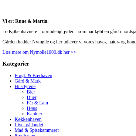
Vi er: Rune & Martin.
To Københavnere – oprindeligt jyder – som har købt en gård i nordsj
Gården hedder Nymølle og her udlever vi vores have-, natur- og bo
Læs mere om Nymolle1900.dk her >>
Kategorier
Frugt- & Bærhaven
Gård & Mark
Husdyrene
Bier
Duer
Får & Lam
Høns
Kaniner
Køkkenhaven
Livet på landet
Mad & Spisekammeret
Prydhaven