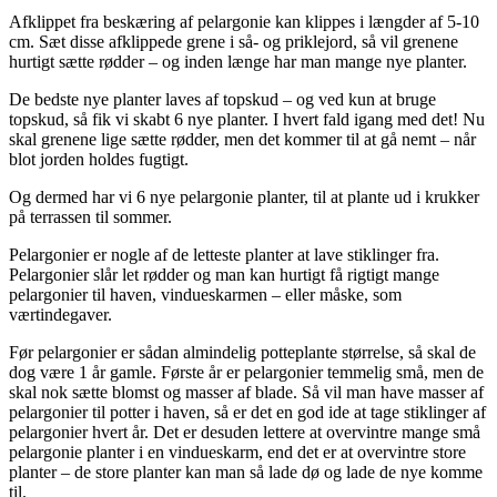
Afklippet fra beskæring af pelargonie kan klippes i længder af 5-10
cm. Sæt disse afklippede grene i så- og priklejord, så vil grenene
hurtigt sætte rødder – og inden længe har man mange nye planter.
De bedste nye planter laves af topskud – og ved kun at bruge
topskud, så fik vi skabt 6 nye planter. I hvert fald igang med det! Nu
skal grenene lige sætte rødder, men det kommer til at gå nemt – når
blot jorden holdes fugtigt.
Og dermed har vi 6 nye pelargonie planter, til at plante ud i krukker
på terrassen til sommer.
Pelargonier er nogle af de letteste planter at lave stiklinger fra.
Pelargonier slår let rødder og man kan hurtigt få rigtigt mange
pelargonier til haven, vindueskarmen – eller måske, som
værtindegaver.
Før pelargonier er sådan almindelig potteplante størrelse, så skal de
dog være 1 år gamle. Første år er pelargonier temmelig små, men de
skal nok sætte blomst og masser af blade. Så vil man have masser af
pelargonier til potter i haven, så er det en god ide at tage stiklinger af
pelargonier hvert år. Det er desuden lettere at overvintre mange små
pelargonie planter i en vindueskarm, end det er at overvintre store
planter – de store planter kan man så lade dø og lade de nye komme
til.