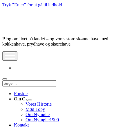
Tryk "Enter" for at gå til indhold
Nymølle1900
Blog om livet på landet – og vores store skønne have med
køkkenhave, prydhave og skærehave
åbn
meny
instagram
Søg
Forside
Om Os
Åbn
Vores Historie
dropdown
Mød Toby
meny
Om Nymølle
Om Nymølle1900
Kontakt