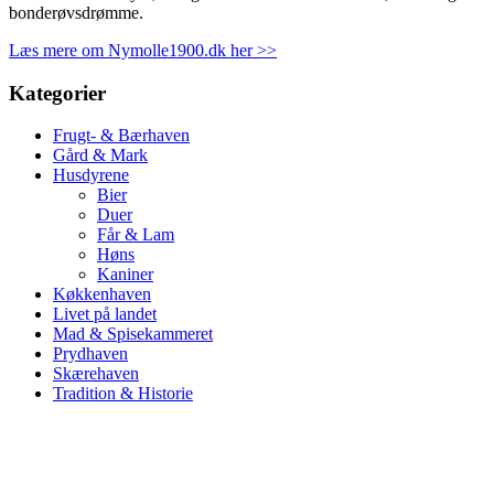
bonderøvsdrømme.
Læs mere om Nymolle1900.dk her >>
Kategorier
Frugt- & Bærhaven
Gård & Mark
Husdyrene
Bier
Duer
Får & Lam
Høns
Kaniner
Køkkenhaven
Livet på landet
Mad & Spisekammeret
Prydhaven
Skærehaven
Tradition & Historie