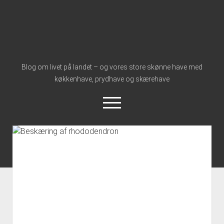
Nymølle1900
Blog om livet på landet – og vores store skønne have med
køkkenhave, prydhave og skærehave
åbn
meny
instagram
Forside
Åbn
Om Os
dropdown
Vores Historie
Kontakt
meny
Mød Toby
Om Nymølle