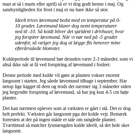
man at så i marts eller april) så er vi dog godt henne i maj. Og
sandsynligheden for frost i maj er nu bare ikke så stor.
Ideelt trives løvemund bedst med en temperatur på 0-
10 grader. Løvemund klarer dog nemt temperaturer
ned til -10. Så koldt bliver det sjældent i drivhuset, hvor
jeg forspirer løvemund. Når vi nør ned på -5 grader
udenfor, så vælger jeg dog at lægge flis henover mine
efterårssåede blomster.
Kuldeperiode til løvemund bør desuden være 2-3 måneder, som vi
altså ikke når at få ved forspiring af løvemund i foråret.
Denne periode med kulde vil gøre at planten vokser enormt
langsomt i starten. Jeg såede løvemund tilbage i september. Har
netop lige kigget til dem og trods det nærmer sig 3 måneder siden
jeg begyndte forspiring af løvemund, så har jeg kun 4-5 cm høje
planter.
Det kan nærmest opleves som at væksten er gået i stå. Det er dog
helt perfekt. Væksten går langsomt pga det kolde vejr. Bemærk
forresten at der på ingen måde er tale om ranglede planter.
Tværtimod så matcher lysmængden kulde ideelt, så det hele sker
langsomt.