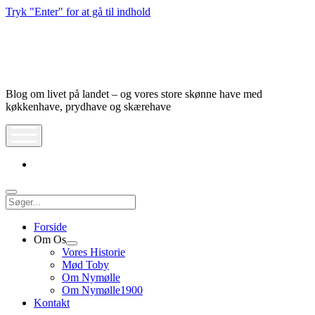
Tryk "Enter" for at gå til indhold
Nymølle1900
Blog om livet på landet – og vores store skønne have med
køkkenhave, prydhave og skærehave
åbn
meny
instagram
Søg
Forside
Om Os
Åbn
Vores Historie
dropdown
Mød Toby
meny
Om Nymølle
Om Nymølle1900
Kontakt