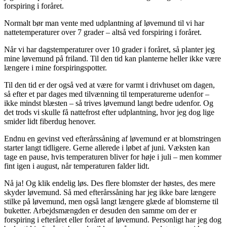
forspiring i foråret.
Normalt bør man vente med udplantning af løvemund til vi har
nattetemperaturer over 7 grader – altså ved forspiring i foråret.
Når vi har dagstemperaturer over 10 grader i foråret, så planter jeg
mine løvemund på friland. Til den tid kan planterne heller ikke være
længere i mine forspiringspotter.
Til den tid er der også ved at være for varmt i drivhuset om dagen,
så efter et par dages med tilvænning til temperaturerne udenfor –
ikke mindst blæsten – så trives løvemund langt bedre udenfor. Og
det trods vi skulle få nattefrost efter udplantning, hvor jeg dog lige
smider lidt fiberdug henover.
Endnu en gevinst ved efterårssåning af løvemund er at blomstringen
starter langt tidligere. Gerne allerede i løbet af juni. Væksten kan
tage en pause, hvis temperaturen bliver for høje i juli – men kommer
fint igen i august, når temperaturen falder lidt.
Nå ja! Og klik endelig løs. Des flere blomster der høstes, des mere
skyder løvemund. Så med efterårssåning har jeg ikke bare længere
stilke på løvemund, men også langt længere glæde af blomsterne til
buketter. Arbejdsmængden er desuden den samme om der er
forspiring i efteråret eller foråret af løvemund. Personligt har jeg dog