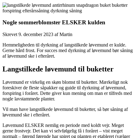
Nogle sommerblomster ELSKER kulden
Skrevet
9. december 2023
af
Martin
Hemmeligheden til dyrkning af langstilkede løvemund er kulde.
Gerne hård frost. For succes med dyrkning af løvemund bør såning
af løvemund ske i efteråret.
Langstilkede løvemund til buketter
Løvemund er virkelig en skøn blomst til buketter. Mærkeligt nok
foreskiver de fleste såpakker og guide til dyrkning af løvemund,
forspiring i foråret. Dette giver kun mening om man er tilfreds med
nogle lavstammede planter.
Vil man have langstilkede løvemund til buketter, så bør såning af
løvemund ske i efteråret.
Løvemund ELSKER nemlig en periode med koldt vejr. Meget
gerne frostvejr. Det kan vi selvfølgelig få i foråret – vist meget
normalt – førend førende har spiret og planten er etableret (vælger