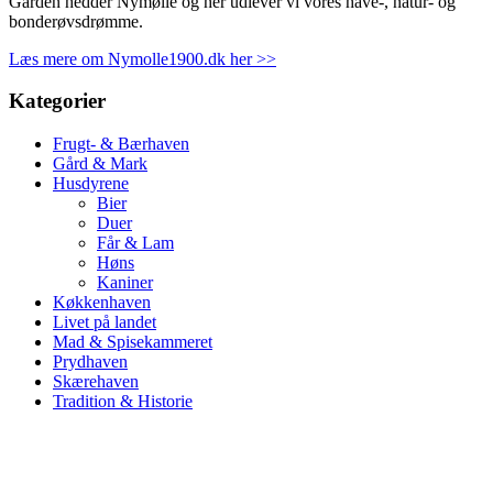
Gården hedder Nymølle og her udlever vi vores have-, natur- og
bonderøvsdrømme.
Læs mere om Nymolle1900.dk her >>
Kategorier
Frugt- & Bærhaven
Gård & Mark
Husdyrene
Bier
Duer
Får & Lam
Høns
Kaniner
Køkkenhaven
Livet på landet
Mad & Spisekammeret
Prydhaven
Skærehaven
Tradition & Historie