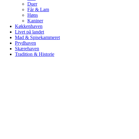
Duer
Får & Lam
Høns
Kaniner
Køkkenhaven
Livet på landet
Mad & Spisekammeret
Prydhaven
Skærehaven
Tradition & Historie