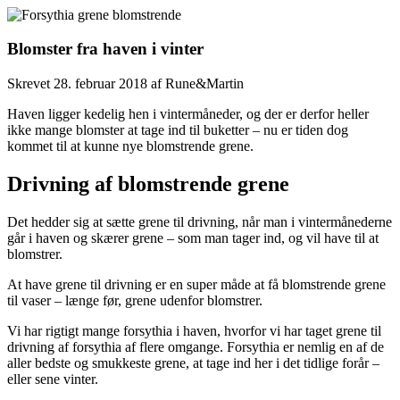
Blomster fra haven i vinter
Skrevet
28. februar 2018
af
Rune&Martin
Haven ligger kedelig hen i vintermåneder, og der er derfor heller
ikke mange blomster at tage ind til buketter – nu er tiden dog
kommet til at kunne nye blomstrende grene.
Drivning af blomstrende grene
Det hedder sig at sætte grene til drivning, når man i vintermånederne
går i haven og skærer grene – som man tager ind, og vil have til at
blomstrer.
At have grene til drivning er en super måde at få blomstrende grene
til vaser – længe før, grene udenfor blomstrer.
Vi har rigtigt mange forsythia i haven, hvorfor vi har taget grene til
drivning af forsythia af flere omgange. Forsythia er nemlig en af de
aller bedste og smukkeste grene, at tage ind her i det tidlige forår –
eller sene vinter.