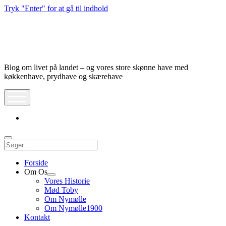
Tryk "Enter" for at gå til indhold
Nymølle1900
Blog om livet på landet – og vores store skønne have med
køkkenhave, prydhave og skærehave
åbn
meny
instagram
Søg
Forside
Om Os
Åbn
Vores Historie
dropdown
Mød Toby
meny
Om Nymølle
Om Nymølle1900
Kontakt