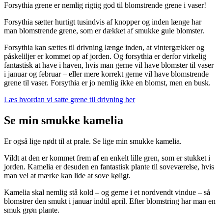
Forsythia grene er nemlig rigtig god til blomstrende grene i vaser!
Forsythia sætter hurtigt tusindvis af knopper og inden længe har
man blomstrende grene, som er dækket af smukke gule blomster.
Forsythia kan sættes til drivning længe inden, at vintergækker og
påskeliljer er kommet op af jorden. Og forsythia er derfor virkelig
fantastisk at have i haven, hvis man gerne vil have blomster til vaser
i januar og februar – eller mere korrekt gerne vil have blomstrende
grene til vaser. Forsythia er jo nemlig ikke en blomst, men en busk.
Læs hvordan vi satte grene til drivning her
Se min smukke kamelia
Er også lige nødt til at prale. Se lige min smukke kamelia.
Vildt at den er kommet frem af en enkelt lille gren, som er stukket i
jorden. Kamelia er desuden en fantastisk plante til soveværelse, hvis
man vel at mærke kan lide at sove køligt.
Kamelia skal nemlig stå kold – og gerne i et nordvendt vindue – så
blomstrer den smukt i januar indtil april. Efter blomstring har man en
smuk grøn plante.