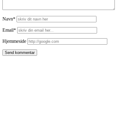
Navn*
Email*
Hjemmeside
Side
meny