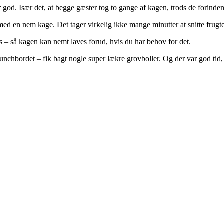
ar god. Især det, at begge gæster tog to gange af kagen, trods de forin
t med en nem kage. Det tager virkelig ikke mange minutter at snitte fru
ges – så kagen kan nemt laves forud, hvis du har behov for det.
 brunchbordet – fik bagt nogle super lækre grovboller. Og der var god tid,