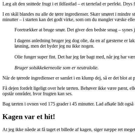
Læg alt den snittede frugt i et ildfastfad – et tærtefad er perfekt. Dr
I en skål blandes nu alle de tørre ingredienser. Skær smøret i mindre 
minutter – i starten kan det godt virke, som om du mangler væske eller
Foretrækker at bruge smør. Det giver den bedste smag – synes j
I dagens anledning bruger jeg dog olie, da en af gæsterne er l
løsning, men det byder jeg nu ikke nogen.
Olie funger super fint. Det har jeg før bagt med, når jeg har vær
Bruger solsikkekerneolie som er neutralolie.
Når de tørrede ingredienser er samlet i en klump dej, så er det blot a
Få dejen fordelt ligeligt over hele tærten. Behøver ikke være pænt, el
opstår områder, hvor frugten kan ses.
Bag tærten i ovnen ved 175 grader i 45 minutter. Lad afkøle lidt også er
Kagen var et hit!
At jeg ikke nåede at få taget et billede af kagen, siger næppe ret me