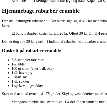
Et billede af det færdige resultat har jeg dog ikke. Kagen var spi
Hjemmebagt rabarber crumble
Der skal naturligvis rabarber til. Det burde sige sig selv. Har man raba
kage.
Et bundt rabarber koster hurtigt 20 kr. Oftest 30 kr. Og til 4 pe
Den er dog alle 30 kr. værd – i indkøb af rabarber. En rabarber crumbl
Opskrift på rabarber crumble
5-6 stængler rabarber
1-2 æbler
100 gr smør (eller 1 dl. olie)
1 dl. havregryn
3 spsk. mel
1 dl. sukker
1 spsk. vaniljesukker
Start med at tænd ovnen på 175 grader. Skyl og vask derefter rabarber
Mængden af æble skal svare til ca. 1/4 del af den samlede mæn