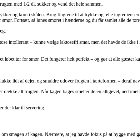
ys frugten med 1/2 dl. sukker og vend det hele sammen.
stykker og kom i skålen. Brug fingrene til at trykke og ælte ingrediense
 smør. Fortsæt, så lunes smøret i hænderne og du får samlet alle de tørr
eg.
aktose intollerant – kunne vælge laktosefri smør, men det havde de ikke
et løbet tør for smør. Det fungerer helt perfekt – og gør at alle gæster k
t plukke lidt af dejen og smuldre udover frugten i tærteformen – deraf na
ler dække alt frugten. Når kagen bages smelter dejen alligevel, ned imell
 der klar til servering.
get om smagen af kagen. Nærmere, at jeg havde fokus på at hygge med gæ