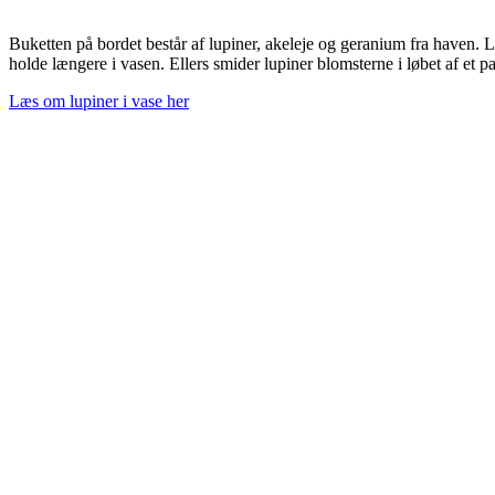
Buketten på bordet består af lupiner, akeleje og geranium fra haven. Lu
holde længere i vasen. Ellers smider lupiner blomsterne i løbet af et pa
Læs om lupiner i vase her