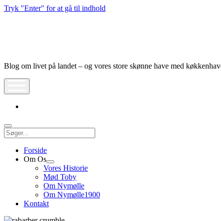
Tryk "Enter" for at gå til indhold
Nymølle1900
Blog om livet på landet – og vores store skønne have med køkkenha
åbn
meny
instagram
Søg
Forside
Om Os
Åbn
Vores Historie
dropdown
Mød Toby
meny
Om Nymølle
Om Nymølle1900
Kontakt