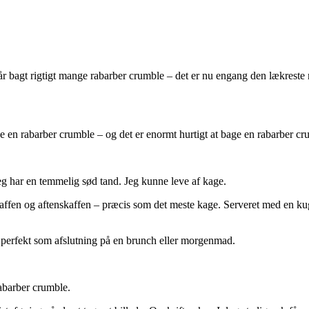
får bagt rigtigt mange rabarber crumble – det er nu engang den lækreste
e en rabarber crumble – og det er enormt hurtigt at bage en rabarber cr
jeg har en temmelig sød tand. Jeg kunne leve af kage.
kaffen og aftenskaffen – præcis som det meste kage. Serveret med en kugl
 perfekt som afslutning på en brunch eller morgenmad.
abarber crumble.