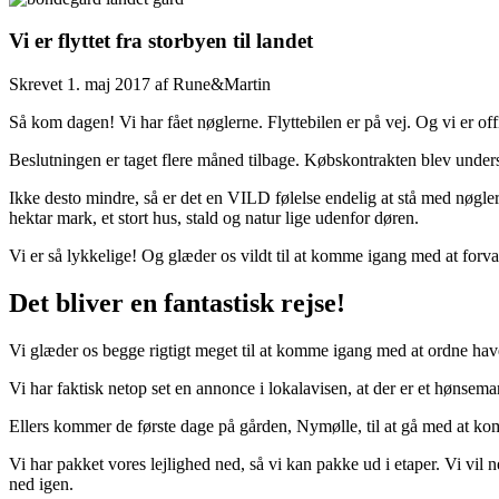
Vi er flyttet fra storbyen til landet
Skrevet
1. maj 2017
af
Rune&Martin
Så kom dagen! Vi har fået nøglerne. Flyttebilen er på vej. Og vi er of
Beslutningen er taget flere måned tilbage. Købskontrakten blev under
Ikke desto mindre, så er det en VILD følelse endelig at stå med nøglern
hektar mark, et stort hus, stald og natur lige udenfor døren.
Vi er så lykkelige! Og glæder os vildt til at komme igang med at forvan
Det bliver en fantastisk rejse!
Vi glæder os begge rigtigt meget til at komme igang med at ordne have,
Vi har faktisk netop set en annonce i lokalavisen, at der er et hønse
Ellers kommer de første dage på gården, Nymølle, til at gå med at ko
Vi har pakket vores lejlighed ned, så vi kan pakke ud i etaper. Vi vil n
ned igen.