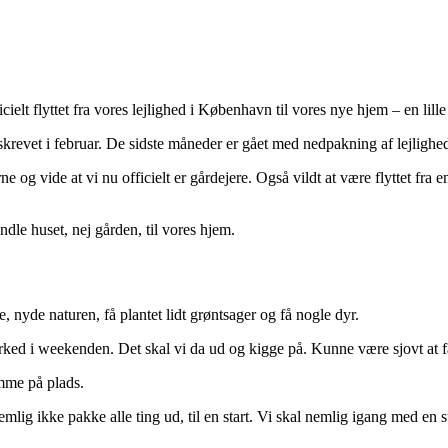
ficielt flyttet fra vores lejlighed i København til vores nye hjem – en l
skrevet i februar. De sidste måneder er gået med nedpakning af lejligh
e og vide at vi nu officielt er gårdejere. Også vildt at være flyttet fr
dle huset, nej gården, til vores hjem.
 nyde naturen, få plantet lidt grøntsager og få nogle dyr.
marked i weekenden. Det skal vi da ud og kigge på. Kunne være sjovt at f
mme på plads.
emlig ikke pakke alle ting ud, til en start. Vi skal nemlig igang med en 