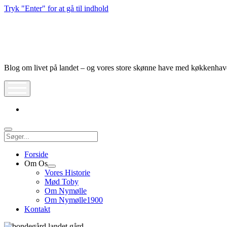
Tryk "Enter" for at gå til indhold
Nymølle1900
Blog om livet på landet – og vores store skønne have med køkkenha
åbn
meny
instagram
Søg
Forside
Om Os
Åbn
Vores Historie
dropdown
Mød Toby
meny
Om Nymølle
Om Nymølle1900
Kontakt