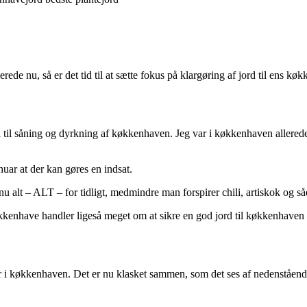
ede nu, så er det tid til at sætte fokus på klargøring af jord til ens kø
d til såning og dyrkning af køkkenhaven. Jeg var i køkkenhaven allerede 1
uar at der kan gøres en indsat.
 alt – ALT – for tidligt, medmindre man forspirer chili, artiskok og såda
kenhave handler ligeså meget om at sikre en god jord til køkkenhaven – 
eder i køkkenhaven. Det er nu klasket sammen, som det ses af nedenståend