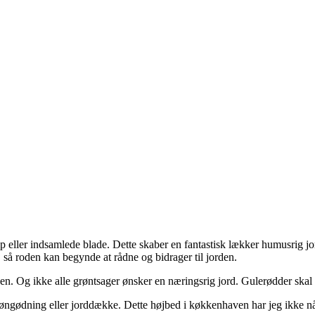
 eller indsamlede blade. Dette skaber en fantastisk lækker humusrig jor
, så roden kan begynde at rådne og bidrager til jorden.
orden. Og ikke alle grøntsager ønsker en næringsrig jord. Gulerødder s
ngødning eller jorddække. Dette højbed i køkkenhaven har jeg ikke nået