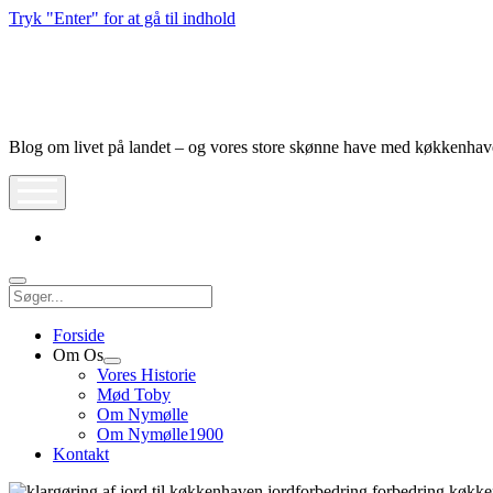
Tryk "Enter" for at gå til indhold
Nymølle1900
Blog om livet på landet – og vores store skønne have med køkkenha
åbn
meny
instagram
Søg
Forside
Om Os
Åbn
Vores Historie
dropdown
Mød Toby
meny
Om Nymølle
Om Nymølle1900
Kontakt