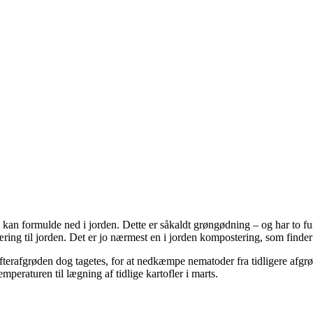
e kan formulde ned i jorden. Dette er såkaldt grøngødning – og har to fu
ing til jorden. Det er jo nærmest en i jorden kompostering, som finder
efterafgrøden dog tagetes, for at nedkæmpe nematoder fra tidligere afgr
peraturen til lægning af tidlige kartofler i marts.