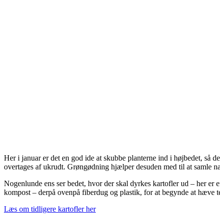
Her i januar er det en god ide at skubbe planterne ind i højbedet, så d
overtages af ukrudt. Grøngødning hjælper desuden med til at samle nær
Nogenlunde ens ser bedet, hvor der skal dyrkes kartofler ud – her er 
kompost – derpå ovenpå fiberdug og plastik, for at begynde at hæve tem
Læs om tidligere kartofler her