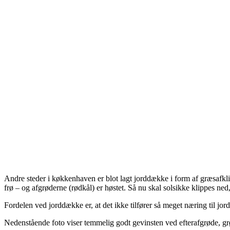
Andre steder i køkkenhaven er blot lagt jorddække i form af græsafklip
frø – og afgrøderne (rødkål) er høstet. Så nu skal solsikke klippes ned
Fordelen ved jorddække er, at det ikke tilfører så meget næring til j
Nedenstående foto viser temmelig godt gevinsten ved efterafgrøde, grø