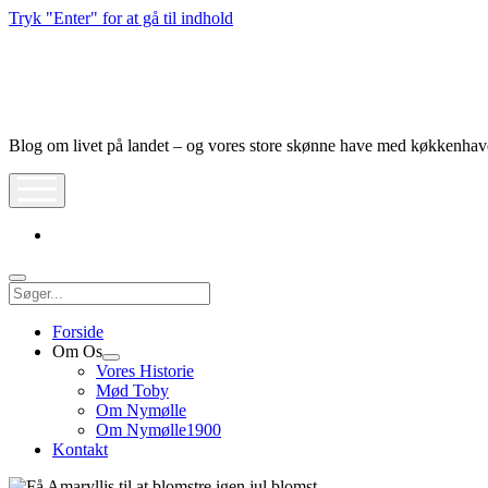
Tryk "Enter" for at gå til indhold
Nymølle1900
Blog om livet på landet – og vores store skønne have med køkkenha
åbn
meny
instagram
Søg
Forside
Om Os
Åbn
Vores Historie
dropdown
Mød Toby
meny
Om Nymølle
Om Nymølle1900
Kontakt