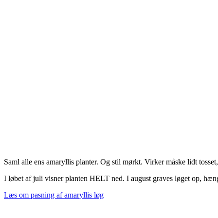
Saml alle ens amaryllis planter. Og stil mørkt. Virker måske lidt tosset, 
I løbet af juli visner planten HELT ned. I august graves løget op, hænge
Læs om pasning af amaryllis løg