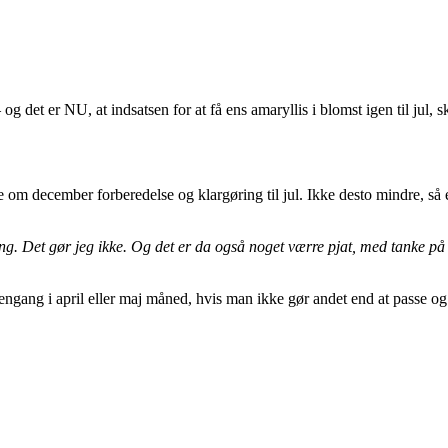
 det er NU, at indsatsen for at få ens amaryllis i blomst igen til jul, sk
 om december forberedelse og klargøring til jul. Ikke desto mindre, så er 
g. Det gør jeg ikke. Og det er da også noget værre pjat, med tanke på 
sk engang i april eller maj måned, hvis man ikke gør andet end at passe o