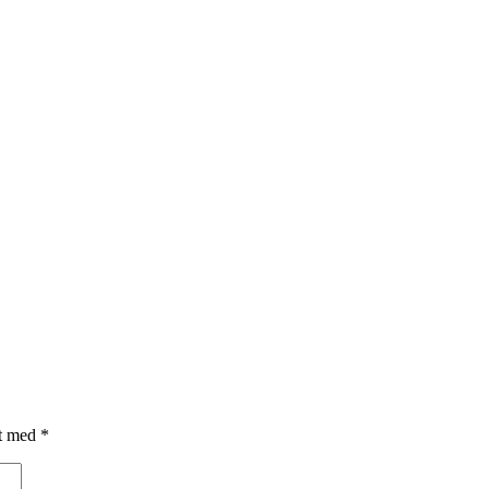
et med
*