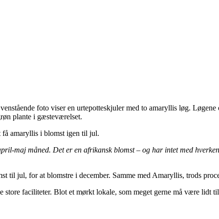
venstående foto viser en urtepotteskjuler med to amaryllis løg. Løgene 
grøn plante i gæsteværelset.
få amaryllis i blomst igen til jul.
april-maj måned. Det er en afrikansk blomst – og har intet med hverken 
st til jul, for at blomstre i december. Samme med Amaryllis, trods proce
 de store faciliteter. Blot et mørkt lokale, som meget gerne må være lidt 