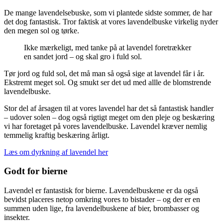
De mange lavendelsebuske, som vi plantede sidste sommer, de har
det dog fantastisk. Tror faktisk at vores lavendelbuske virkelig nyder
den megen sol og tørke.
Ikke mærkeligt, med tanke på at lavendel foretrækker
en sandet jord – og skal gro i fuld sol.
Tør jord og fuld sol, det må man så også sige at lavendel får i år.
Ekstremt meget sol. Og smukt ser det ud med allle de blomstrende
lavendelbuske.
Stor del af årsagen til at vores lavendel har det så fantastisk handler
– udover solen – dog også rigtigt meget om den pleje og beskæring
vi har foretaget på vores lavendelbuske. Lavendel kræver nemlig
temmelig kraftig beskæring årligt.
Læs om dyrkning af lavendel her
Godt for bierne
Lavendel er fantastisk for bierne. Lavendelbuskene er da også
bevidst placeres netop omkring vores to bistader – og der er en
summen uden lige, fra lavendelbuskene af bier, brombasser og
insekter.