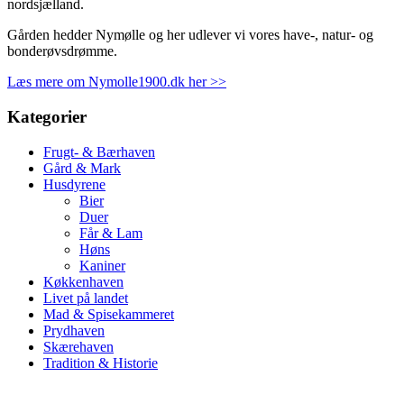
nordsjælland.
Gården hedder Nymølle og her udlever vi vores have-, natur- og
bonderøvsdrømme.
Læs mere om Nymolle1900.dk her >>
Kategorier
Frugt- & Bærhaven
Gård & Mark
Husdyrene
Bier
Duer
Får & Lam
Høns
Kaniner
Køkkenhaven
Livet på landet
Mad & Spisekammeret
Prydhaven
Skærehaven
Tradition & Historie