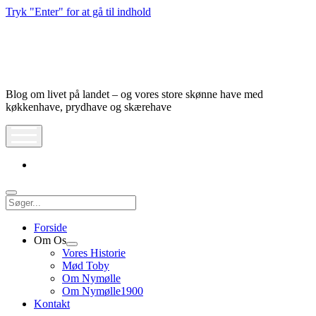
Tryk "Enter" for at gå til indhold
Nymølle1900
Blog om livet på landet – og vores store skønne have med
køkkenhave, prydhave og skærehave
åbn
meny
instagram
Søg
Forside
Om Os
Åbn
Vores Historie
dropdown
Mød Toby
meny
Om Nymølle
Om Nymølle1900
Kontakt