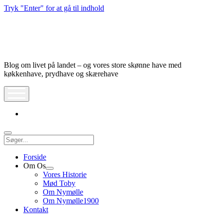
Tryk "Enter" for at gå til indhold
Nymølle1900
Blog om livet på landet – og vores store skønne have med
køkkenhave, prydhave og skærehave
åbn
meny
instagram
Søg
Forside
Om Os
Åbn
Vores Historie
dropdown
Mød Toby
meny
Om Nymølle
Om Nymølle1900
Kontakt