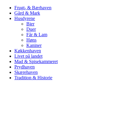
Frugt- & Bærhaven
Gård & Mark
Husdyrene
Bier
Duer
Får & Lam
Høns
Kaniner
Køkkenhaven
Livet på landet
Mad & Spisekammeret
Prydhaven
Skærehaven
Tradition & Historie