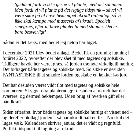
Sjældent fordi vi ikke gerne vil plante, med det sammen.
Men fordi vi vil plante på det rigtige tidspunk – såvel vil
være sikre på at have bekæmpet ukrudt ordentligt, så vi
ikke skal kæmpe med massevis af ukrudt. Specielt
senegræs, efter at have plantet til med stauder. Det er
bare besværligt!
Sådan er det f.eks. med bedet jeg netop har luget.
I december 2021 blev bedet anlagt. Bedet fik en grundig lugning i
foråret 2022, hvorefter der blev sået til med tagetes og solsikke.
Tidligere havde her været græs, så jorden trængte virkelig til næring.
Det bidrager både tagetes og solsikke med. Solsikke er desuden
FANTASTISKE til at smadre jorden og skabe en lækker løs jord.
Det har desuden været vildt flot med tagetes og solsikke hele
sommeren. Skyggen fra planterne gør desuden at ukrudt har det
sværere, og dermed bekæmpes. Uden brug af hverken gift eller
håndkraft.
Siden efteråret, hvor både tagetes og solsikke hurtigt er visnet ned –
og derefter blotlagt jorden – så har ukrudt haft en fest. Nu skal det
luges væk. Kalenderen skriver januar, det er vådt og regnfuld.
Perfekt tidspunkt til lugning af ukrudt.