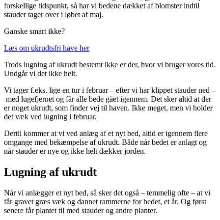
forskellige tidspunkt, så har vi bedene dækket af blomster indtil
stauder tager over i løbet af maj.
Ganske smart ikke?
Læs om ukrudtsfri have her
Trods lugning af ukrudt bestemt ikke er der, hvor vi bruger vores tid.
Undgår vi det ikke helt.
Vi tager f.eks. lige en tur i februar – efter vi har klippet stauder ned –
med lugefjernet og får alle bede gået igennem. Det sker altid at der
er noget ukrudt, som finder vej til haven. Ikke meget, men vi holder
det væk ved lugning i februar.
Dertil kommer at vi ved anlæg af et nyt bed, altid er igennem flere
omgange med bekæmpelse af ukrudt. Både når bedet er anlagt og
når stauder er nye og ikke helt dækker jorden.
Lugning af ukrudt
Når vi anlægger et nyt bed, så sker det også – temmelig ofte – at vi
får gravet græs væk og dannet rammerne for bedet, et år. Og først
senere får plantet til med stauder og andre planter.