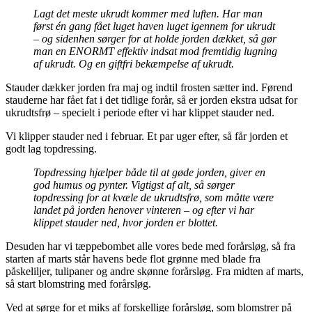
Lagt det meste ukrudt kommer med luften. Har man
først én gang fået luget haven luget igennem for ukrudt
– og sidenhen sørger for at holde jorden dækket, så gør
man en ENORMT effektiv indsat mod fremtidig lugning
af ukrudt. Og en giftfri bekæmpelse af ukrudt.
Stauder dækker jorden fra maj og indtil frosten sætter ind. Førend
stauderne har fået fat i det tidlige forår, så er jorden ekstra udsat for
ukrudtsfrø – specielt i periode efter vi har klippet stauder ned.
Vi klipper stauder ned i februar. Et par uger efter, så får jorden et
godt lag topdressing.
Topdressing hjælper både til at gøde jorden, giver en
god humus og pynter. Vigtigst af alt, så sørger
topdressing for at kvæle de ukrudtsfrø, som måtte være
landet på jorden henover vinteren – og efter vi har
klippet stauder ned, hvor jorden er blottet.
Desuden har vi tæppebombet alle vores bede med forårsløg, så fra
starten af marts står havens bede flot grønne med blade fra
påskeliljer, tulipaner og andre skønne forårsløg. Fra midten af marts,
så start blomstring med forårsløg.
Ved at sørge for et miks af forskellige forårsløg, som blomstrer på