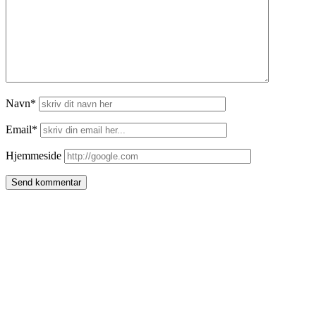
Navn*
Email*
Hjemmeside
Side
meny