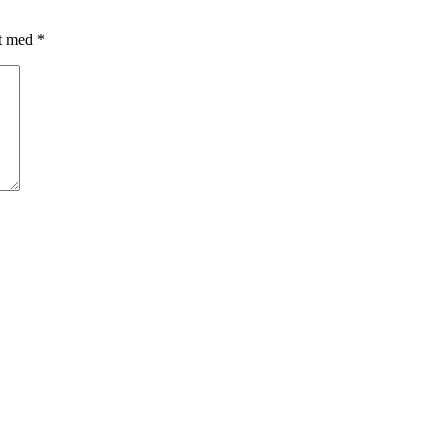
et med
*