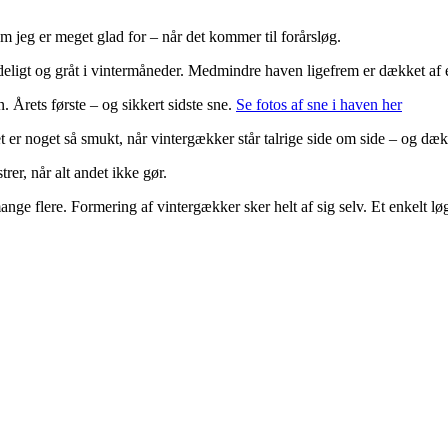
om jeg er meget glad for – når det kommer til forårsløg.
kedeligt og gråt i vintermåneder. Medmindre haven ligefrem er dækket af e
 Årets første – og sikkert sidste sne.
Se fotos af sne i haven her
t er noget så smukt, når vintergækker står talrige side om side – og dæk
er, når alt andet ikke gør.
nge flere. Formering af vintergækker sker helt af sig selv. Et enkelt løg 