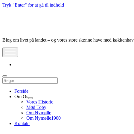
Tryk "Enter" for at gå til indhold
Nymølle1900
Blog om livet på landet – og vores store skønne have med køkkenha
åbn
meny
instagram
Søg
Forside
Om Os
Åbn
Vores Historie
dropdown
Mød Toby
meny
Om Nymølle
Om Nymølle1900
Kontakt