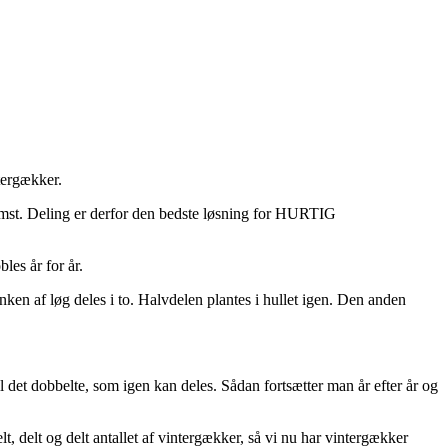
tergækker.
blomst. Deling er derfor den bedste løsning for HURTIG
les år for år.
ken af løg deles i to. Halvdelen plantes i hullet igen. Den anden
il det dobbelte, som igen kan deles. Sådan fortsætter man år efter år og
t, delt og delt antallet af vintergækker, så vi nu har vintergækker