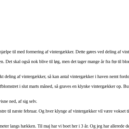
ælpe til med formering af vintergækker. Dette gøres ved deling af vin
n. Det skal også nok blive til løg, men det tager mange år fra frø til 
t deling af vintergækker, så kan antal vintergækker i haven nemt fordob
fblomstret i slut marts måned, så graves en klynke vintergækker op. Bun
sne ned, af sig selv.
stre til næste februar. Og hver klynge af vintergækker vil være vokset t
er langs hækken. Til maj har vi boet her i 3 år. Og jeg har allerede del