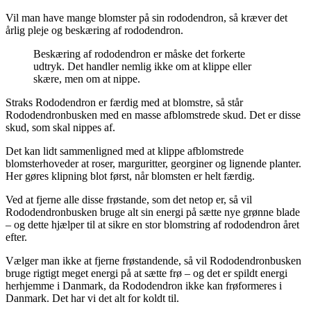
Vil man have mange blomster på sin rododendron, så kræver det
årlig pleje og beskæring af rododendron.
Beskæring af rododendron er måske det forkerte
udtryk. Det handler nemlig ikke om at klippe eller
skære, men om at nippe.
Straks Rododendron er færdig med at blomstre, så står
Rododendronbusken med en masse afblomstrede skud. Det er disse
skud, som skal nippes af.
Det kan lidt sammenligned med at klippe afblomstrede
blomsterhoveder at roser, marguritter, georginer og lignende planter.
Her gøres klipning blot først, når blomsten er helt færdig.
Ved at fjerne alle disse frøstande, som det netop er, så vil
Rododendronbusken bruge alt sin energi på sætte nye grønne blade
– og dette hjælper til at sikre en stor blomstring af rododendron året
efter.
Vælger man ikke at fjerne frøstandende, så vil Rododendronbusken
bruge rigtigt meget energi på at sætte frø – og det er spildt energi
herhjemme i Danmark, da Rododendron ikke kan frøformeres i
Danmark. Det har vi det alt for koldt til.