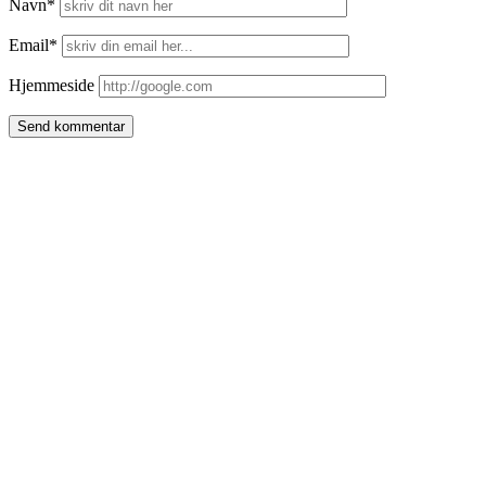
Navn*
Email*
Hjemmeside
Side
meny