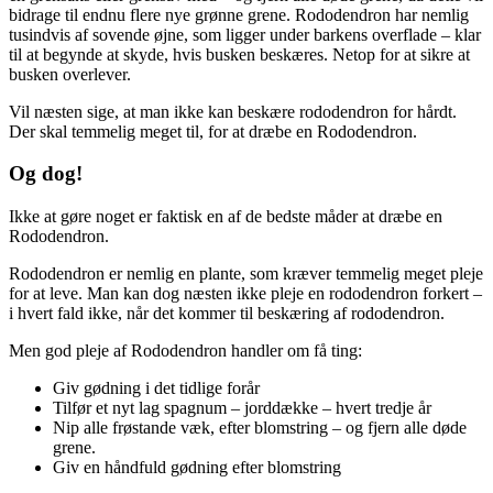
bidrage til endnu flere nye grønne grene. Rododendron har nemlig
tusindvis af sovende øjne, som ligger under barkens overflade – klar
til at begynde at skyde, hvis busken beskæres. Netop for at sikre at
busken overlever.
Vil næsten sige, at man ikke kan beskære rododendron for hårdt.
Der skal temmelig meget til, for at dræbe en Rododendron.
Og dog!
Ikke at gøre noget er faktisk en af de bedste måder at dræbe en
Rododendron.
Rododendron er nemlig en plante, som kræver temmelig meget pleje
for at leve. Man kan dog næsten ikke pleje en rododendron forkert –
i hvert fald ikke, når det kommer til beskæring af rododendron.
Men god pleje af Rododendron handler om få ting:
Giv gødning i det tidlige forår
Tilfør et nyt lag spagnum – jorddække – hvert tredje år
Nip alle frøstande væk, efter blomstring – og fjern alle døde
grene.
Giv en håndfuld gødning efter blomstring