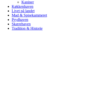
Kaniner
Køkkenhaven
Livet på landet
Mad & Spisekammeret
Prydhaven
Skærehaven
Tradition & Historie