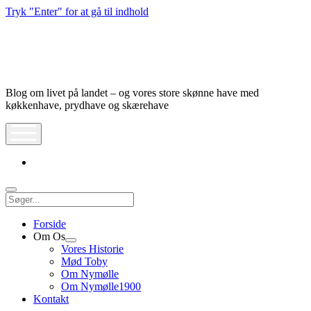
Tryk "Enter" for at gå til indhold
Nymølle1900
Blog om livet på landet – og vores store skønne have med
køkkenhave, prydhave og skærehave
åbn
meny
instagram
Søg
Forside
Om Os
Åbn
Vores Historie
dropdown
Mød Toby
meny
Om Nymølle
Om Nymølle1900
Kontakt