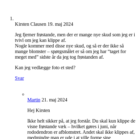
Kirsten Clausen
19. maj 2024
Jeg fjerner frøstande, men der er mange nye skud som jeg er i
tvivl om jeg kan klippe af.
Nogle kommer med disse nye skud, og så er der ikke så
mange blomster – spørgsmålet er så om jeg har “taget for
meget med” sidste år da jeg tog frøstanden af.
Kan jeg vedlægge foto et sted?
Svar
Martin
21. maj 2024
Hej Kirsten
Ikke helt sikker på, at jeg forstår. Du skal kun klippe de
visne frøstande væk – hvilket gøres i juni, når
rododendron er afblomstret. Andet skal ikke klippes af,
medmindre man er ude i at ville forme sine