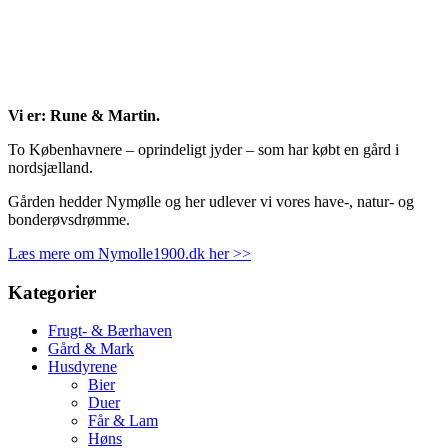
Vi er: Rune & Martin.
To Københavnere – oprindeligt jyder – som har købt en gård i
nordsjælland.
Gården hedder Nymølle og her udlever vi vores have-, natur- og
bonderøvsdrømme.
Læs mere om Nymolle1900.dk her >>
Kategorier
Frugt- & Bærhaven
Gård & Mark
Husdyrene
Bier
Duer
Får & Lam
Høns