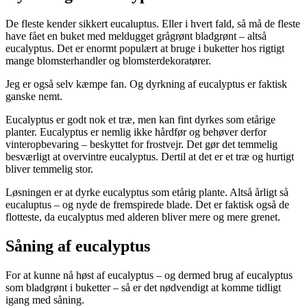
De fleste kender sikkert eucaluptus. Eller i hvert fald, så må de fleste
have fået en buket med meldugget grågrønt bladgrønt – altså
eucalyptus. Det er enormt populært at bruge i buketter hos rigtigt
mange blomsterhandler og blomsterdekoratører.
Jeg er også selv kæmpe fan. Og dyrkning af eucalyptus er faktisk
ganske nemt.
Eucalyptus er godt nok et træ, men kan fint dyrkes som etårige
planter. Eucalyptus er nemlig ikke hårdfør og behøver derfor
vinteropbevaring – beskyttet for frostvejr. Det gør det temmelig
besværligt at overvintre eucalyptus. Dertil at det er et træ og hurtigt
bliver temmelig stor.
Løsningen er at dyrke eucalyptus som etårig plante. Altså årligt så
eucaluptus – og nyde de fremspirede blade. Det er faktisk også de
flotteste, da eucalyptus med alderen bliver mere og mere grenet.
Såning af eucalyptus
For at kunne nå høst af eucalyptus – og dermed brug af eucalyptus
som bladgrønt i buketter – så er det nødvendigt at komme tidligt
igang med såning.