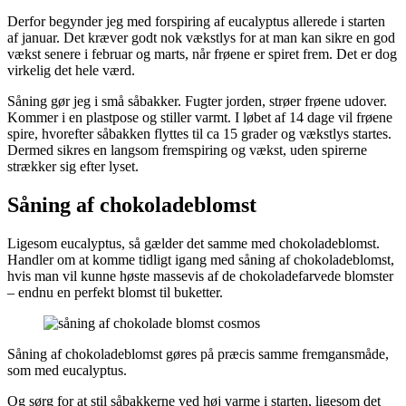
Derfor begynder jeg med forspiring af eucalyptus allerede i starten
af januar. Det kræver godt nok vækstlys for at man kan sikre en god
vækst senere i februar og marts, når frøene er spiret frem. Det er dog
virkelig det hele værd.
Såning gør jeg i små såbakker. Fugter jorden, strøer frøene udover.
Kommer i en plastpose og stiller varmt. I løbet af 14 dage vil frøene
spire, hvorefter såbakken flyttes til ca 15 grader og vækstlys startes.
Dermed sikres en langsom fremspiring og vækst, uden spirerne
strækker sig efter lyset.
Såning af chokoladeblomst
Ligesom eucalyptus, så gælder det samme med chokoladeblomst.
Handler om at komme tidligt igang med såning af chokoladeblomst,
hvis man vil kunne høste massevis af de chokoladefarvede blomster
– endnu en perfekt blomst til buketter.
Såning af chokoladeblomst gøres på præcis samme fremgansmåde,
som med eucalyptus.
Og sørg for at stil såbakkerne ved høj varme i starten, ligesom det