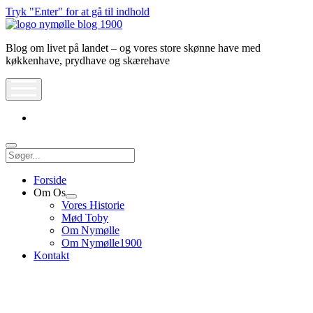
Tryk "Enter" for at gå til indhold
Nymølle1900
Blog om livet på landet – og vores store skønne have med
køkkenhave, prydhave og skærehave
åbn
meny
instagram
Søg
Forside
Om Os
Åbn
Vores Historie
dropdown
Mød Toby
meny
Om Nymølle
Om Nymølle1900
Kontakt