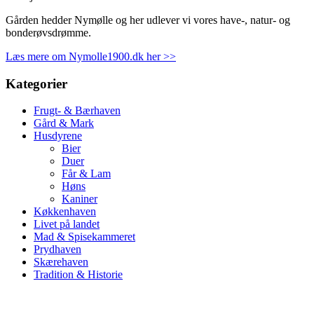
Gården hedder Nymølle og her udlever vi vores have-, natur- og
bonderøvsdrømme.
Læs mere om Nymolle1900.dk her >>
Kategorier
Frugt- & Bærhaven
Gård & Mark
Husdyrene
Bier
Duer
Får & Lam
Høns
Kaniner
Køkkenhaven
Livet på landet
Mad & Spisekammeret
Prydhaven
Skærehaven
Tradition & Historie