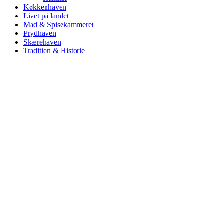
Køkkenhaven
Livet på landet
Mad & Spisekammeret
Prydhaven
Skærehaven
Tradition & Historie