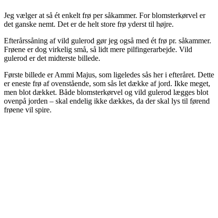
Jeg vælger at så ét enkelt frø per såkammer. For blomsterkørvel er
det ganske nemt. Det er de helt store frø yderst til højre.
Efterårssåning af vild gulerod gør jeg også med ét frø pr. såkammer.
Frøene er dog virkelig små, så lidt mere pilfingerarbejde. Vild
gulerod er det midterste billede.
Første billede er Ammi Majus, som ligeledes sås her i efteråret. Dette
er eneste frø af ovenstående, som sås let dække af jord. Ikke meget,
men blot dækket. Både blomsterkørvel og vild gulerod lægges blot
ovenpå jorden – skal endelig ikke dækkes, da der skal lys til førend
frøene vil spire.