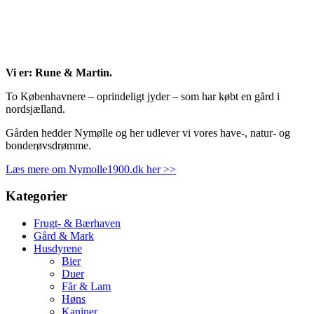
Vi er: Rune & Martin.
To Københavnere – oprindeligt jyder – som har købt en gård i
nordsjælland.
Gården hedder Nymølle og her udlever vi vores have-, natur- og
bonderøvsdrømme.
Læs mere om Nymolle1900.dk her >>
Kategorier
Frugt- & Bærhaven
Gård & Mark
Husdyrene
Bier
Duer
Får & Lam
Høns
Kaniner