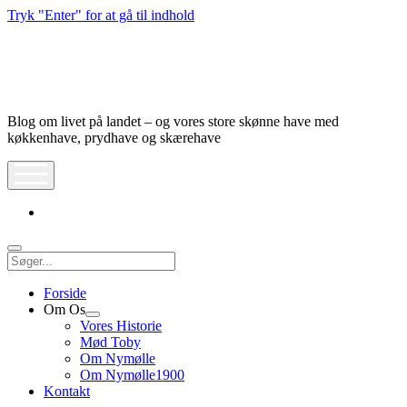
Tryk "Enter" for at gå til indhold
Nymølle1900
Blog om livet på landet – og vores store skønne have med
køkkenhave, prydhave og skærehave
åbn
meny
instagram
Søg
Forside
Om Os
Åbn
Vores Historie
dropdown
Mød Toby
meny
Om Nymølle
Om Nymølle1900
Kontakt