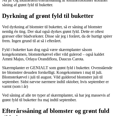
Nå ja! Og indimellem efterårssåning af sommerblomster kommer
såning af grønt fyld til buketter.
Dyrkning af grønt fyld til buketter
Ved dyrkning af blomster til buketter, så er såning af blomster
nemlig én ting. Der skal også dyrkes grønt fyld. Dette er oftest
græsser eller bladvækster. Disse sår jeg i foråret, da de hurtigt spirer
frem. Ingen grund til at så i efteråret.
Fyld i buketter kan dog også være skærmplanter såsom
kongekommen, blomsterkørvel eller vild gulerod – også kaldet
Ammi Majus, Orlaya Orandiflora, Daucus Carota.
Skærmplanter er GENIALT som grønt fyld i buketter. Ovenstående
tre blomstrer desuden forskelligt. Kongekommen i maj til juli.
Blomsterkørvel i juli til august. Vild gulderod blomstrer juli til
september. Sidst nævne nærmere indtil oktober, hvis september er
varmt (som i år)
Ved såning af alle tre typer af skærmplanter, så har jeg massevis af
grønt fyld til buketter fra maj indtil september.
Efterårssåning af blomster og grønt fuld