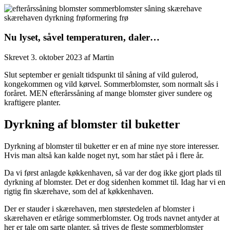
Nu lyset, såvel temperaturen, daler…
Skrevet
3. oktober 2023
af
Martin
Slut september er genialt tidspunkt til såning af vild gulerod,
kongekommen og vild kørvel. Sommerblomster, som normalt sås i
foråret. MEN efterårssåning af mange blomster giver sundere og
kraftigere planter.
Dyrkning af blomster til buketter
Dyrkning af blomster til buketter er en af mine nye store interesser.
Hvis man altså kan kalde noget nyt, som har stået på i flere år.
Da vi først anlagde køkkenhaven, så var der dog ikke gjort plads til
dyrkning af blomster. Det er dog sidenhen kommet til. Idag har vi en
rigtig fin skærehave, som del af køkkenhaven.
Der er stauder i skærehaven, men størstedelen af blomster i
skærehaven er etårige sommerblomster. Og trods navnet antyder at
her er tale om sarte planter, så trives de fleste sommerblomster