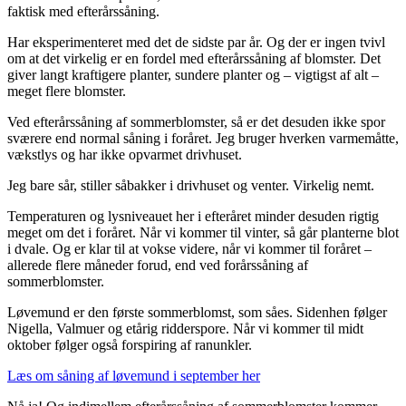
faktisk med efterårssåning.
Har eksperimenteret med det de sidste par år. Og der er ingen tvivl
om at det virkelig er en fordel med efterårssåning af blomster. Det
giver langt kraftigere planter, sundere planter og – vigtigst af alt –
meget flere blomster.
Ved efterårssåning af sommerblomster, så er det desuden ikke spor
sværere end normal såning i foråret. Jeg bruger hverken varmemåtte,
vækstlys og har ikke opvarmet drivhuset.
Jeg bare sår, stiller såbakker i drivhuset og venter. Virkelig nemt.
Temperaturen og lysniveauet her i efteråret minder desuden rigtig
meget om det i foråret. Når vi kommer til vinter, så går planterne blot
i dvale. Og er klar til at vokse videre, når vi kommer til foråret –
allerede flere måneder forud, end ved forårssåning af
sommerblomster.
Løvemund er den første sommerblomst, som såes. Sidenhen følger
Nigella, Valmuer og etårig ridderspore. Når vi kommer til midt
oktober følger også forspiring af ranunkler.
Læs om såning af løvemund i september her