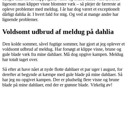
ligesom man klipper visne blomster væk – så plejer de færreste at
opleve problemer med meldug. I år har dog været et exceptionelt
dårligt dahlia år. I hvert fald for mig. Og ved at mange andre har
lignende problemer.
Voldsomt udbrud af meldug på dahlia
Den kolde sommer, såvel fugtige sommer, har gjort at jeg oplever et
voldsomt udbrud af meldug. Har forsøgt at klippe visne, brune og
gule blade væk fra mine dahliaer. Må dog opgive kampen. Meldug
har totalt taget over.
Så efter at have nået at nyde flotte dahliaer et par uger i august, for
derefter at begynde at kæmpe med gule blade på mine dahliaer. Så
har jeg nu opgivet kampen. Der er pludselig flere visne og brune
blade på mine dahliaer, end der er grønne blade. Virkelig øv!