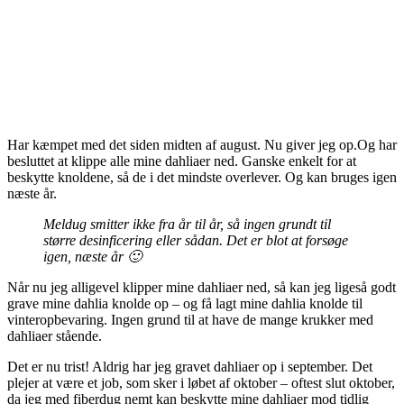
Har kæmpet med det siden midten af august. Nu giver jeg op.Og har
besluttet at klippe alle mine dahliaer ned. Ganske enkelt for at
beskytte knoldene, så de i det mindste overlever. Og kan bruges igen
næste år.
Meldug smitter ikke fra år til år, så ingen grundt til
større desinficering eller sådan. Det er blot at forsøge
igen, næste år 🙂
Når nu jeg alligevel klipper mine dahliaer ned, så kan jeg ligeså godt
grave mine dahlia knolde op – og få lagt mine dahlia knolde til
vinteropbevaring. Ingen grund til at have de mange krukker med
dahliaer stående.
Det er nu trist! Aldrig har jeg gravet dahliaer op i september. Det
plejer at være et job, som sker i løbet af oktober – oftest slut oktober,
da jeg med fiberdug nemt kan beskytte mine dahliaer mod tidlig