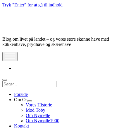
Tryk "Enter" for at gå til indhold
Nymølle1900
Blog om livet på landet – og vores store skønne have med
køkkenhave, prydhave og skærehave
åbn
meny
instagram
Søg
Forside
Om Os
Åbn
Vores Historie
dropdown
Mød Toby
meny
Om Nymølle
Om Nymølle1900
Kontakt