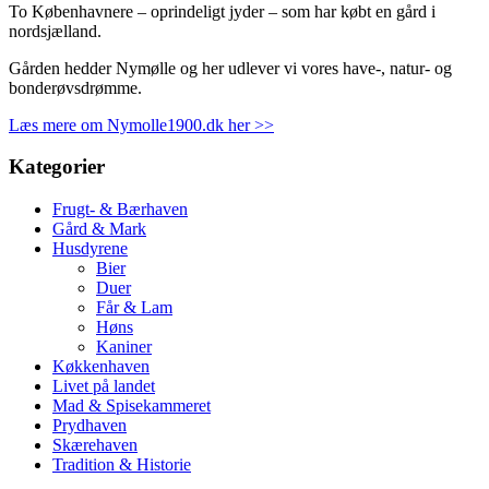
To Københavnere – oprindeligt jyder – som har købt en gård i
nordsjælland.
Gården hedder Nymølle og her udlever vi vores have-, natur- og
bonderøvsdrømme.
Læs mere om Nymolle1900.dk her >>
Kategorier
Frugt- & Bærhaven
Gård & Mark
Husdyrene
Bier
Duer
Får & Lam
Høns
Kaniner
Køkkenhaven
Livet på landet
Mad & Spisekammeret
Prydhaven
Skærehaven
Tradition & Historie