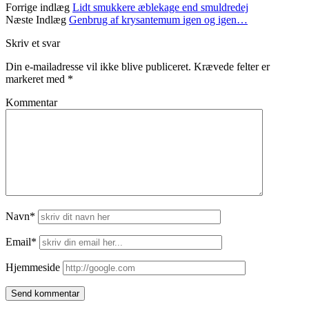
Forrige indlæg
Lidt smukkere æblekage end smuldredej
Næste Indlæg
Genbrug af krysantemum igen og igen…
Skriv et svar
Din e-mailadresse vil ikke blive publiceret.
Krævede felter er
markeret med
*
Kommentar
Navn*
Email*
Hjemmeside