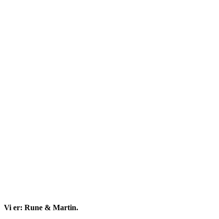
Side
meny
Vi er: Rune & Martin.