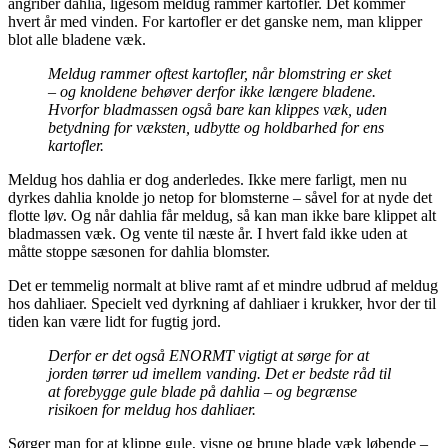
angriber dahlia, ligesom meldug rammer kartofler. Det kommer
hvert år med vinden. For kartofler er det ganske nem, man klipper
blot alle bladene væk.
Meldug rammer oftest kartofler, når blomstring er sket
– og knoldene behøver derfor ikke længere bladene.
Hvorfor bladmassen også bare kan klippes væk, uden
betydning for væksten, udbytte og holdbarhed for ens
kartofler.
Meldug hos dahlia er dog anderledes. Ikke mere farligt, men nu
dyrkes dahlia knolde jo netop for blomsterne – såvel for at nyde det
flotte løv. Og når dahlia får meldug, så kan man ikke bare klippet alt
bladmassen væk. Og vente til næste år. I hvert fald ikke uden at
måtte stoppe sæsonen for dahlia blomster.
Det er temmelig normalt at blive ramt af et mindre udbrud af meldug
hos dahliaer. Specielt ved dyrkning af dahliaer i krukker, hvor der til
tiden kan være lidt for fugtig jord.
Derfor er det også ENORMT vigtigt at sørge for at
jorden tørrer ud imellem vanding. Det er bedste råd til
at forebygge gule blade på dahlia – og begrænse
risikoen for meldug hos dahliaer.
Sørger man for at klippe gule, visne og brune blade væk løbende –