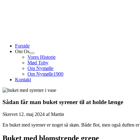
Forside
Om Os
Åbn
Vores Historie
dropdown
Mød Toby
meny
Om Nymølle
Om Nymølle1900
Kontakt
Sådan får man buket syrener til at holde længe
Skrevet
12. maj 2024
af
Martin
En buket med syrener er noget så skøn. Både flot, men også duften er f
Buket med blomstrende grene