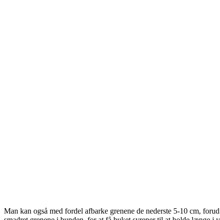
Man kan også med fordel afbarke grenene de nederste 5-10 cm, forud for
smadret grenene i bunden, for at få buket syrener til at holde længe i v