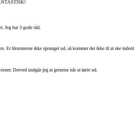
r FANTASTISK!
et. Jeg har 3 gode råd.
en. Er blomsterne ikke sprunget ud, så kommer det ikke til at ske inden
rener. Derved undgår jeg at grenene når at tørre ud.