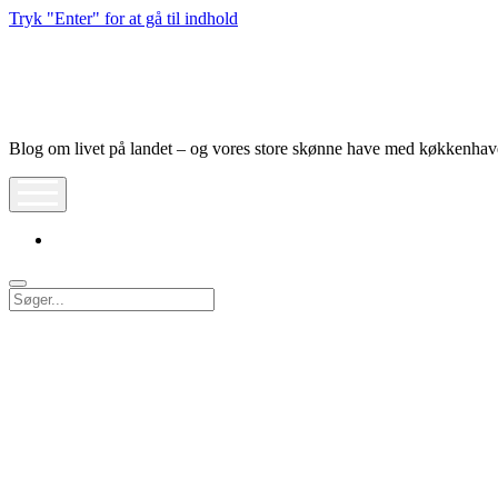
Tryk "Enter" for at gå til indhold
Nymølle1900
Blog om livet på landet – og vores store skønne have med køkkenha
åbn
meny
instagram
Søg