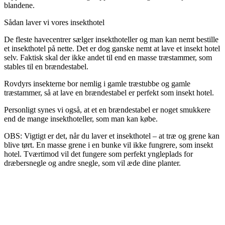
blandene.
Sådan laver vi vores insekthotel
De fleste havecentrer sælger insekthoteller og man kan nemt bestille
et insekthotel på nette. Det er dog ganske nemt at lave et insekt hotel
selv. Faktisk skal der ikke andet til end en masse træstammer, som
stables til en brændestabel.
Rovdyrs insekterne bor nemlig i gamle træstubbe og gamle
træstammer, så at lave en brændestabel er perfekt som insekt hotel.
Personligt synes vi også, at et en brændestabel er noget smukkere
end de mange insekthoteller, som man kan købe.
OBS: Vigtigt er det, når du laver et insekthotel – at træ og grene kan
blive tørt. En masse grene i en bunke vil ikke fungrere, som insekt
hotel. Tværtimod vil det fungere som perfekt yngleplads for
dræbersnegle og andre snegle, som vil æde dine planter.