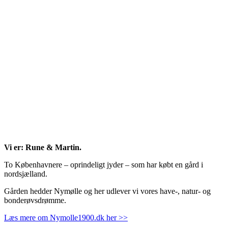
Vi er: Rune & Martin.
To Københavnere – oprindeligt jyder – som har købt en gård i
nordsjælland.
Gården hedder Nymølle og her udlever vi vores have-, natur- og
bonderøvsdrømme.
Læs mere om Nymolle1900.dk her >>