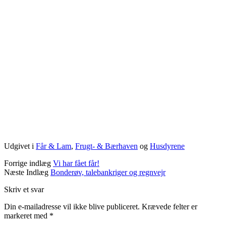
Udgivet i
Får & Lam
,
Frugt- & Bærhaven
og
Husdyrene
Forrige indlæg
Vi har fået får!
Næste Indlæg
Bonderøv, talebankriger og regnvejr
Skriv et svar
Din e-mailadresse vil ikke blive publiceret.
Krævede felter er
markeret med
*