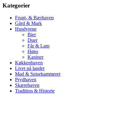
Kategorier
Frugt- & Bærhaven
Gård & Mark
Husdyrene
Bier
Duer
Får & Lam
Høns
Kaniner
Køkkenhaven
Livet på landet
Mad & Spisekammeret
Prydhaven
Skærehaven
Tradition & Historie