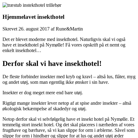
Hjemmelavet insekthotel
Skrevet
26. august 2017
af
Rune&Martin
Det er blevet moderne med insekthotel. Naturligvis skal vi også
have et insekthotel på Nymølle! Få vores opskrift på et nemt og
enkelt insekthotel…
Derfor skal vi have insekthotel!
De fleste forbinder insekter med kryb og kravl – altså lus, flåter, myg
og andet utøj, som man egentlig ikke ønsker i sin have.
Insekter er dog meget mere end bare utøj.
Rigtigt mange insekter lever netop af at spise andre insekter – altså
økologisk bekæmpelse af skadedyr og utøj.
Netop derfor skal vi selvfølgelig have et insekt hotel på Nymølle. Et
temmelig stort insekt hotel. Og det skal placeres i nærheden af vores
frugthave og bærhave, så vi kan slippe for orm i æblerne. Såvel som
slippe for orm i hindbær og slippe for at lus og andet utøj æder