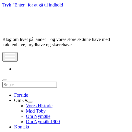
Tryk "Enter" for at gå til indhold
Nymølle1900
Blog om livet på landet – og vores store skønne have med
køkkenhave, prydhave og skærehave
åbn
meny
instagram
Søg
Forside
Om Os
Åbn
Vores Historie
dropdown
Mød Toby
meny
Om Nymølle
Om Nymølle1900
Kontakt